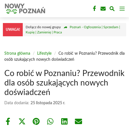
Przejdź
M
do
treści
Dołącz do nowej grupy
Poznań - Ogłoszenia | Sprzedam |
UWAGA!
Kupię | Zamienię | Praca
Strona główna
/
Lifestyle
/
Co robić w Poznaniu? Przewodnik dla
osób szukających nowych doświadczeń
Co robić w Poznaniu? Przewodnik
dla osób szukających nowych
doświadczeń
Data dodania:
25 listopada 2025 r.
Share
Share
Share
Share
Share
Share
on
on
on
on
on
on