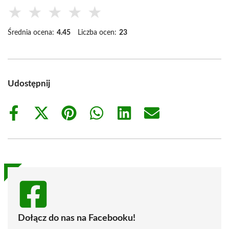
★
★
★
★
★
Średnia ocena:
4.45
Liczba ocen:
23
Udostępnij
Share
Share
Share
Share
Share
Share
on
on
on
on
on
on
Facebook
X
Pinterest
WhatsApp
LinkedIn
Email
(Twitter)
Dołącz do nas na Facebooku!