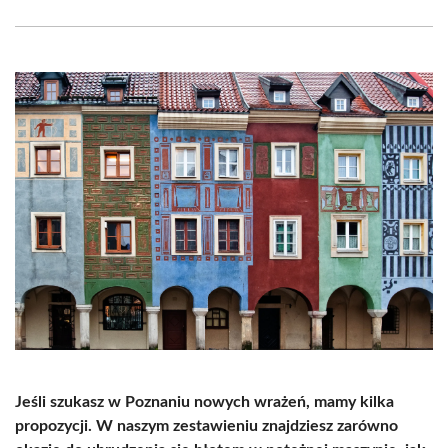
Facebook
X
Pinterest
WhatsApp
LinkedIn
Email
(Twitter)
Jeśli szukasz w Poznaniu nowych wrażeń, mamy kilka
propozycji. W naszym zestawieniu znajdziesz zarówno