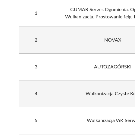
GUMAR Serwis Ogumienia. Op
1
Wulkanizacja. Prostowanie felg. 
2
NOVAX
3
AUTOZAGÓRSKI
4
Wulkanizacja Czyste K
5
Wulkanizacja ViK Serw