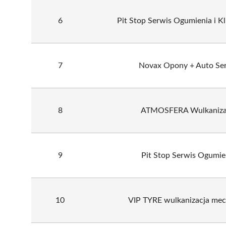
6
Pit Stop Serwis Ogumienia i Kl
7
Novax Opony + Auto Se
8
ATMOSFERA Wulkaniza
9
Pit Stop Serwis Ogumie
10
VIP TYRE wulkanizacja mec