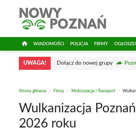
Przejdź
do
treści
WIADOMOŚCI
POLICJA
FIRMY
OGŁOSZE
UWAGA!
Dołącz do nowej grupy
Pozn
Strona główna
/
Firmy
/
Motoryzacja i Transport
/
Wulkan
Wulkanizacja Poznań
2026 roku