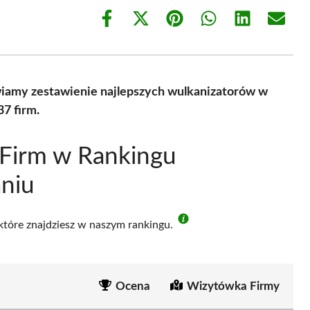
Share
Share
Share
Share
Share
Share
on
on
on
on
on
on
Facebook
X
Pinterest
WhatsApp
LinkedIn
Email
(Twitter)
wiamy zestawienie najlepszych wulkanizatorów w
7 firm.
 Firm w Rankingu
niu
 które znajdziesz w naszym rankingu.
Ocena
Wizytówka Firmy