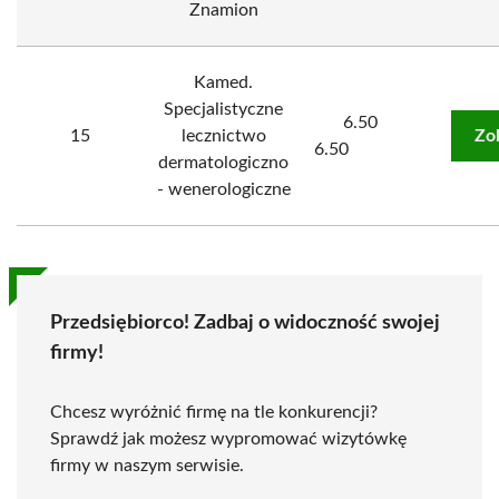
Znamion
Kamed.
Specjalistyczne
6.50
15
lecznictwo
Zo
6.50
dermatologiczno
- wenerologiczne
Przedsiębiorco! Zadbaj o widoczność swojej
firmy!
Chcesz wyróżnić firmę na tle konkurencji?
Sprawdź jak możesz wypromować wizytówkę
firmy w naszym serwisie.