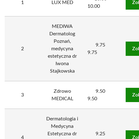
1
LUX MED
Zo
10.00
MEDIWA
Dermatolog
Poznań,
9.75
2
medycyna
Zo
9.75
estetyczna dr
Iwona
Stajkowska
Zdrowo
9.50
3
Zo
MEDICAL
9.50
Dermatologia i
Medycyna
Estetyczna dr
9.25
4
Zo