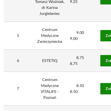
Tomasz Woźniak,
9.25
dr Karina
Jurgielaniec
Centrum
9.00
5
Medyczne
Zo
9.00
Zwierzyniecka
8.75
6
ESTETIQ
Zo
8.75
Centrum
Medyczne
8.50
7
Zo
VITALIFE -
8.50
Poznań