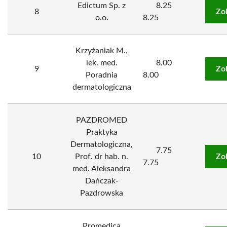
Edictum Sp. z
8.25
8
Zo
o.o.
8.25
Krzyżaniak M.,
lek. med.
8.00
9
Zo
Poradnia
8.00
dermatologiczna
PAZDROMED
Praktyka
Dermatologiczna,
7.75
10
Prof. dr hab. n.
Zo
7.75
med. Aleksandra
Dańczak-
Pazdrowska
Promedica