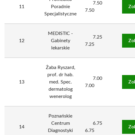
7.50
11
Poradnie
Zo
7.50
Specjalistyczne
MEDISTIC -
7.25
12
Gabinety
Zo
7.25
lekarskie
Żaba Ryszard,
prof. dr hab.
7.00
13
med. Spec.
Zo
7.00
dermatolog
wenerolog
Poznańskie
Centrum
6.75
14
Zo
Diagnostyki
6.75