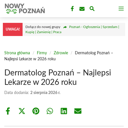
Przejdź
M
do
treści
Dołącz do nowej grupy
Poznań - Ogłoszenia | Sprzedam |
UWAGA!
Kupię | Zamienię | Praca
Strona główna
/
Firmy
/
Zdrowie
/
Dermatolog Poznań –
Najlepsi Lekarze w 2026 roku
Dermatolog Poznań – Najlepsi
Lekarze w 2026 roku
Data dodania:
2 sierpnia 2026 r.
Share
Share
Share
Share
Share
Share
on
on
on
on
on
on
Facebook
X
Pinterest
WhatsApp
LinkedIn
Email
(Twitter)