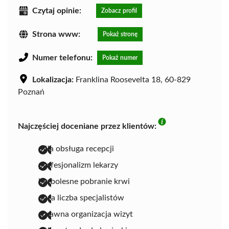
Czytaj opinie:
Zobacz profil
Strona www:
Pokaż stronę
Numer telefonu:
Pokaż numer
Lokalizacja:
Franklina Roosevelta 18, 60-829
Poznań
Najczęściej doceniane przez klientów:
miła obsługa recepcji
profesjonalizm lekarzy
bezbolesne pobranie krwi
duża liczba specjalistów
sprawna organizacja wizyt