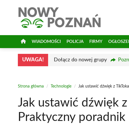
Przejdź
do
treści
WIADOMOŚCI
POLICJA
FIRMY
OGŁOSZE
UWAGA!
Dołącz do nowej grupy
Pozn
Strona główna
/
Technologie
/
Jak ustawić dźwięk z TikTok
Jak ustawić dźwięk z
Praktyczny poradnik