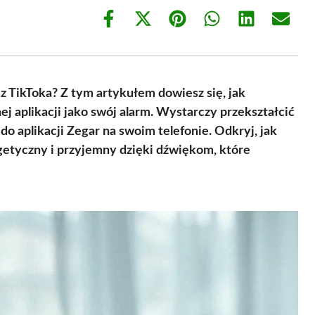
Share
Share
Share
Share
Share
Share
on
on
on
on
on
on
Facebook
X
Pinterest
WhatsApp
LinkedIn
Email
(Twitter)
z TikToka? Z tym artykułem dowiesz się, jak
ej aplikacji jako swój alarm. Wystarczy przekształcić
o aplikacji Zegar na swoim telefonie. Odkryj, jak
rgetyczny i przyjemny dzięki dźwiękom, które