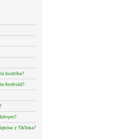
ia budzika?
nie Android?
?
obilnym?
ięków z TikToka?