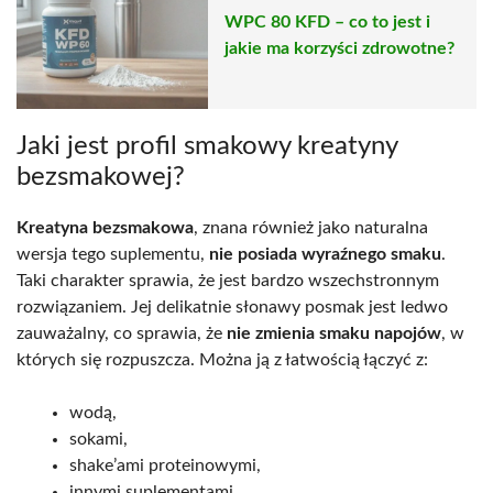
WPC 80 KFD – co to jest i
jakie ma korzyści zdrowotne?
Jaki jest profil smakowy kreatyny
bezsmakowej?
Kreatyna bezsmakowa
, znana również jako naturalna
wersja tego suplementu,
nie posiada wyraźnego smaku
.
Taki charakter sprawia, że jest bardzo wszechstronnym
rozwiązaniem. Jej delikatnie słonawy posmak jest ledwo
zauważalny, co sprawia, że
nie zmienia smaku napojów
, w
których się rozpuszcza. Można ją z łatwością łączyć z:
wodą,
sokami,
shake’ami proteinowymi,
innymi suplementami.