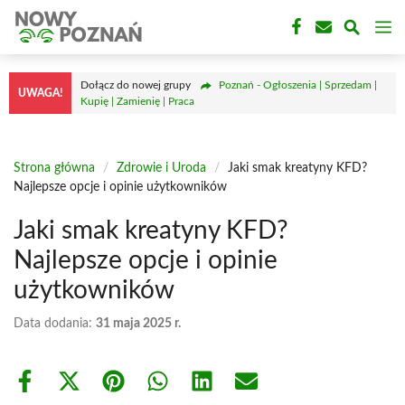
Przejdź
M
do
treści
Dołącz do nowej grupy
Poznań - Ogłoszenia | Sprzedam |
UWAGA!
Kupię | Zamienię | Praca
Strona główna
/
Zdrowie i Uroda
/
Jaki smak kreatyny KFD?
Najlepsze opcje i opinie użytkowników
Jaki smak kreatyny KFD?
Najlepsze opcje i opinie
użytkowników
Data dodania:
31 maja 2025 r.
Share
Share
Share
Share
Share
Share
on
on
on
on
on
on