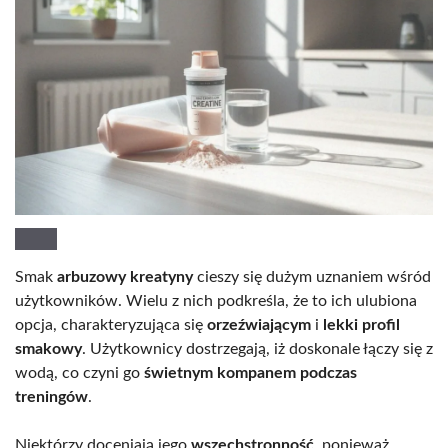
Smak
arbuzowy kreatyny
cieszy się dużym uznaniem wśród
użytkowników. Wielu z nich podkreśla, że to ich ulubiona
opcja, charakteryzująca się
orzeźwiającym
i
lekki profil
smakowy
. Użytkownicy dostrzegają, iż doskonale łączy się z
wodą, co czyni go
świetnym kompanem podczas
treningów
.
Niektórzy doceniają jego
wszechstronność
, ponieważ