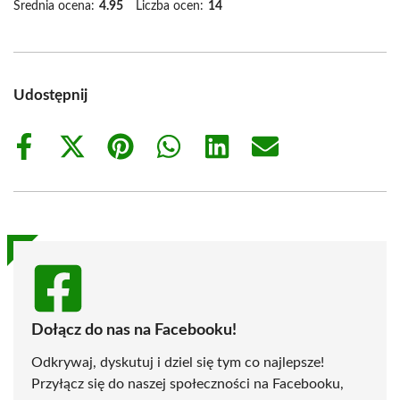
Średnia ocena:
4.95
Liczba ocen:
14
Udostępnij
Share
Share
Share
Share
Share
Share
on
on
on
on
on
on
Facebook
X
Pinterest
WhatsApp
LinkedIn
Email
(Twitter)
Dołącz do nas na Facebooku!
Odkrywaj, dyskutuj i dziel się tym co najlepsze!
Przyłącz się do naszej społeczności na Facebooku,