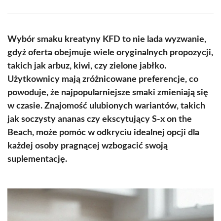
Facebook
X
Pinterest
WhatsApp
LinkedIn
Email
(Twitter)
Wybór smaku kreatyny KFD to nie lada wyzwanie,
gdyż oferta obejmuje wiele oryginalnych propozycji,
takich jak arbuz, kiwi, czy zielone jabłko.
Użytkownicy mają zróżnicowane preferencje, co
powoduje, że najpopularniejsze smaki zmieniają się
w czasie. Znajomość ulubionych wariantów, takich
jak soczysty ananas czy ekscytujący S-x on the
Beach, może pomóc w odkryciu idealnej opcji dla
każdej osoby pragnącej wzbogacić swoją
suplementację.