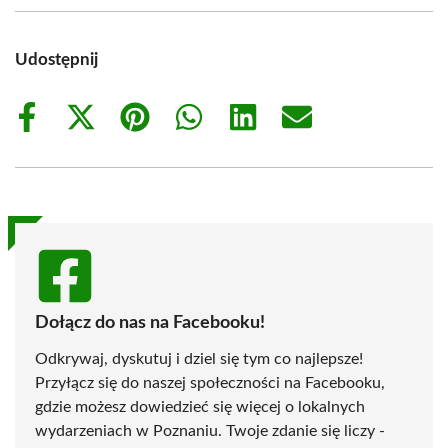
Udostępnij
Share
Share
Share
Share
Share
Share
on
on
on
on
on
on
Facebook
X
Pinterest
WhatsApp
LinkedIn
Email
(Twitter)
Dołącz do nas na Facebooku!
Odkrywaj, dyskutuj i dziel się tym co najlepsze!
Przyłącz się do naszej społeczności na Facebooku,
gdzie możesz dowiedzieć się więcej o lokalnych
wydarzeniach w Poznaniu. Twoje zdanie się liczy -