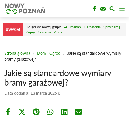
Przejdź
M
do
treści
Dołącz do nowej grupy
Poznań - Ogłoszenia | Sprzedam |
UWAGA!
Kupię | Zamienię | Praca
Strona główna
/
Dom i Ogród
/
Jakie są standardowe wymiary
bramy garażowej?
Jakie są standardowe wymiary
bramy garażowej?
Data dodania:
13 marca 2025 r.
Share
Share
Share
Share
Share
Share
on
on
on
on
on
on
Facebook
X
Pinterest
WhatsApp
LinkedIn
Email
(Twitter)