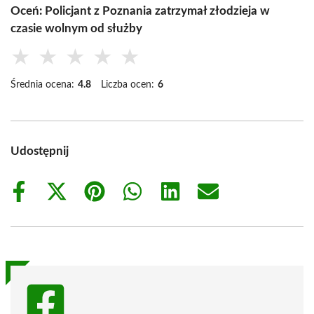
Oceń: Policjant z Poznania zatrzymał złodzieja w
czasie wolnym od służby
★
★
★
★
★
Średnia ocena:
4.8
Liczba ocen:
6
Udostępnij
Share
Share
Share
Share
Share
Share
on
on
on
on
on
on
Facebook
X
Pinterest
WhatsApp
LinkedIn
Email
(Twitter)