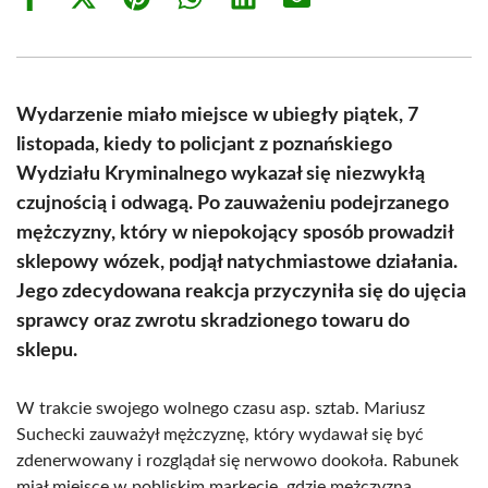
Share
Share
Share
Share
Share
Share
on
on
on
on
on
on
Facebook
X
Pinterest
WhatsApp
LinkedIn
Email
(Twitter)
Wydarzenie miało miejsce w ubiegły piątek, 7
listopada, kiedy to policjant z poznańskiego
Wydziału Kryminalnego wykazał się niezwykłą
czujnością i odwagą. Po zauważeniu podejrzanego
mężczyzny, który w niepokojący sposób prowadził
sklepowy wózek, podjął natychmiastowe działania.
Jego zdecydowana reakcja przyczyniła się do ujęcia
sprawcy oraz zwrotu skradzionego towaru do
sklepu.
W trakcie swojego wolnego czasu asp. sztab. Mariusz
Suchecki zauważył mężczyznę, który wydawał się być
zdenerwowany i rozglądał się nerwowo dookoła. Rabunek
miał miejsce w pobliskim markecie, gdzie mężczyzna