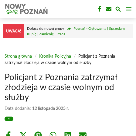
Przejdź
M
do
treści
Dołącz do nowej grupy
Poznań - Ogłoszenia | Sprzedam |
UWAGA!
Kupię | Zamienię | Praca
Strona główna
/
Kronika Policyjna
/
Policjant z Poznania
zatrzymał złodzieja w czasie wolnym od służby
Policjant z Poznania zatrzymał
złodzieja w czasie wolnym od
służby
Data dodania:
12 listopada 2025 r.