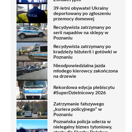
39-letni obywatel Ukrainy
deportowany po zgłoszeniu
przemocy domowej
Recydywista zatrzymany po
serii napadów na sklepy w
Poznaniu
Recydywista zatrzymany po
kradzieży biżuterii i gotówki w
Poznaniu
Nieodpowiedzialna jazda
młodego kierowcy zakończona
na drzewie
Rekordowa edycja plebiscytu
#SuperDzielnicowy 2026
Zatrzymanie fałszywego
„kuriera policyjnego” w
Poznaniu
Poznańska policja uderza w
nielegalny biznes tytoniowy,