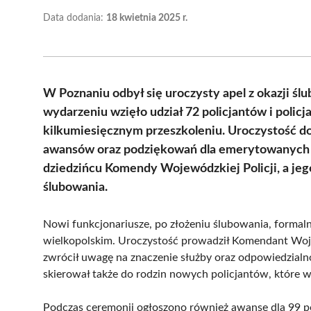
Data dodania:
18 kwietnia 2025 r.
W Poznaniu odbył się uroczysty apel z okazji śl
wydarzeniu wzięło udział 72 policjantów i policj
kilkumiesięcznym przeszkoleniu. Uroczystość dos
awansów oraz podziękowań dla emerytowanych f
dziedzińcu Komendy Wojewódzkiej Policji, a je
ślubowania.
Nowi funkcjonariusze, po złożeniu ślubowania, formal
wielkopolskim. Uroczystość prowadził Komendant Woje
zwrócił uwagę na znaczenie służby oraz odpowiedzia
skierował także do rodzin nowych policjantów, które ws
Podczas ceremonii ogłoszono również awanse dla 99 pol