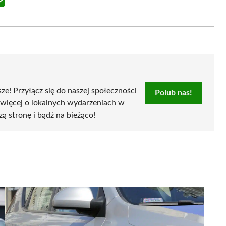
Share
on
Email
sze! Przyłącz się do naszej społeczności
Polub nas!
 więcej o lokalnych wydarzeniach w
zą stronę i bądź na bieżąco!