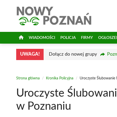
Przejdź
do
treści
WIADOMOŚCI
POLICJA
FIRMY
OGŁOSZE
UWAGA!
Dołącz do nowej grupy
Pozn
Strona główna
/
Kronika Policyjna
/
Uroczyste Ślubowanie
Uroczyste Ślubowan
w Poznaniu