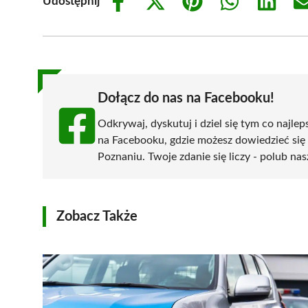
Udostępnij
Share
Share
Share
Share
Share
on
on
on
on
on
Facebook
X
Pinterest
WhatsApp
LinkedIn
(Twitter)
Dołącz do nas na Facebooku!
Odkrywaj, dyskutuj i dziel się tym co najlep
na Facebooku, gdzie możesz dowiedzieć się
Poznaniu. Twoje zdanie się liczy - polub nas
Zobacz Także