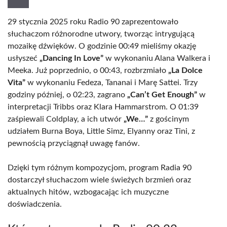
29 stycznia 2025 roku Radio 90 zaprezentowało
słuchaczom różnorodne utwory, tworząc intrygującą
mozaikę dźwięków. O godzinie 00:49 mieliśmy okazję
usłyszeć
„Dancing In Love”
w wykonaniu Alana Walkera i
Meeka. Już poprzednio, o 00:43, rozbrzmiało
„La Dolce
Vita”
w wykonaniu Fedeza, Tananai i Marę Sattei. Trzy
godziny później, o 02:23, zagrano
„Can’t Get Enough”
w
interpretacji Tribbs oraz Klara Hammarstrom. O 01:39
zaśpiewali Coldplay, a ich utwór
„We…”
z gościnym
udziałem Burna Boya, Little Simz, Elyanny oraz Tini, z
pewnością przyciągnął uwagę fanów.
Dzięki tym różnym kompozycjom, program Radia 90
dostarczył słuchaczom wiele świeżych brzmień oraz
aktualnych hitów, wzbogacając ich muzyczne
doświadczenia.