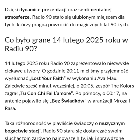
Dzięki
dynamice prezentacji
oraz
sentimentalnej
atmosferze
, Radio 90 stało się ulubionym miejscem dla
tych, którzy pragną powrócić do magicznych lat 90-tych.
Co było grane 14 lutego 2025 roku w
Radiu 90?
14 lutego 2025 roku Radio 90 zaprezentowało niezwykle
ciekawe utwory. O godzinie 20:11 mieliśmy przyjemność
wysłuchać
„Lost Your Faith”
w wykonaniu Ava Max.
Zaledwie sześć minut wcześniej, o 20:05, zespół The Kolors
zagrał
„Tu Con Chi Fai L’amore”
. Po północy, o 00:17, na
antenie pojawiło się
„Bez Świadków”
w aranżacji Mroza i
Rasa.
Taka różnorodność w playliście świadczy o
muzycznym
bogactwie stacji
. Radio 90 stara się dostarczać swoim
słuchaczom zarówno najnowsze hity, jak i sprawdzone