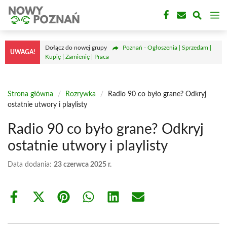
Przejdź
M
do
treści
Dołącz do nowej grupy
Poznań - Ogłoszenia | Sprzedam |
UWAGA!
Kupię | Zamienię | Praca
Strona główna
/
Rozrywka
/
Radio 90 co było grane? Odkryj
ostatnie utwory i playlisty
Radio 90 co było grane? Odkryj
ostatnie utwory i playlisty
Data dodania:
23 czerwca 2025 r.
Share
Share
Share
Share
Share
Share
on
on
on
on
on
on
Facebook
X
Pinterest
WhatsApp
LinkedIn
Email
(Twitter)