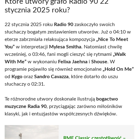
Które utwory grało Radio 90 22
stycznia 2025 roku?
22 stycznia 2025 roku
Radio 90
zaskoczyło swoich
słuchaczy bogatym zestawieniem utworów. Już o 04:10 w
eterze zabrzmiała relaksująca kompozycja
„Nice To Meet
You”
w interpretacji
Mylesa Smitha
. Natomiast chwilę
wcześniej, o 03:46, fani mogli cieszyć się rytmami
„Walk
With Me”
w wykonaniu
Felixa Jaehna
i
Shouse
. W
programie pojawiło się również emocjonalne
„Hold On Me”
od
Kygo
oraz
Sandro Cavazza
, które dotarło do uszu
słuchaczy o 02:31.
Te różnorodne utwory doskonale ilustrują
bogactwo
muzyczne Radia 90
, przyciągając zarówno miłośników
klasyki, jak i entuzjastów współczesnych dźwięków.
RMF Classic częstotliwość –