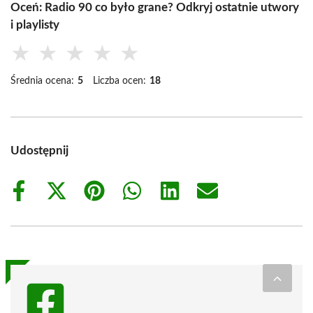
Oceń: Radio 90 co było grane? Odkryj ostatnie utwory
i playlisty
★
★
★
★
★
Średnia ocena:
5
Liczba ocen:
18
Udostępnij
Share
Share
Share
Share
Share
Share
on
on
on
on
on
on
Facebook
X
Pinterest
WhatsApp
LinkedIn
Email
(Twitter)