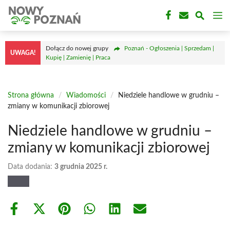
Przejdź
M
do
treści
Dołącz do nowej grupy
Poznań - Ogłoszenia | Sprzedam |
UWAGA!
Kupię | Zamienię | Praca
Strona główna
/
Wiadomości
/
Niedziele handlowe w grudniu –
zmiany w komunikacji zbiorowej
Niedziele handlowe w grudniu –
zmiany w komunikacji zbiorowej
Data dodania:
3 grudnia 2025 r.
Share
Share
Share
Share
Share
Share
on
on
on
on
on
on
Facebook
X
Pinterest
WhatsApp
LinkedIn
Email