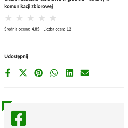
komunikacji zbiorowej
★
★
★
★
★
Średnia ocena:
4.85
Liczba ocen:
12
Udostępnij
Share
Share
Share
Share
Share
Share
on
on
on
on
on
on
Facebook
X
Pinterest
WhatsApp
LinkedIn
Email
(Twitter)