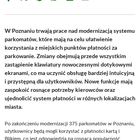
on
on
on
on
on
on
Facebook
X
Pinterest
WhatsApp
LinkedIn
Email
(Twitter)
W Poznaniu trwają prace nad modernizacją systemu
parkomatów, które mają na celu ułatwienie
korzystania z miejskich punktów płatności za
parkowanie. Zmiany obejmują przede wszystkim
zastąpienie klawiatury nowoczesnymi dotykowymi
ekranami, co ma uczynić obsługę bardziej intuicyjną
i przystępną dla użytkowników. Nowe funkcje mają
zaspokoić rosnące potrzeby kierowców oraz
ujednolicić system płatności w różnych lokalizacjach
miasta.
Po zakończeniu modernizacji 375 parkomatów w Poznaniu,
użytkownicy będą mogli korzystać z płatności kartą i
Blikiem, co jest odpowiedzią na rosnącą popularność