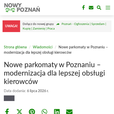
Przejdź
M
do
treści
Dołącz do nowej grupy
Poznań - Ogłoszenia | Sprzedam |
UWAGA!
Kupię | Zamienię | Praca
Strona główna
/
Wiadomości
/
Nowe parkomaty w Poznaniu –
modernizacja dla lepszej obsługi kierowców
Nowe parkomaty w Poznaniu –
modernizacja dla lepszej obsługi
kierowców
Data dodania:
6 lipca 2026 r.
Share
Share
Share
Share
Share
Share