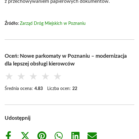
z przechowywaniem papierowych dokumentów.
Źródło:
Zarząd Dróg Miejskich w Poznaniu
Oceń: Nowe parkomaty w Poznaniu – modernizacja
dla lepszej obsługi kierowców
★
★
★
★
★
Średnia ocena:
4.83
Liczba ocen:
22
Udostępnij
Share
Share
Share
Share
Share
Share