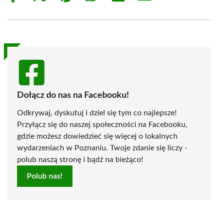
on
on
on
on
on
on
Facebook
X
Pinterest
WhatsApp
LinkedIn
Email
(Twitter)
Dołącz do nas na Facebooku!
Odkrywaj, dyskutuj i dziel się tym co najlepsze!
Przyłącz się do naszej społeczności na Facebooku,
gdzie możesz dowiedzieć się więcej o lokalnych
wydarzeniach w Poznaniu. Twoje zdanie się liczy -
polub naszą stronę i bądź na bieżąco!
Polub nas!