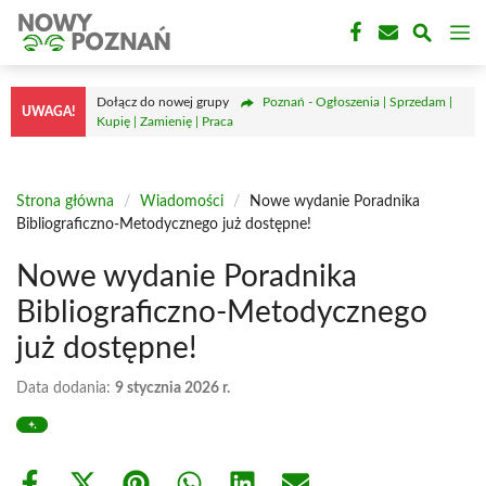
Przejdź
M
do
treści
Dołącz do nowej grupy
Poznań - Ogłoszenia | Sprzedam |
UWAGA!
Kupię | Zamienię | Praca
Strona główna
/
Wiadomości
/
Nowe wydanie Poradnika
Bibliograficzno-Metodycznego już dostępne!
Nowe wydanie Poradnika
Bibliograficzno-Metodycznego
już dostępne!
Data dodania:
9 stycznia 2026 r.