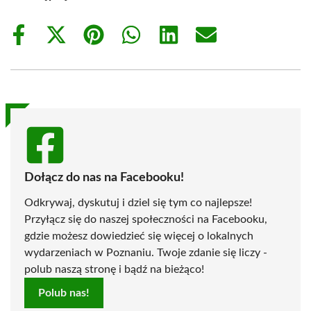
Share
Share
Share
Share
Share
Share
on
on
on
on
on
on
Facebook
X
Pinterest
WhatsApp
LinkedIn
Email
(Twitter)
Dołącz do nas na Facebooku!
Odkrywaj, dyskutuj i dziel się tym co najlepsze!
Przyłącz się do naszej społeczności na Facebooku,
gdzie możesz dowiedzieć się więcej o lokalnych
wydarzeniach w Poznaniu. Twoje zdanie się liczy -
polub naszą stronę i bądź na bieżąco!
Polub nas!