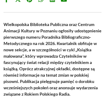
Share
Share
Share
Share
Share
Share
on
on
on
on
on
on
Facebook
X
Pinterest
WhatsApp
LinkedIn
Email
(Twitter)
Wielkopolska Biblioteka Publiczna oraz Centrum
Animacji Kultury w Poznaniu ogłosiły udostępnienie
pierwszego numeru Poradnika Bibliograficzno-
Metodycznego na rok 2026. Kwartalnik obfituje w
nowe sekcje, a w szczególności w cykl „Książka
malowana”, który wprowadza Czytelników w
fascynujący świat relacji między czytelnikiem a
książką. Oprócz atrakcyjnej okładki, dostępne są
również informacje na temat zmian w polskiej
pisowni. Publikacja pielęgnuje pamięć o dorobku
wcześniejszych pokoleń oraz anonsuje wydarzenia
związane z Rokiem Polskiego Radia.