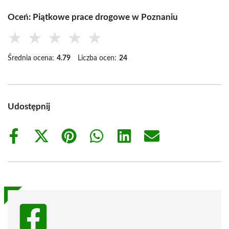
Oceń: Piątkowe prace drogowe w Poznaniu
★
★
★
★
★
Średnia ocena:
4.79
Liczba ocen:
24
Udostępnij
Share
Share
Share
Share
Share
Share
on
on
on
on
on
on
Facebook
X
Pinterest
WhatsApp
LinkedIn
Email
(Twitter)