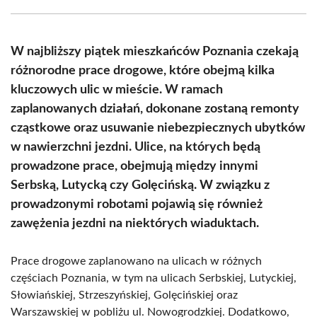
Facebook
X
Pinterest
WhatsApp
LinkedIn
Email
(Twitter)
W najbliższy piątek mieszkańców Poznania czekają
różnorodne prace drogowe, które obejmą kilka
kluczowych ulic w mieście. W ramach
zaplanowanych działań, dokonane zostaną remonty
cząstkowe oraz usuwanie niebezpiecznych ubytków
w nawierzchni jezdni. Ulice, na których będą
prowadzone prace, obejmują między innymi
Serbską, Lutycką czy Golęcińską. W związku z
prowadzonymi robotami pojawią się również
zawężenia jezdni na niektórych wiaduktach.
Prace drogowe zaplanowano na ulicach w różnych
częściach Poznania, w tym na ulicach Serbskiej, Lutyckiej,
Słowiańskiej, Strzeszyńskiej, Golęcińskiej oraz
Warszawskiej w pobliżu ul. Nowogrodzkiej. Dodatkowo,