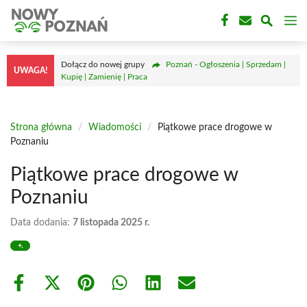
Przejdź
M
do
treści
Dołącz do nowej grupy
Poznań - Ogłoszenia | Sprzedam |
UWAGA!
Kupię | Zamienię | Praca
Strona główna
/
Wiadomości
/
Piątkowe prace drogowe w
Poznaniu
Piątkowe prace drogowe w
Poznaniu
Data dodania:
7 listopada 2025 r.
Share
Share
Share
Share
Share
Share
on
on
on
on
on
on