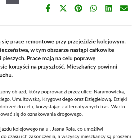
Share
Share
Share
Share
Share
Share
on
on
on
on
on
on
Facebook
X
Pinterest
WhatsApp
LinkedIn
Email
(Twitter)
ą się prace remontowe przy przejeździe kolejowym.
ieczeństwa, w tym obszarze nastąpi całkowite
 pieszych. Prace mają na celu poprawę
esie korzyści na przyszłość. Mieszkańcy powinni
uchu.
ony objazd, który poprowadzi przez ulice: Naramowicką,
skiego, Umultowską, Krygowskiego oraz Dzięgielową. Dzięki
otrzeć do celu, korzystając z alternatywnych tras. Warto
osować się do oznakowania drogowego.
azdu kolejowego na ul. Jasna Rola, co umożliwi
do czasu ich zakończenia, a wszyscy mieszkańcy są proszeni