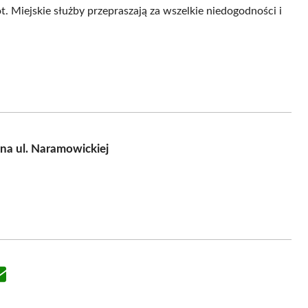
 Miejskie służby przepraszają za wszelkie niedogodności i
na ul. Naramowickiej
Share
on
Email