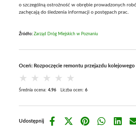
o szczególną ostrożność w obrębie prowadzonych robót.
zachęcają do śledzenia informacji o postępach prac.
Źródło:
Zarząd Dróg Miejskich w Poznaniu
Oceń: Rozpoczęcie remontu przejazdu kolejowego 
★
★
★
★
★
Średnia ocena:
4.96
Liczba ocen:
6
Udostępnij
Share
Share
Share
Share
Share
on
on
on
on
on
Facebook
X
Pinterest
WhatsApp
LinkedIn