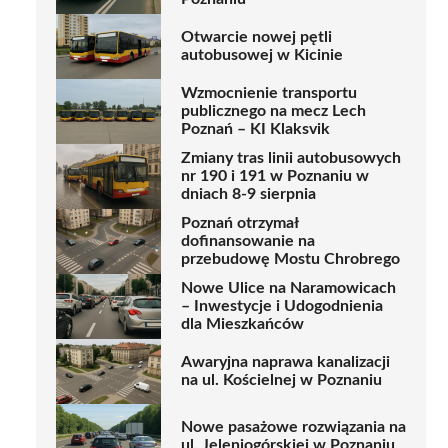
Otwarcie nowej pętli
autobusowej w Kicinie
Wzmocnienie transportu
publicznego na mecz Lech
Poznań – KI Klaksvik
Zmiany tras linii autobusowych
nr 190 i 191 w Poznaniu w
dniach 8-9 sierpnia
Poznań otrzymał
dofinansowanie na
przebudowę Mostu Chrobrego
Nowe Ulice na Naramowicach
– Inwestycje i Udogodnienia
dla Mieszkańców
Awaryjna naprawa kanalizacji
na ul. Kościelnej w Poznaniu
Nowe pasażowe rozwiązania na
ul. Jeleniogórskiej w Poznaniu