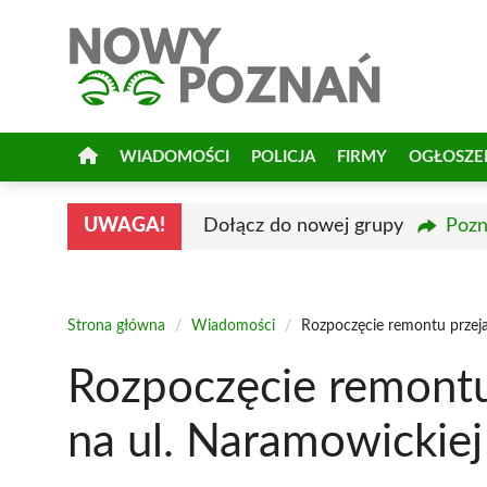
Przejdź
do
treści
WIADOMOŚCI
POLICJA
FIRMY
OGŁOSZE
UWAGA!
Dołącz do nowej grupy
Pozn
Strona główna
/
Wiadomości
/
Rozpoczęcie remontu przeja
Rozpoczęcie remontu
na ul. Naramowickiej