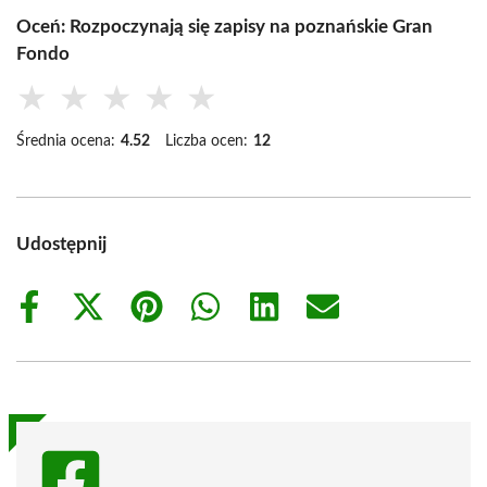
Oceń: Rozpoczynają się zapisy na poznańskie Gran
Fondo
★
★
★
★
★
Średnia ocena:
4.52
Liczba ocen:
12
Udostępnij
Share
Share
Share
Share
Share
Share
on
on
on
on
on
on
Facebook
X
Pinterest
WhatsApp
LinkedIn
Email
(Twitter)