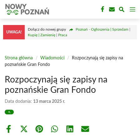
Przejdź
M
do
treści
Dołącz do nowej grupy
Poznań - Ogłoszenia | Sprzedam |
UWAGA!
Kupię | Zamienię | Praca
Strona główna
/
Wiadomości
/
Rozpoczynają się zapisy na
poznańskie Gran Fondo
Rozpoczynają się zapisy na
poznańskie Gran Fondo
Data dodania:
13 marca 2025 r.
Share
Share
Share
Share
Share
Share
on
on
on
on
on
on