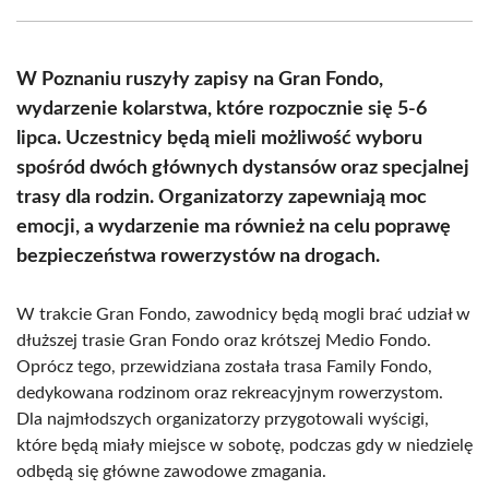
Facebook
X
Pinterest
WhatsApp
LinkedIn
Email
(Twitter)
W Poznaniu ruszyły zapisy na Gran Fondo,
wydarzenie kolarstwa, które rozpocznie się 5-6
lipca. Uczestnicy będą mieli możliwość wyboru
spośród dwóch głównych dystansów oraz specjalnej
trasy dla rodzin. Organizatorzy zapewniają moc
emocji, a wydarzenie ma również na celu poprawę
bezpieczeństwa rowerzystów na drogach.
W trakcie Gran Fondo, zawodnicy będą mogli brać udział w
dłuższej trasie Gran Fondo oraz krótszej Medio Fondo.
Oprócz tego, przewidziana została trasa Family Fondo,
dedykowana rodzinom oraz rekreacyjnym rowerzystom.
Dla najmłodszych organizatorzy przygotowali wyścigi,
które będą miały miejsce w sobotę, podczas gdy w niedzielę
odbędą się główne zawodowe zmagania.