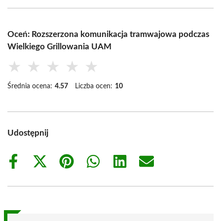
Oceń: Rozszerzona komunikacja tramwajowa podczas
Wielkiego Grillowania UAM
★
★
★
★
★
Średnia ocena:
4.57
Liczba ocen:
10
Udostępnij
Share
Share
Share
Share
Share
Share
on
on
on
on
on
on
Facebook
X
Pinterest
WhatsApp
LinkedIn
Email
(Twitter)