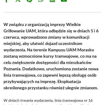
Share
Share
Share
Share
Share
Share
on
on
on
on
on
on
Facebook
X
Pinterest
WhatsApp
LinkedIn
Email
(Twitter)
W związku z organizacją imprezy Wielkie
Grillowanie UAM, która odbędzie się w dniach 5 i 6
czerwca, wprowadzono zmiany w komunikacji
miejskiej, aby ułatwić dojazd uczestnikom
wydarzenia. Na terenie Kampusu UAM Morasko
zostaną wzmocnione kursy tramwajowe, co ma na
celu zwiększenie dostępności dla mieszkańców
Poznania. Dodatkowo, uruchomiona zostanie nowa
linia tramwajowa, co zapewni lepszą obsługę osób
przybywających na imprezę. Eksploatacja
określonego przystanku również ulegnie zmianom.
W dniach trwania wydarzenia, linia tramwajowa nr 16