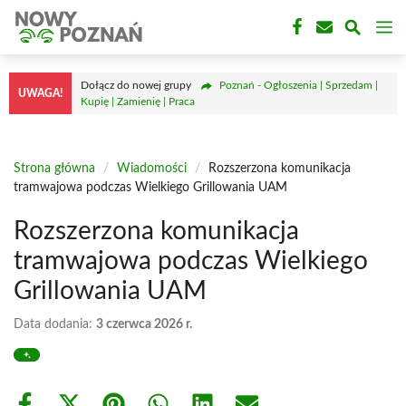
Przejdź
M
do
treści
Dołącz do nowej grupy
Poznań - Ogłoszenia | Sprzedam |
UWAGA!
Kupię | Zamienię | Praca
Strona główna
/
Wiadomości
/
Rozszerzona komunikacja
tramwajowa podczas Wielkiego Grillowania UAM
Rozszerzona komunikacja
tramwajowa podczas Wielkiego
Grillowania UAM
Data dodania:
3 czerwca 2026 r.