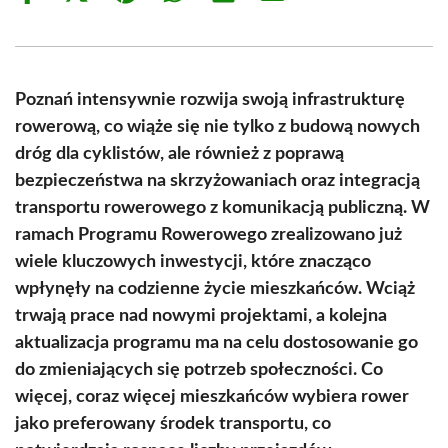
on
on
on
on
on
on
Facebook
X
Pinterest
WhatsApp
LinkedIn
Email
(Twitter)
Poznań intensywnie rozwija swoją infrastrukturę
rowerową, co wiąże się nie tylko z budową nowych
dróg dla cyklistów, ale również z poprawą
bezpieczeństwa na skrzyżowaniach oraz integracją
transportu rowerowego z komunikacją publiczną. W
ramach Programu Rowerowego zrealizowano już
wiele kluczowych inwestycji, które znacząco
wpłynęły na codzienne życie mieszkańców. Wciąż
trwają prace nad nowymi projektami, a kolejna
aktualizacja programu ma na celu dostosowanie go
do zmieniających się potrzeb społeczności. Co
więcej, coraz więcej mieszkańców wybiera rower
jako preferowany środek transportu, co