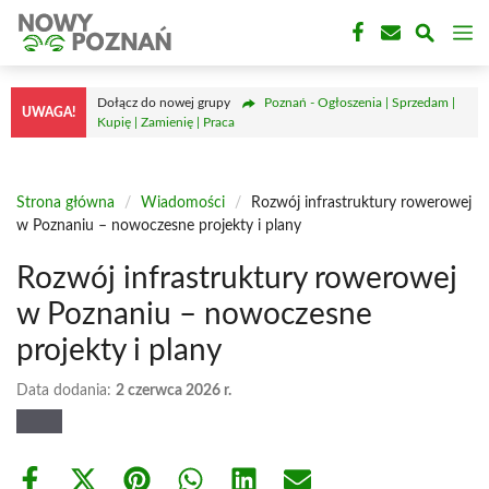
Przejdź
M
do
treści
Dołącz do nowej grupy
Poznań - Ogłoszenia | Sprzedam |
UWAGA!
Kupię | Zamienię | Praca
Strona główna
/
Wiadomości
/
Rozwój infrastruktury rowerowej
w Poznaniu – nowoczesne projekty i plany
Rozwój infrastruktury rowerowej
w Poznaniu – nowoczesne
projekty i plany
Data dodania:
2 czerwca 2026 r.
Share
Share
Share
Share
Share
Share