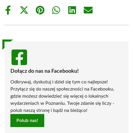
Share
Share
Share
Share
Share
Share
on
on
on
on
on
on
Facebook
X
Pinterest
WhatsApp
LinkedIn
Email
(Twitter)
Dołącz do nas na Facebooku!
Odkrywaj, dyskutuj i dziel się tym co najlepsze!
Przyłącz się do naszej społeczności na Facebooku,
gdzie możesz dowiedzieć się więcej o lokalnych
wydarzeniach w Poznaniu. Twoje zdanie się liczy -
polub naszą stronę i bądź na bieżąco!
Polub nas!