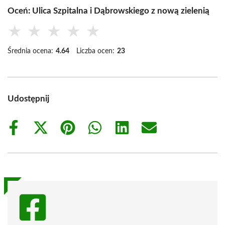
Oceń: Ulica Szpitalna i Dąbrowskiego z nową zielenią
★
★
★
★
★
Średnia ocena:
4.64
Liczba ocen:
23
Udostępnij
Share
Share
Share
Share
Share
Share
on
on
on
on
on
on
Facebook
X
Pinterest
WhatsApp
LinkedIn
Email
(Twitter)