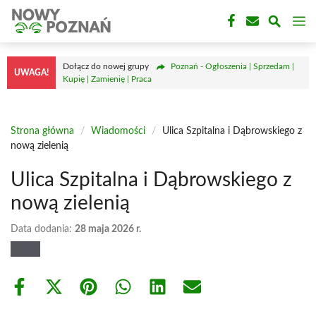
Przejdź
M
do
treści
Dołącz do nowej grupy
Poznań - Ogłoszenia | Sprzedam |
UWAGA!
Kupię | Zamienię | Praca
Strona główna
/
Wiadomości
/
Ulica Szpitalna i Dąbrowskiego z
nową zielenią
Ulica Szpitalna i Dąbrowskiego z
nową zielenią
Data dodania:
28 maja 2026 r.
Share
Share
Share
Share
Share
Share
on
on
on
on
on
on
Facebook
X
Pinterest
WhatsApp
LinkedIn
Email