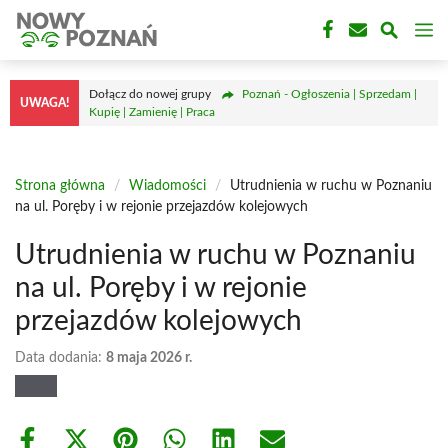
Przejdź
M
do
treści
Dołącz do nowej grupy
Poznań - Ogłoszenia | Sprzedam |
UWAGA!
Kupię | Zamienię | Praca
Strona główna
/
Wiadomości
/
Utrudnienia w ruchu w Poznaniu
na ul. Poręby i w rejonie przejazdów kolejowych
Utrudnienia w ruchu w Poznaniu
na ul. Poręby i w rejonie
przejazdów kolejowych
Data dodania:
8 maja 2026 r.
Share
Share
Share
Share
Share
Share