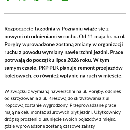
on
on
on
on
on
on
Facebook
X
Pinterest
WhatsApp
LinkedIn
Email
(Twitter)
Rozpoczęcie tygodnia w Poznaniu wiąże się z
nowymi utrudnieniami w ruchu. Od 11 maja br. na ul.
Poręby wprowadzone zostaną zmiany w organizacji
ruchu z powodu wymiany nawierzchni jezdni. Prace
potrwają do początku lipca 2026 roku. W tym
samym czasie, PKP PLK planuje remont przejazdów
kolejowych, co również wpłynie na ruch w mieście.
W związku z wymianą nawierzchni na ul. Poręby, odcinek
od skrzyżowania z ul. Kresową do skrzyżowania z ul.
Kopcową zostanie wygrodzony. Przeprowadzane prace
mają na celu montaż ażurowych płyt jezdni. Użytkownicy
dróg są proszeni o usunięcie swoich pojazdów z miejsc,
gdzie wprowadzone zostaną czasowe zakazy