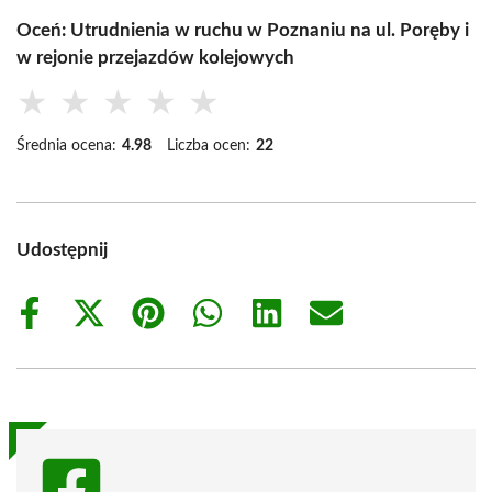
Oceń: Utrudnienia w ruchu w Poznaniu na ul. Poręby i
w rejonie przejazdów kolejowych
★
★
★
★
★
Średnia ocena:
4.98
Liczba ocen:
22
Udostępnij
Share
Share
Share
Share
Share
Share
on
on
on
on
on
on
Facebook
X
Pinterest
WhatsApp
LinkedIn
Email
(Twitter)