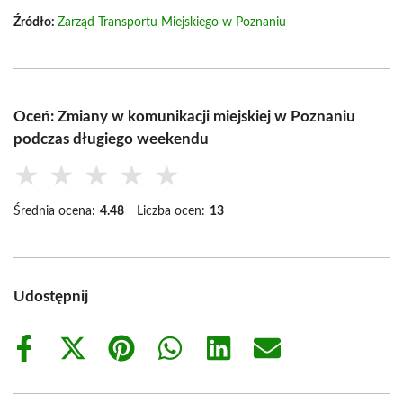
Źródło:
Zarząd Transportu Miejskiego w Poznaniu
Oceń: Zmiany w komunikacji miejskiej w Poznaniu
podczas długiego weekendu
★
★
★
★
★
Średnia ocena:
4.48
Liczba ocen:
13
Udostępnij
Share
Share
Share
Share
Share
Share
on
on
on
on
on
on
Facebook
X
Pinterest
WhatsApp
LinkedIn
Email
(Twitter)