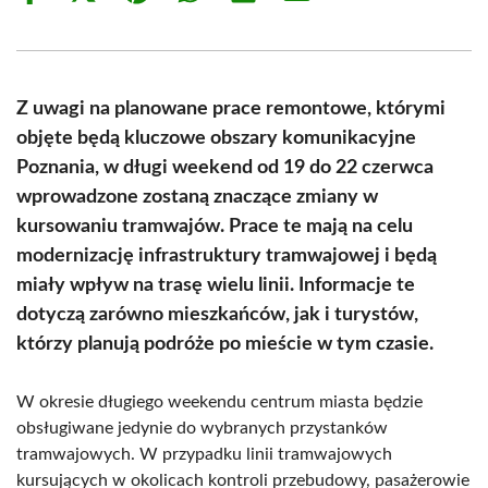
on
on
on
on
on
on
Facebook
X
Pinterest
WhatsApp
LinkedIn
Email
(Twitter)
Z uwagi na planowane prace remontowe, którymi
objęte będą kluczowe obszary komunikacyjne
Poznania, w długi weekend od 19 do 22 czerwca
wprowadzone zostaną znaczące zmiany w
kursowaniu tramwajów. Prace te mają na celu
modernizację infrastruktury tramwajowej i będą
miały wpływ na trasę wielu linii. Informacje te
dotyczą zarówno mieszkańców, jak i turystów,
którzy planują podróże po mieście w tym czasie.
W okresie długiego weekendu centrum miasta będzie
obsługiwane jedynie do wybranych przystanków
tramwajowych. W przypadku linii tramwajowych
kursujących w okolicach kontroli przebudowy, pasażerowie