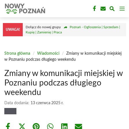
Przejdź
M
do
treści
Dołącz do nowej grupy
Poznań - Ogłoszenia | Sprzedam |
UWAGA!
Kupię | Zamienię | Praca
Strona główna
/
Wiadomości
/
Zmiany w komunikacji miejskiej
w Poznaniu podczas długiego weekendu
Zmiany w komunikacji miejskiej w
Poznaniu podczas długiego
weekendu
Data dodania:
13 czerwca 2025 r.
Share
Share
Share
Share
Share
Share