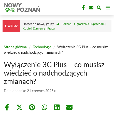
Przejdź
M
do
treści
Dołącz do nowej grupy
Poznań - Ogłoszenia | Sprzedam |
UWAGA!
Kupię | Zamienię | Praca
Strona główna
/
Technologie
/
Wyłączenie 3G Plus – co musisz
wiedzieć o nadchodzących zmianach?
Wyłączenie 3G Plus – co musisz
wiedzieć o nadchodzących
zmianach?
Data dodania:
21 czerwca 2025 r.
Share
Share
Share
Share
Share
Share
on
on
on
on
on
on