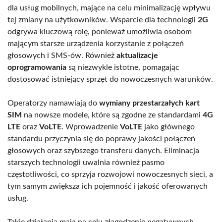
dla usług mobilnych, mające na celu minimalizację wpływu
tej zmiany na użytkowników. Wsparcie dla technologii
2G
odgrywa kluczową rolę, ponieważ umożliwia osobom
mającym starsze urządzenia korzystanie z połączeń
głosowych i SMS-ów. Również
aktualizacje
oprogramowania
są niezwykle istotne, pomagając
dostosować istniejący sprzęt do nowoczesnych warunków.
Operatorzy namawiają do
wymiany przestarzałych kart
SIM
na nowsze modele, które są zgodne ze standardami
4G
LTE
oraz
VoLTE
. Wprowadzenie
VoLTE
jako głównego
standardu przyczynia się do poprawy jakości połączeń
głosowych oraz szybszego transferu danych. Eliminacja
starszych technologii uwalnia również pasmo
częstotliwości, co sprzyja rozwojowi nowoczesnych sieci, a
tym samym zwiększa ich pojemność i jakość oferowanych
usług.
Takie działania mają na celu złagodzenie negatywnych