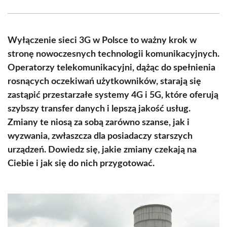
Facebook
X
Pinterest
WhatsApp
LinkedIn
Email
(Twitter)
Wyłączenie sieci 3G w Polsce to ważny krok w
stronę nowoczesnych technologii komunikacyjnych.
Operatorzy telekomunikacyjni, dążąc do spełnienia
rosnących oczekiwań użytkowników, starają się
zastąpić przestarzałe systemy 4G i 5G, które oferują
szybszy transfer danych i lepszą jakość usług.
Zmiany te niosą za sobą zarówno szanse, jak i
wyzwania, zwłaszcza dla posiadaczy starszych
urządzeń. Dowiedz się, jakie zmiany czekają na
Ciebie i jak się do nich przygotować.