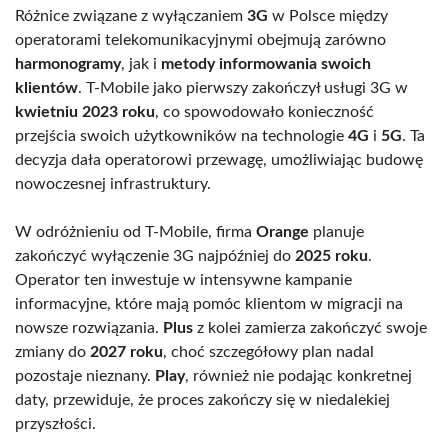
Różnice związane z wyłączaniem
3G
w Polsce między
operatorami telekomunikacyjnymi obejmują zarówno
harmonogramy
, jak i
metody informowania swoich
klientów
. T-Mobile jako pierwszy zakończył usługi 3G w
kwietniu 2023 roku
, co spowodowało konieczność
przejścia swoich użytkowników na technologie
4G
i
5G
. Ta
decyzja dała operatorowi przewagę, umożliwiając budowę
nowoczesnej infrastruktury.
W odróżnieniu od T-Mobile, firma
Orange
planuje
zakończyć wyłączenie 3G najpóźniej do
2025 roku
.
Operator ten inwestuje w intensywne kampanie
informacyjne, które mają pomóc klientom w migracji na
nowsze rozwiązania.
Plus
z kolei zamierza zakończyć swoje
zmiany do
2027 roku
, choć szczegółowy plan nadal
pozostaje nieznany.
Play
, również nie podając konkretnej
daty, przewiduje, że proces zakończy się w niedalekiej
przyszłości.