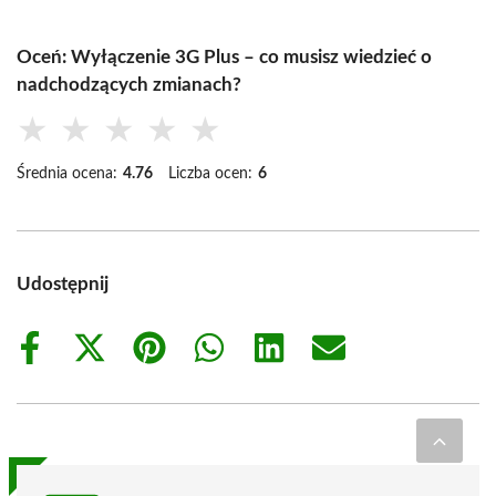
Oceń: Wyłączenie 3G Plus – co musisz wiedzieć o
nadchodzących zmianach?
★
★
★
★
★
Średnia ocena:
4.76
Liczba ocen:
6
Udostępnij
Share
Share
Share
Share
Share
Share
on
on
on
on
on
on
Facebook
X
Pinterest
WhatsApp
LinkedIn
Email
(Twitter)