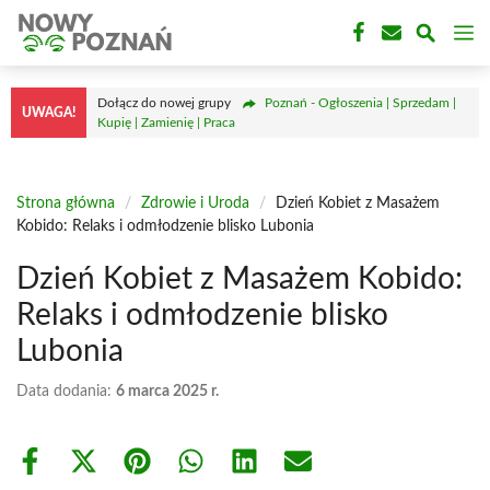
Przejdź
M
do
treści
Dołącz do nowej grupy
Poznań - Ogłoszenia | Sprzedam |
UWAGA!
Kupię | Zamienię | Praca
Strona główna
/
Zdrowie i Uroda
/
Dzień Kobiet z Masażem
Kobido: Relaks i odmłodzenie blisko Lubonia
Dzień Kobiet z Masażem Kobido:
Relaks i odmłodzenie blisko
Lubonia
Data dodania:
6 marca 2025 r.
Share
Share
Share
Share
Share
Share
on
on
on
on
on
on