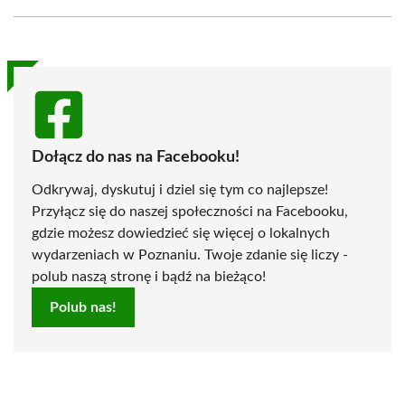
Facebook
X
Pinterest
WhatsApp
LinkedIn
Email
(Twitter)
Dołącz do nas na Facebooku!
Odkrywaj, dyskutuj i dziel się tym co najlepsze!
Przyłącz się do naszej społeczności na Facebooku,
gdzie możesz dowiedzieć się więcej o lokalnych
wydarzeniach w Poznaniu. Twoje zdanie się liczy -
polub naszą stronę i bądź na bieżąco!
Polub nas!