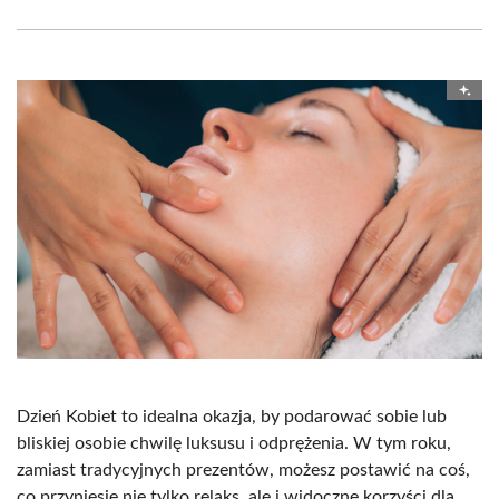
Facebook
X
Pinterest
WhatsApp
LinkedIn
Email
(Twitter)
Dzień Kobiet to idealna okazja, by podarować sobie lub
bliskiej osobie chwilę luksusu i odprężenia. W tym roku,
zamiast tradycyjnych prezentów, możesz postawić na coś,
co przyniesie nie tylko relaks, ale i widoczne korzyści dla