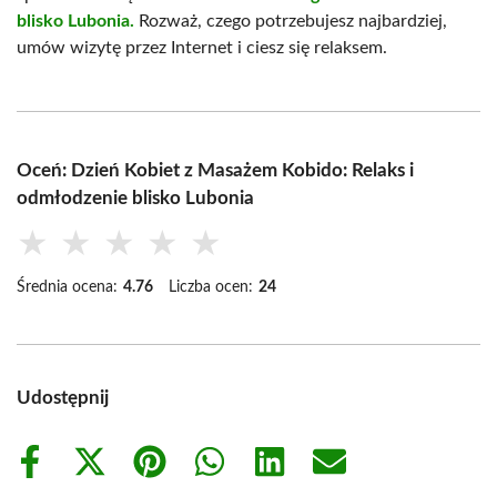
blisko Lubonia.
Rozważ, czego potrzebujesz najbardziej,
umów wizytę przez Internet i ciesz się relaksem.
Oceń: Dzień Kobiet z Masażem Kobido: Relaks i
odmłodzenie blisko Lubonia
★
★
★
★
★
Średnia ocena:
4.76
Liczba ocen:
24
Udostępnij
Share
Share
Share
Share
Share
Share
on
on
on
on
on
on