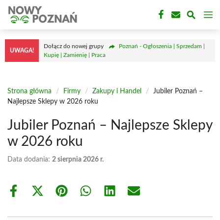
Przejdź
M
do
treści
Dołącz do nowej grupy
Poznań - Ogłoszenia | Sprzedam |
UWAGA!
Kupię | Zamienię | Praca
Strona główna
/
Firmy
/
Zakupy i Handel
/
Jubiler Poznań –
Najlepsze Sklepy w 2026 roku
Jubiler Poznań – Najlepsze Sklepy
w 2026 roku
Data dodania:
2 sierpnia 2026 r.
Share
Share
Share
Share
Share
Share
on
on
on
on
on
on
Facebook
X
Pinterest
WhatsApp
LinkedIn
Email
(Twitter)