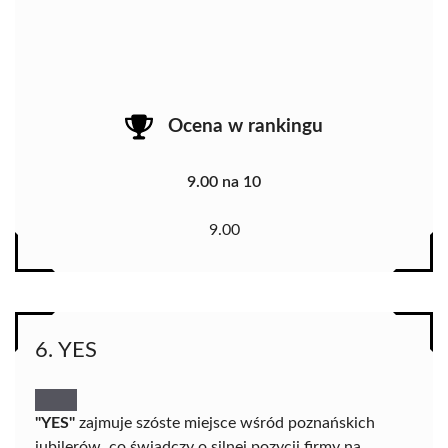
Ocena w rankingu
9.00 na 10
9.00
6. YES
"YES"
zajmuje szóste miejsce wśród poznańskich
jubilerów, co świadczy o silnej pozycji firmy na