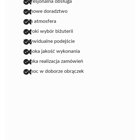
profesjonalna obsługa
fachowe doradztwo
miła atmosfera
szeroki wybór biżuterii
indywidualne podejście
wysoka jakość wykonania
szybka realizacja zamówień
pomoc w doborze obrączek