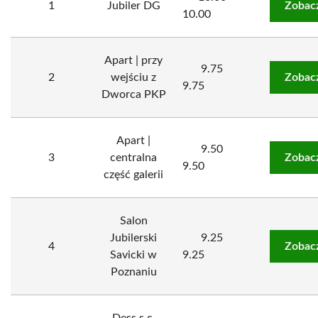
1
Jubiler DG
Zobac
10.00
Apart | przy
9.75
2
wejściu z
Zobac
9.75
Dworca PKP
Apart |
9.50
3
centralna
Zobac
9.50
część galerii
Salon
Jubilerski
9.25
4
Zobac
Savicki w
9.25
Poznaniu