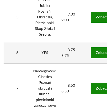
Dess s.c.
Jubiler
Poznań,
9.00
5
Obrączki,
Zobac
9.00
Pierścionki,
Skup Złota i
Srebra.
8.75
6
YES
Zobac
8.75
Nieweglowski
Classica
Poznań
8.50
7
obrączki
Zobac
8.50
ślubne i
pierścionki
zaręczynowe