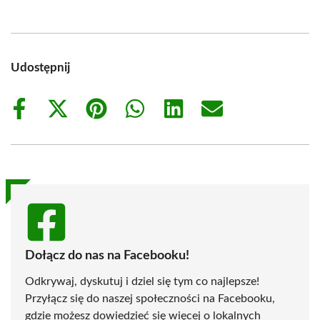
Udostępnij
Share
Share
Share
Share
Share
Share
on
on
on
on
on
on
Facebook
X
Pinterest
WhatsApp
LinkedIn
Email
(Twitter)
Dołącz do nas na Facebooku!
Odkrywaj, dyskutuj i dziel się tym co najlepsze!
Przyłącz się do naszej społeczności na Facebooku,
gdzie możesz dowiedzieć się więcej o lokalnych