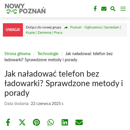
Przejdź
M
do
treści
Dołącz do nowej grupy
Poznań - Ogłoszenia | Sprzedam |
UWAGA!
Kupię | Zamienię | Praca
Strona główna
/
Technologie
/
Jak naładować telefon bez
ładowarki? Sprawdzone metody i porady
Jak naładować telefon bez
ładowarki? Sprawdzone metody i
porady
Data dodania:
22 czerwca 2025 r.
Share
Share
Share
Share
Share
Share
on
on
on
on
on
on