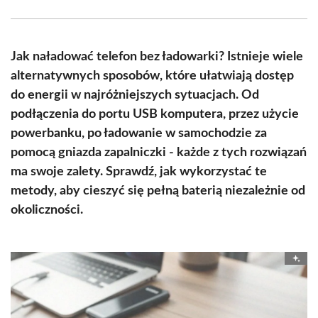
Facebook
X
Pinterest
WhatsApp
LinkedIn
Email
(Twitter)
Jak naładować telefon bez ładowarki? Istnieje wiele
alternatywnych sposobów, które ułatwiają dostęp
do energii w najróżniejszych sytuacjach. Od
podłączenia do portu USB komputera, przez użycie
powerbanku, po ładowanie w samochodzie za
pomocą gniazda zapalniczki - każde z tych rozwiązań
ma swoje zalety. Sprawdź, jak wykorzystać te
metody, aby cieszyć się pełną baterią niezależnie od
okoliczności.