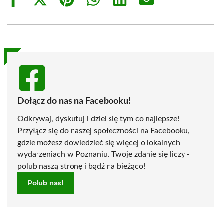
Share
Share
Share
Share
Share
Share
on
on
on
on
on
on
Facebook
X
Pinterest
WhatsApp
LinkedIn
Email
(Twitter)
Dołącz do nas na Facebooku!
Odkrywaj, dyskutuj i dziel się tym co najlepsze!
Przyłącz się do naszej społeczności na Facebooku,
gdzie możesz dowiedzieć się więcej o lokalnych
wydarzeniach w Poznaniu. Twoje zdanie się liczy -
polub naszą stronę i bądź na bieżąco!
Polub nas!