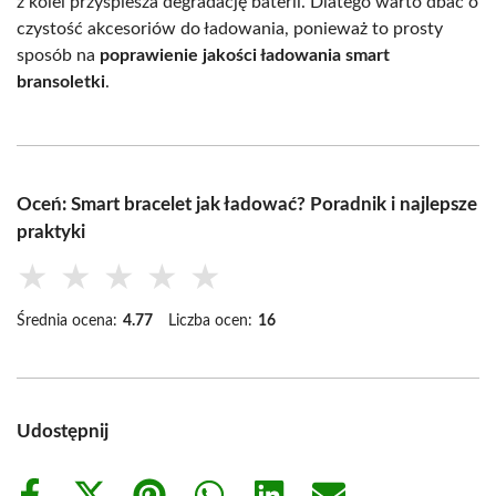
z kolei przyspiesza degradację baterii. Dlatego warto dbać o
czystość akcesoriów do ładowania, ponieważ to prosty
sposób na
poprawienie jakości ładowania smart
bransoletki
.
Oceń: Smart bracelet jak ładować? Poradnik i najlepsze
praktyki
★
★
★
★
★
Średnia ocena:
4.77
Liczba ocen:
16
Udostępnij