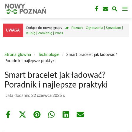
Przejdź
M
do
treści
Dołącz do nowej grupy
Poznań - Ogłoszenia | Sprzedam |
UWAGA!
Kupię | Zamienię | Praca
Strona główna
/
Technologie
/
Smart bracelet jak ładować?
Poradnik i najlepsze praktyki
Smart bracelet jak ładować?
Poradnik i najlepsze praktyki
Data dodania:
22 czerwca 2025 r.
Share
Share
Share
Share
Share
Share
on
on
on
on
on
on
Facebook
X
Pinterest
WhatsApp
LinkedIn
Email
(Twitter)