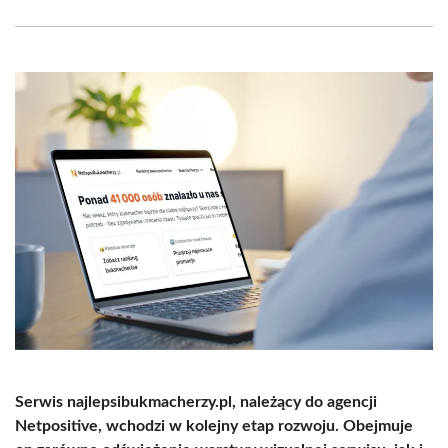
Facebook
X
Pinterest
WhatsApp
LinkedIn
Email
(Twitter)
Serwis najlepsibukmacherzy.pl, należący do agencji
Netpositive, wchodzi w kolejny etap rozwoju. Obejmuje