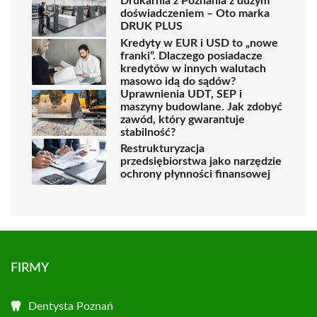
Drukarnia z Poznania z dużym
doświadczeniem – Oto marka
DRUK PLUS
Kredyty w EUR i USD to „nowe
franki”. Dlaczego posiadacze
kredytów w innych walutach
masowo idą do sądów?
Uprawnienia UDT, SEP i
maszyny budowlane. Jak zdobyć
zawód, który gwarantuje
stabilność?
Restrukturyzacja
przedsiębiorstwa jako narzędzie
ochrony płynności finansowej
FIRMY
Dentysta Poznań