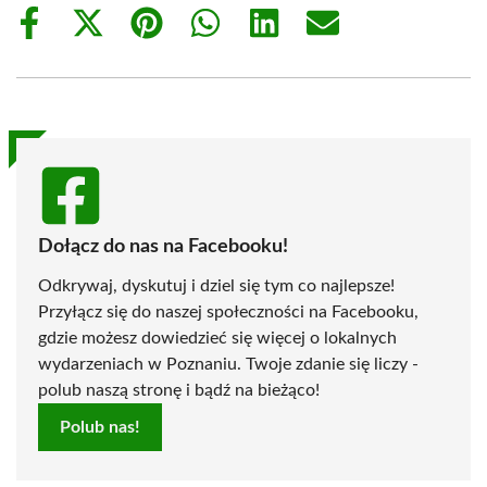
Share
Share
Share
Share
Share
Share
on
on
on
on
on
on
Facebook
X
Pinterest
WhatsApp
LinkedIn
Email
(Twitter)
Dołącz do nas na Facebooku!
Odkrywaj, dyskutuj i dziel się tym co najlepsze!
Przyłącz się do naszej społeczności na Facebooku,
gdzie możesz dowiedzieć się więcej o lokalnych
wydarzeniach w Poznaniu. Twoje zdanie się liczy -
polub naszą stronę i bądź na bieżąco!
Polub nas!