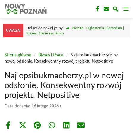
Przejdź
M
do
treści
Dołącz do nowej grupy
Poznań - Ogłoszenia | Sprzedam |
UWAGA!
Kupię | Zamienię | Praca
Strona główna
/
Biznes i Praca
/
Najlepsibukmacherzy.pl w
nowej odsłonie. Konsekwentny rozwój projektu Netpositive
Najlepsibukmacherzy.pl w nowej
odsłonie. Konsekwentny rozwój
projektu Netpositive
Data dodania:
16 lutego 2026 r.
Share
Share
Share
Share
Share
Share
on
on
on
on
on
on