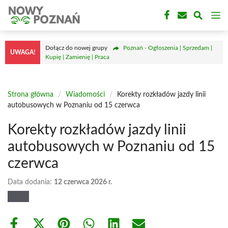
Przejdź
M
do
treści
Dołącz do nowej grupy
Poznań - Ogłoszenia | Sprzedam |
UWAGA!
Kupię | Zamienię | Praca
Strona główna
/
Wiadomości
/
Korekty rozkładów jazdy linii
autobusowych w Poznaniu od 15 czerwca
Korekty rozkładów jazdy linii
autobusowych w Poznaniu od 15
czerwca
Data dodania:
12 czerwca 2026 r.
Share
Share
Share
Share
Share
Share