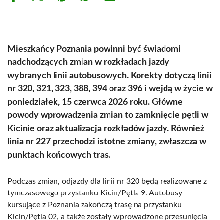
on
on
on
on
on
on
Facebook
X
Pinterest
WhatsApp
LinkedIn
Email
(Twitter)
Mieszkańcy Poznania powinni być świadomi
nadchodzących zmian w rozkładach jazdy
wybranych linii autobusowych. Korekty dotyczą linii
nr 320, 321, 323, 388, 394 oraz 396 i wejdą w życie w
poniedziałek, 15 czerwca 2026 roku. Główne
powody wprowadzenia zmian to zamknięcie pętli w
Kicinie oraz aktualizacja rozkładów jazdy. Również
linia nr 227 przechodzi istotne zmiany, zwłaszcza w
punktach końcowych tras.
Podczas zmian, odjazdy dla linii nr 320 będą realizowane z
tymczasowego przystanku Kicin/Pętla 9. Autobusy
kursujące z Poznania zakończą trasę na przystanku
Kicin/Pętla 02, a także zostały wprowadzone przesunięcia