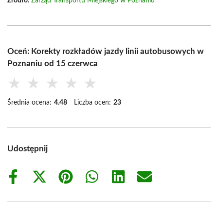
Źródło:
Zarząd Transportu Miejskiego w Poznaniu
Oceń: Korekty rozkładów jazdy linii autobusowych w
Poznaniu od 15 czerwca
★
★
★
★
★
Średnia ocena:
4.48
Liczba ocen:
23
Udostępnij
Share
Share
Share
Share
Share
Share
on
on
on
on
on
on
Facebook
X
Pinterest
WhatsApp
LinkedIn
Email
(Twitter)