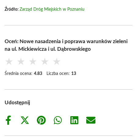
Źródło:
Zarząd Dróg Miejskich w Poznaniu
Oceń: Nowe nasadzenia i poprawa warunków zieleni
na ul. Mickiewicza i ul. Dąbrowskiego
★
★
★
★
★
Średnia ocena:
4.83
Liczba ocen:
13
Udostępnij
Share
Share
Share
Share
Share
Share
on
on
on
on
on
on
Facebook
X
Pinterest
WhatsApp
LinkedIn
Email
(Twitter)