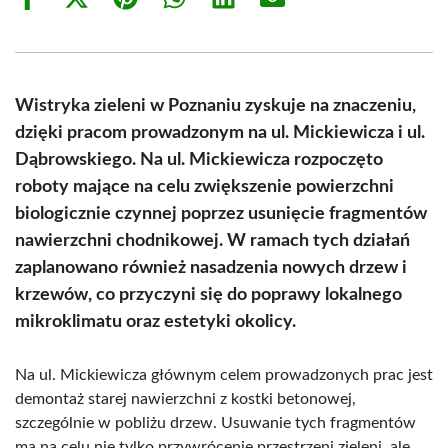
Share
Share
Share
Share
Share
Share
on
on
on
on
on
on
Facebook
X
Pinterest
WhatsApp
LinkedIn
Email
(Twitter)
Wistryka zieleni w Poznaniu zyskuje na znaczeniu,
dzięki pracom prowadzonym na ul. Mickiewicza i ul.
Dąbrowskiego. Na ul. Mickiewicza rozpoczęto
roboty mające na celu zwiększenie powierzchni
biologicznie czynnej poprzez usunięcie fragmentów
nawierzchni chodnikowej. W ramach tych działań
zaplanowano również nasadzenia nowych drzew i
krzewów, co przyczyni się do poprawy lokalnego
mikroklimatu oraz estetyki okolicy.
Na ul. Mickiewicza głównym celem prowadzonych prac jest
demontaż starej nawierzchni z kostki betonowej,
szczególnie w pobliżu drzew. Usuwanie tych fragmentów
ma na celu nie tylko przywrócenie przestrzeni zieleni, ale