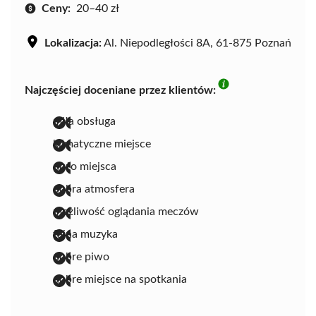
Ceny:
20–40 zł
Lokalizacja:
Al. Niepodległości 8A, 61-875 Poznań
Najczęściej doceniane przez klientów:
miła obsługa
klimatyczne miejsce
dużo miejsca
dobra atmosfera
możliwość oglądania meczów
fajna muzyka
dobre piwo
dobre miejsce na spotkania