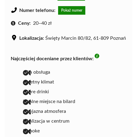
Numer telefonu:
Pokaż numer
Ceny:
20–40 zł
Lokalizacja:
Święty Marcin 80/82, 61-809 Poznań
Najczęściej doceniane przez klientów:
miła obsługa
świetny klimat
dobre drinki
idealne miejsce na bilard
przyjazna atmosfera
lokalizacja w centrum
karaoke