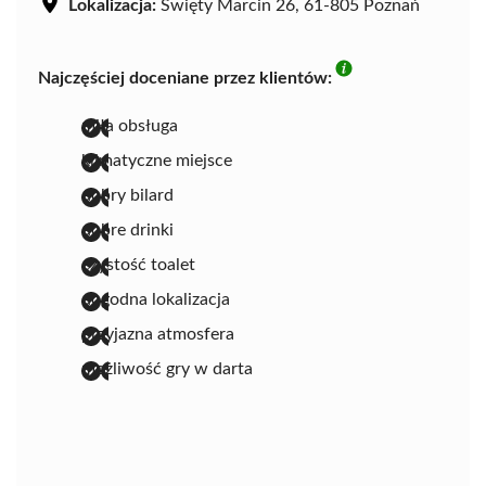
Lokalizacja:
Święty Marcin 26, 61-805 Poznań
Najczęściej doceniane przez klientów:
miła obsługa
klimatyczne miejsce
dobry bilard
dobre drinki
czystość toalet
dogodna lokalizacja
przyjazna atmosfera
możliwość gry w darta