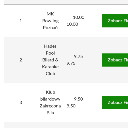
MK
10.00
1
Bowling
Zobacz F
10.00
Poznań
Hades
Pool
9.75
2
Bilard &
Zobacz F
9.75
Karaoke
Club
Klub
bilardowy
9.50
3
Zobacz F
Zakręcona
9.50
Bila