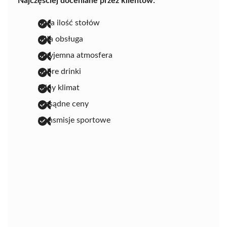
Najczęściej doceniane przez klientów:
duża ilość stołów
miła obsługa
przyjemna atmosfera
dobre drinki
fajny klimat
rozsądne ceny
transmisje sportowe