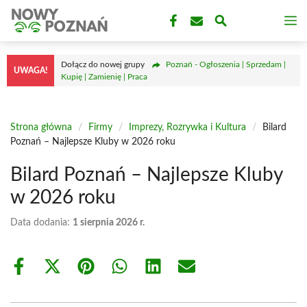
Przejdź
M
do
treści
Dołącz do nowej grupy
Poznań - Ogłoszenia | Sprzedam |
UWAGA!
Kupię | Zamienię | Praca
Strona główna
/
Firmy
/
Imprezy, Rozrywka i Kultura
/
Bilard
Poznań – Najlepsze Kluby w 2026 roku
Bilard Poznań – Najlepsze Kluby
w 2026 roku
Data dodania:
1 sierpnia 2026 r.
Share
Share
Share
Share
Share
Share
on
on
on
on
on
on
Facebook
X
Pinterest
WhatsApp
LinkedIn
Email
(Twitter)