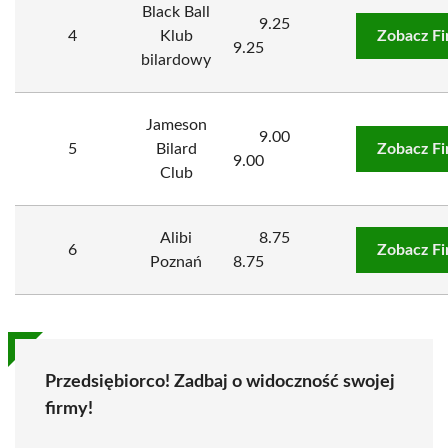
Black Ball
9.25
4
Klub
Zobacz F
9.25
bilardowy
Jameson
9.00
5
Bilard
Zobacz F
9.00
Club
Alibi
8.75
6
Zobacz F
Poznań
8.75
Przedsiębiorco! Zadbaj o widoczność swojej
firmy!