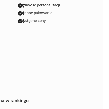
możliwość personalizacji
staranne pakowanie
przystępne ceny
na w rankingu