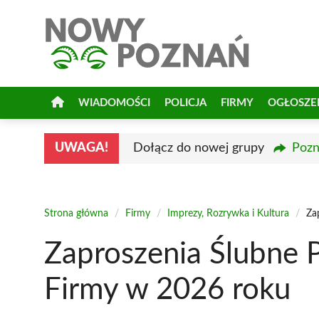
Przejdź
do
treści
WIADOMOŚCI
POLICJA
FIRMY
OGŁOSZE
UWAGA!
Dołącz do nowej grupy
Pozn
Strona główna
/
Firmy
/
Imprezy, Rozrywka i Kultura
/
Za
Zaproszenia Ślubne 
Firmy w 2026 roku