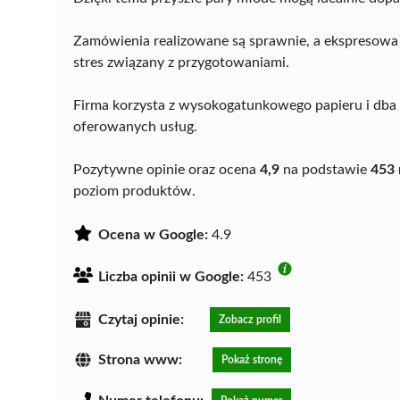
Zamówienia realizowane są sprawnie, a ekspresowa w
stres związany z przygotowaniami.
Firma korzysta z wysokogatunkowego papieru i dba o
oferowanych usług.
Pozytywne opinie oraz ocena
4,9
na podstawie
453 
poziom produktów.
Ocena w Google:
4.9
Liczba opinii w Google:
453
Czytaj opinie:
Zobacz profil
Strona www:
Pokaż stronę