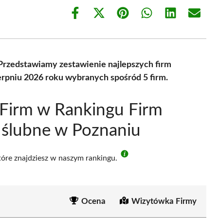
Share
Share
Share
Share
Share
Share
on
on
on
on
on
on
Facebook
X
Pinterest
WhatsApp
LinkedIn
Email
(Twitter)
Przedstawiamy zestawienie najlepszych firm
erpniu 2026 roku wybranych spośród 5 firm.
Firm w Rankingu Firm
 ślubne w Poznaniu
które znajdziesz w naszym rankingu.
Ocena
Wizytówka Firmy