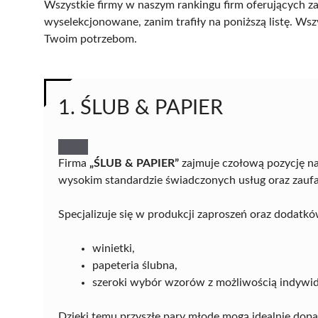
Wszystkie firmy w naszym rankingu firm oferujących za
wyselekcjonowane, zanim trafiły na poniższą listę. Wsz
Twoim potrzebom.
1. ŚLUB & PAPIER
Firma
„ŚLUB & PAPIER”
zajmuje czołową pozycję na
wysokim standardzie świadczonych usług oraz zaufa
Specjalizuje się w produkcji zaproszeń oraz dodatków
winietki,
papeteria ślubna,
szeroki wybór wzorów z możliwością indywidu
Dzięki temu przyszłe pary młode mogą idealnie dop