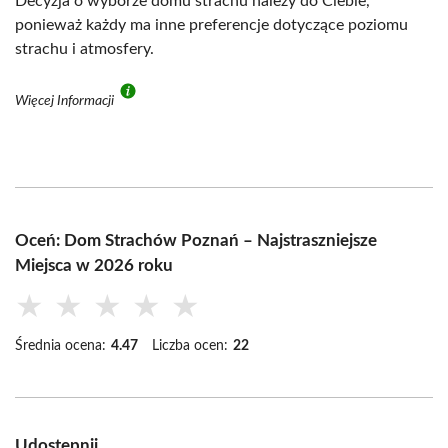
Decyzja o wyborze domu strachu należy do Ciebie,
ponieważ każdy ma inne preferencje dotyczące poziomu
strachu i atmosfery.
Więcej Informacji
Oceń: Dom Strachów Poznań – Najstraszniejsze
Miejsca w 2026 roku
★
★
★
★
★
Średnia ocena:
4.47
Liczba ocen:
22
Udostępnij