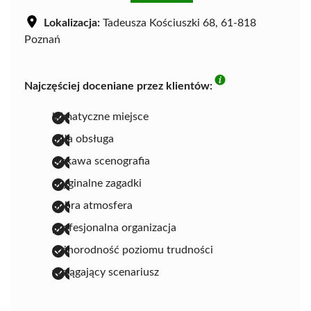
Lokalizacja:
Tadeusza Kościuszki 68, 61-818
Poznań
Najczęściej doceniane przez klientów:
klimatyczne miejsce
miła obsługa
ciekawa scenografia
oryginalne zagadki
dobra atmosfera
profesjonalna organizacja
różnorodność poziomu trudności
wciągający scenariusz