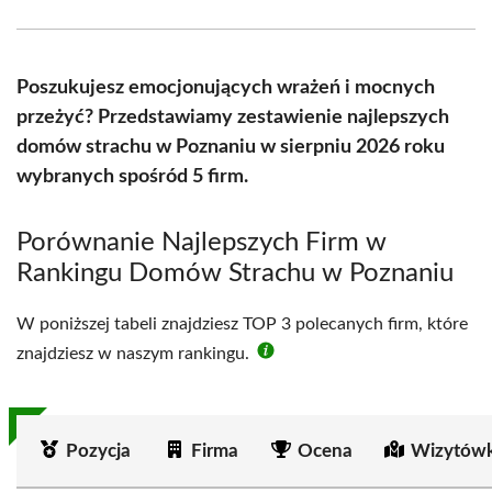
Facebook
X
Pinterest
WhatsApp
LinkedIn
Email
(Twitter)
Poszukujesz emocjonujących wrażeń i mocnych
przeżyć? Przedstawiamy zestawienie najlepszych
domów strachu w Poznaniu w sierpniu 2026 roku
wybranych spośród 5 firm.
Porównanie Najlepszych Firm w
Rankingu Domów Strachu w Poznaniu
W poniższej tabeli znajdziesz TOP 3 polecanych firm, które
znajdziesz w naszym rankingu.
Pozycja
Firma
Ocena
Wizytówk