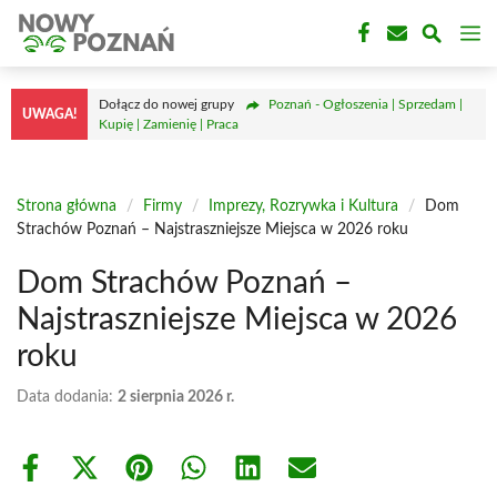
Przejdź
M
do
treści
Dołącz do nowej grupy
Poznań - Ogłoszenia | Sprzedam |
UWAGA!
Kupię | Zamienię | Praca
Strona główna
/
Firmy
/
Imprezy, Rozrywka i Kultura
/
Dom
Strachów Poznań – Najstraszniejsze Miejsca w 2026 roku
Dom Strachów Poznań –
Najstraszniejsze Miejsca w 2026
roku
Data dodania:
2 sierpnia 2026 r.
Share
Share
Share
Share
Share
Share
on
on
on
on
on
on