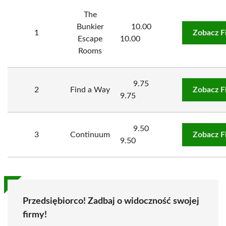
The
Bunkier
10.00
1
Zobacz F
Escape
10.00
Rooms
9.75
2
Find a Way
Zobacz F
9.75
9.50
3
Continuum
Zobacz F
9.50
Przedsiębiorco! Zadbaj o widoczność swojej
firmy!