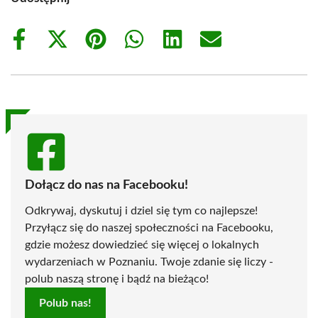
Share
Share
Share
Share
Share
Share
on
on
on
on
on
on
Facebook
X
Pinterest
WhatsApp
LinkedIn
Email
(Twitter)
Dołącz do nas na Facebooku!
Odkrywaj, dyskutuj i dziel się tym co najlepsze!
Przyłącz się do naszej społeczności na Facebooku,
gdzie możesz dowiedzieć się więcej o lokalnych
wydarzeniach w Poznaniu. Twoje zdanie się liczy -
polub naszą stronę i bądź na bieżąco!
Polub nas!