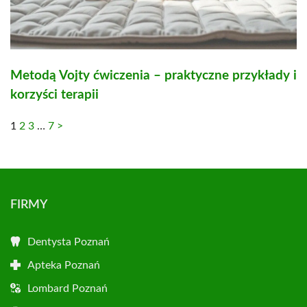
Metodą Vojty ćwiczenia – praktyczne przykłady i
korzyści terapii
1
2
3
…
7
>
FIRMY
Dentysta Poznań
Apteka Poznań
Lombard Poznań