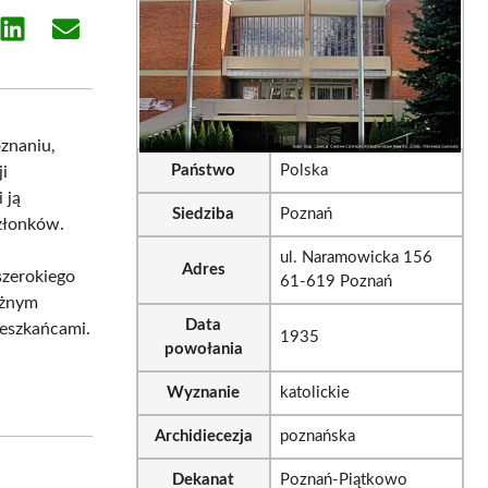
e
Share
Share
on
on
sApp
LinkedIn
Email
znaniu,
Państwo
Polska
ji
i ją
Siedziba
Poznań
członków.
ul. Naramowicka 156
Adres
szerokiego
61-619 Poznań
ważnym
Data
ieszkańcami.
1935
powołania
Wyznanie
katolickie
Archidiecezja
poznańska
Dekanat
Poznań-Piątkowo