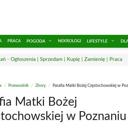
A
PRACA
POGODA
NEKROLOGI
LIFESTYLE
DL
ań - Ogłoszenia | Sprzedam | Kupię | Zamienię | Praca
a
/
Przewodnik
/
Zbory
/
Parafia Matki Bożej Częstochowskiej w Po
fia Matki Bożej
tochowskiej w Poznaniu