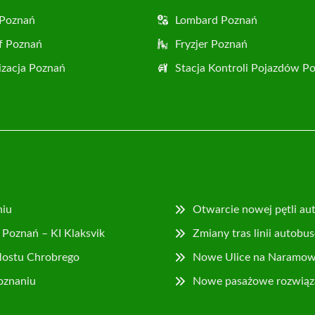
 Poznań
Lombard Poznań
f Poznań
Fryzjer Poznań
zacja Poznań
Stacja Kontroli Pojazdów P
niu
Otwarcie nowej pętli au
Poznań – KI Klaksvik
Zmiany tras linii autob
Mostu Chrobrego
Nowe Ulice na Naramowi
Poznaniu
Nowe pasażowe rozwiązan