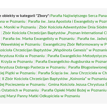
e obiekty w kategorii "Zbory":
Parafia Najświętszego Serca Pana 
iana w Poznaniu
|
Parafia św. Jana Apostoła i Ewangelisty w Poz
św. Moniki w Poznaniu
|
Zbór Kościoła Adwentystów Dnia Siód
u
|
Zbór Kościoła Chrześcijan Baptystów „Poznan International 
u
|
Parafia św. Marka Ewangelisty w Poznaniu
|
Parafia św. Jadwi
 Wawelskiej w Poznaniu
|
Ewangeliczny Zbór Reformowany w P
Kościoła Chrześcijan Baptystów „Wspólnota Genesis” w Poznani
Chrystusa Króla w Poznaniu
|
Parafia Ewangelicko-Metodystyczn
 Krzyża w Poznaniu
|
Parafia Ewangelicko-Augsburska w Pozna
Chrystusa Dobrego Pasterza w Poznaniu
|
Parafia Błogosławionej
iej Piątki w Poznaniu
|
Parafia Ścięcia św. Jana Chrzciciela w Ch
|
II Zbór Kościoła Chrześcijan Baptystów „Koinonia” w Poznani
żej Pocieszenia w Poznaniu
|
Gmina Kościoła Jezusa Chrystusa 
 Ostatnich w Poznaniu
|
Parafia Opieki Matki Bożej w Poznaniu
szej Maryi Panny Matki Odkupiciela w Poznaniu