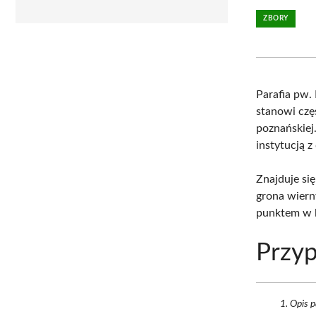
ZBORY
Parafia pw.
stanowi częś
poznańskiej
instytucją z
Znajduje się
grona wierny
punktem w l
Przyp
Opis p