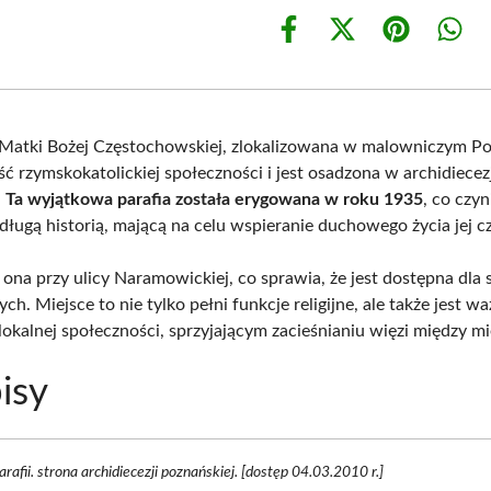
Share
Share
Share
Shar
on
on
on
on
Facebook
X
Pinterest
What
(Twitter)
 Matki Bożej Częstochowskiej, zlokalizowana w malowniczym Po
ć rzymskokatolickiej społeczności i jest osadzona w archidiecez
.
Ta wyjątkowa parafia została erygowana w roku 1935
, co czyn
 długą historią, mającą na celu wspieranie duchowego życia jej 
 ona przy ulicy Naramowickiej, co sprawia, że jest dostępna dla 
ch. Miejsce to nie tylko pełni funkcje religijne, ale także jest 
okalnej społeczności, sprzyjającym zacieśnianiu więzi między m
isy
arafii. strona archidiecezji poznańskiej. [dostęp 04.03.2010 r.]