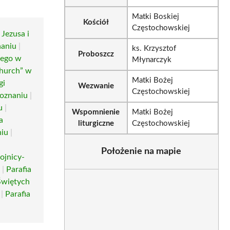
Matki Boskiej
Kościół
Częstochowskiej
Jezusa i
naniu
|
ks. Krzysztof
Proboszcz
mego w
Młynarczyk
Church” w
Matki Bożej
gi
Wezwanie
Częstochowskiej
oznaniu
|
u
|
Wspomnienie
Matki Bożej
a
liturgiczne
Częstochowskiej
niu
|
Położenie na mapie
ojnicy-
u
|
Parafia
Świętych
|
Parafia