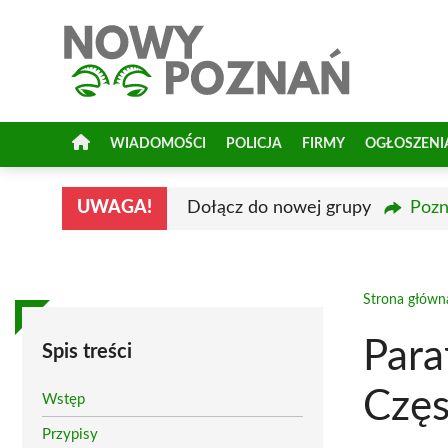
Przejdź
do
treści
WIADOMOŚCI
POLICJA
FIRMY
OGŁOSZENI
UWAGA!
Dołącz do nowej grupy
Pozn
Strona główn
Para
Spis treści
Częs
Wstęp
Przypisy