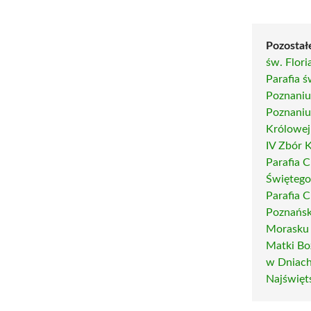
Pozostał
św. Flor
Parafia 
Poznani
Poznani
Królowej
IV Zbór 
Parafia 
Świętego
Parafia 
Poznańsk
Morasku
Matki Bo
w Dniach
Najświęt