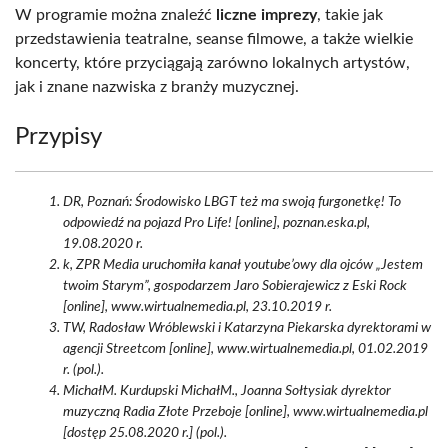
W programie można znaleźć
liczne imprezy
, takie jak
przedstawienia teatralne, seanse filmowe, a także wielkie
koncerty, które przyciągają zarówno lokalnych artystów,
jak i znane nazwiska z branży muzycznej.
Przypisy
DR, Poznań: Środowisko LBGT też ma swoją furgonetkę! To
odpowiedź na pojazd Pro Life! [online], poznan.eska.pl,
19.08.2020 r.
k, ZPR Media uruchomiła kanał youtube’owy dla ojców „Jestem
twoim Starym”, gospodarzem Jaro Sobierajewicz z Eski Rock
[online], www.wirtualnemedia.pl, 23.10.2019 r.
TW, Radosław Wróblewski i Katarzyna Piekarska dyrektorami w
agencji Streetcom [online], www.wirtualnemedia.pl, 01.02.2019
r. (pol.).
MichałM. Kurdupski MichałM., Joanna Sołtysiak dyrektor
muzyczną Radia Złote Przeboje [online], www.wirtualnemedia.pl
[dostęp 25.08.2020 r.] (pol.).