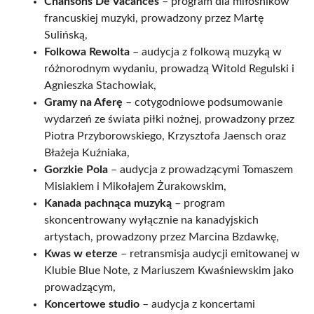
Chansons De Vacances
– program dla miłośników
francuskiej muzyki, prowadzony przez Martę
Sulińską,
Folkowa Rewolta
– audycja z folkową muzyką w
różnorodnym wydaniu, prowadzą Witold Regulski i
Agnieszka Stachowiak,
Gramy na Aferę
– cotygodniowe podsumowanie
wydarzeń ze świata piłki nożnej, prowadzony przez
Piotra Przyborowskiego, Krzysztofa Jaensch oraz
Błażeja Kuźniaka,
Gorzkie Pola
– audycja z prowadzącymi Tomaszem
Misiakiem i Mikołajem Żurakowskim,
Kanada pachnąca muzyką
– program
skoncentrowany wyłącznie na kanadyjskich
artystach, prowadzony przez Marcina Bzdawkę,
Kwas w eterze
– retransmisja audycji emitowanej w
Klubie Blue Note, z Mariuszem Kwaśniewskim jako
prowadzącym,
Koncertowe studio
– audycja z koncertami