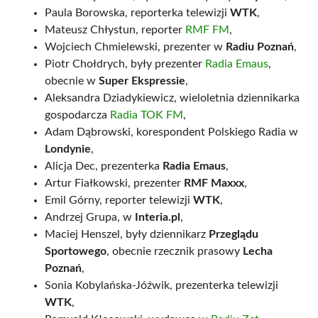
Paula Borowska, reporterka telewizji
WTK
,
Mateusz Chłystun, reporter
RMF FM
,
Wojciech Chmielewski, prezenter w
Radiu Poznań
,
Piotr Chołdrych, były prezenter
Radia Emaus
,
obecnie w
Super Ekspressie
,
Aleksandra Dziadykiewicz, wieloletnia dziennikarka
gospodarcza
Radia TOK FM
,
Adam Dąbrowski, korespondent Polskiego Radia w
Londynie
,
Alicja Dec, prezenterka
Radia Emaus
,
Artur Fiałkowski, prezenter
RMF Maxxx
,
Emil Górny, reporter telewizji
WTK
,
Andrzej Grupa, w
Interia.pl
,
Maciej Henszel, były dziennikarz
Przeglądu
Sportowego
, obecnie rzecznik prasowy
Lecha
Poznań
,
Sonia Kobylańska-Jóźwik, prezenterka telewizji
WTK
,