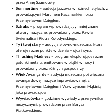
przez Annę Szamotułę,
Summertime
– audycja jazzowa w różnych stylach, z
prowadzącymi Marcinem Kaczmarkiem oraz
Przemysławem Dzięglem,
Sztruks
– program wprowadzający mniej znane
utwory muzyczne, prowadzony przez Pawła
Swiernalisa i Piotra Kołodyńskiego,
Ty i twój stary
– audycja słowno-muzyczna, która
oferuje różne punkty widzenia – ojca i syna,
Thrashing Madness
– program eksplorujący różne
gatunki metalu, emitowany w piątki w nocy i
prowadzony przez różnych gospodarzy,
Wiek Awangardy
– audycja muzyczna poświęcona
awangardowej muzyce improwizowanej, z
Przemysławem Dzięglem i Wawrzyncem Mąkinią
jako prowadzącymi,
Wywiadówka
– godzinne wywiady z przerywnikami
muzycznymi, prowadzone przez Borysa
Piątkowskiego.