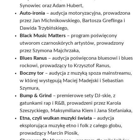
Synowiec oraz Adam Hubert,
Auto-ironia
– audycja motoryzacyjna, prowadzona
przez Jan Michnikowskiego, Bartosza Greflinga i
Dawida Trzybińskiego,
Black Music Matters
– program poświęcony
utworom czarnoskórych artystów, prowadzony
przez Szymona Majchrzaka,
Blues Ranus
– audycja poświęcona bluesowi i blues
rockowi, prowadzący to Krzysztof Ranus,
Boczny tor
– audycja z muzyką spoza mainstreamu,
w której występują Maciej Madejski i Sebastian
Szymura,
Bump & Grind
– premierowe sety DJ-skie, z
gatunkami rap i R&B, prowadzeni przez Karola
Szeszyckiego, Maksymiliana Klem i Jana Stefaniaka,
Etna, czyli wulkan muzyki świata
– audycja
eksplorująca muzykę etno i folk z całego globu,
prowadzący Marcin Piosik,