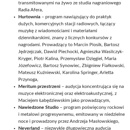
transmitowanymi na żywo ze studia nagraniowego
Radia Afera,
Hurtownia
– program nawiązujący do praktyk
dużych, komercyjnych stacji radiowych, łączący
muzykę z wiadomościami i materiałami
dziennikarskimi, znany z licznych konkursów z
nagrodami. Prowadzący to Marcin Piosik, Bartosz
Jędrzejczak, Dawid Piechocki, Agnieszka Wasilczyk-
Kryger, Piotr Kalina, Przemysław Dzięgiel, Maria
Józefowicz, Bartosz Synowiec, Zbigniew Fiałkowski,
Mateusz Kuźniewski, Karolina Springer, Arletta
Przynoga,
Meritum przestrzeni
– audycja koncentrująca się na
muzyce elektronicznej oraz elektroakustycznej, z
Maciejem Łabędziewskim jako prowadzącym,
Nawiedzone Studio
– program poświęcony rockowi
i metalowi progresywnemu, emitowany w niedzielne
noce i prowadzony przez Andrzeja Masłowskiego,
Neverland
– niezwykle długowieczna audycja