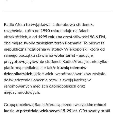
on
on
on
on
on
on
Facebook
X
Pinterest
WhatsApp
LinkedIn
Email
(Twitter)
Radio Afera to wyjątkowa, całodobowa studencka
rozgłośnia, która od
1990 roku
nadaje na falach
ultrakrótkich, a od
1995 roku
na częstotliwości
98,6 FM
,
obejmując swoim zasięgiem teren Poznania. To pierwsza
niepubliczna rozgłośnia w stolicy Wielkopolski, która od
samego początku stawia na
wolontariat
- audycje
przygotowują głównie studenci. Radio Afera jest nie tylko
platformą medialną, ale także
kuźnią talentów
dziennikarskich
, gdzie wielu współpracowników zyskało
doświadczenie i obecnie rozwija swoją karierę w
renomowanych mediach ogólnopolskich oraz
międzynarodowych.
Grupą docelową Radia Afera są przede wszystkim
młodzi
ludzie w przedziale wiekowym 15-29 lat
. Oferowany profil