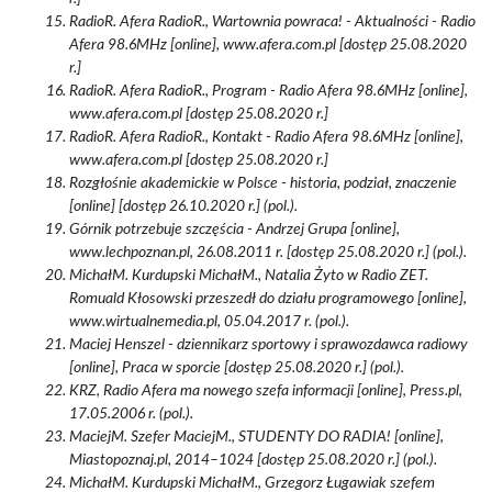
RadioR. Afera RadioR., Wartownia powraca! - Aktualności - Radio
Afera 98.6MHz [online], www.afera.com.pl [dostęp 25.08.2020
r.]
RadioR. Afera RadioR., Program - Radio Afera 98.6MHz [online],
www.afera.com.pl [dostęp 25.08.2020 r.]
RadioR. Afera RadioR., Kontakt - Radio Afera 98.6MHz [online],
www.afera.com.pl [dostęp 25.08.2020 r.]
Rozgłośnie akademickie w Polsce - historia, podział, znaczenie
[online] [dostęp 26.10.2020 r.] (pol.).
Górnik potrzebuje szczęścia - Andrzej Grupa [online],
www.lechpoznan.pl, 26.08.2011 r. [dostęp 25.08.2020 r.] (pol.).
MichałM. Kurdupski MichałM., Natalia Żyto w Radio ZET.
Romuald Kłosowski przeszedł do działu programowego [online],
www.wirtualnemedia.pl, 05.04.2017 r. (pol.).
Maciej Henszel - dziennikarz sportowy i sprawozdawca radiowy
[online], Praca w sporcie [dostęp 25.08.2020 r.] (pol.).
KRZ, Radio Afera ma nowego szefa informacji [online], Press.pl,
17.05.2006 r. (pol.).
MaciejM. Szefer MaciejM., STUDENTY DO RADIA! [online],
Miastopoznaj.pl, 2014–1024 [dostęp 25.08.2020 r.] (pol.).
MichałM. Kurdupski MichałM., Grzegorz Ługawiak szefem