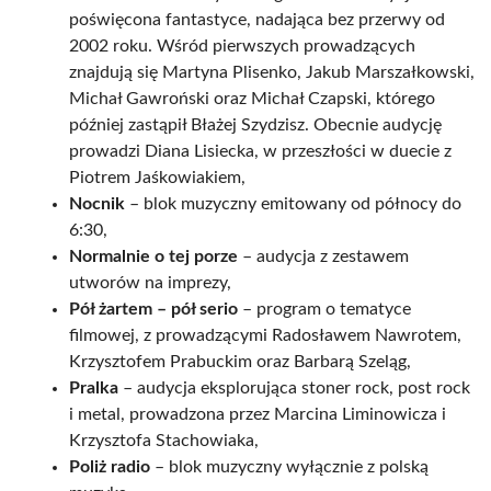
poświęcona fantastyce, nadająca bez przerwy od
2002 roku. Wśród pierwszych prowadzących
znajdują się Martyna Plisenko, Jakub Marszałkowski,
Michał Gawroński oraz Michał Czapski, którego
później zastąpił Błażej Szydzisz. Obecnie audycję
prowadzi Diana Lisiecka, w przeszłości w duecie z
Piotrem Jaśkowiakiem,
Nocnik
– blok muzyczny emitowany od północy do
6:30,
Normalnie o tej porze
– audycja z zestawem
utworów na imprezy,
Pół żartem – pół serio
– program o tematyce
filmowej, z prowadzącymi Radosławem Nawrotem,
Krzysztofem Prabuckim oraz Barbarą Szeląg,
Pralka
– audycja eksplorująca stoner rock, post rock
i metal, prowadzona przez Marcina Liminowicza i
Krzysztofa Stachowiaka,
Poliż radio
– blok muzyczny wyłącznie z polską