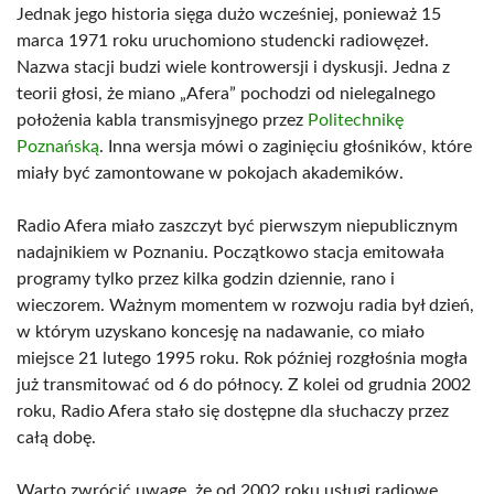
Jednak jego historia sięga dużo wcześniej, ponieważ 15
marca 1971 roku uruchomiono studencki radiowęzeł.
Nazwa stacji budzi wiele kontrowersji i dyskusji. Jedna z
teorii głosi, że miano „Afera” pochodzi od nielegalnego
położenia kabla transmisyjnego przez
Politechnikę
Poznańską
. Inna wersja mówi o zaginięciu głośników, które
miały być zamontowane w pokojach akademików.
Radio Afera miało zaszczyt być pierwszym niepublicznym
nadajnikiem w Poznaniu. Początkowo stacja emitowała
programy tylko przez kilka godzin dziennie, rano i
wieczorem. Ważnym momentem w rozwoju radia był dzień,
w którym uzyskano koncesję na nadawanie, co miało
miejsce 21 lutego 1995 roku. Rok później rozgłośnia mogła
już transmitować od 6 do północy. Z kolei od grudnia 2002
roku, Radio Afera stało się dostępne dla słuchaczy przez
całą dobę.
Warto zwrócić uwagę, że od 2002 roku usługi radiowe