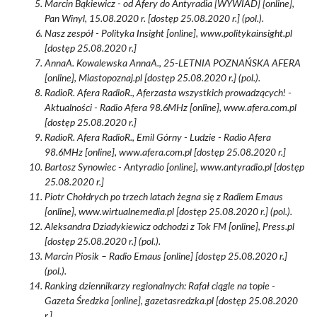
Marcin Bąkiewicz - od Afery do Antyradia [WYWIAD] [online],
Pan Winyl, 15.08.2020 r. [dostęp 25.08.2020 r.] (pol.).
Nasz zespół - Polityka Insight [online], www.politykainsight.pl
[dostęp 25.08.2020 r.]
AnnaA. Kowalewska AnnaA., 25-LETNIA POZNAŃSKA AFERA
[online], Miastopoznaj.pl [dostęp 25.08.2020 r.] (pol.).
RadioR. Afera RadioR., Aferzasta wszystkich prowadzących! -
Aktualności - Radio Afera 98.6MHz [online], www.afera.com.pl
[dostęp 25.08.2020 r.]
RadioR. Afera RadioR., Emil Górny - Ludzie - Radio Afera
98.6MHz [online], www.afera.com.pl [dostęp 25.08.2020 r.]
Bartosz Synowiec - Antyradio [online], www.antyradio.pl [dostęp
25.08.2020 r.]
Piotr Chołdrych po trzech latach żegna się z Radiem Emaus
[online], www.wirtualnemedia.pl [dostęp 25.08.2020 r.] (pol.).
Aleksandra Dziadykiewicz odchodzi z Tok FM [online], Press.pl
[dostęp 25.08.2020 r.] (pol.).
Marcin Piosik – Radio Emaus [online] [dostęp 25.08.2020 r.]
(pol.).
Ranking dziennikarzy regionalnych: Rafał ciągle na topie -
Gazeta Średzka [online], gazetasredzka.pl [dostęp 25.08.2020
r.]