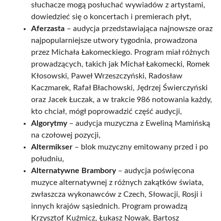
słuchacze mogą posłuchać wywiadów z artystami,
dowiedzieć się o koncertach i premierach płyt,
Aferzasta
– audycja przedstawiająca najnowsze oraz
najpopularniejsze utwory tygodnia, prowadzona
przez Michała Łakomeckiego. Program miał różnych
prowadzących, takich jak Michał Łakomecki, Romek
Kłosowski, Paweł Wrzeszczyński, Radosław
Kaczmarek, Rafał Błachowski, Jędrzej Świerczyński
oraz Jacek Łuczak, a w trakcie 986 notowania każdy,
kto chciał, mógł poprowadzić część audycji,
Algorytmy
– audycja muzyczna z Eweliną Mamińską
na czołowej pozycji,
Altermikser
– blok muzyczny emitowany przed i po
południu,
Alternatywne Brambory
– audycja poświęcona
muzyce alternatywnej z różnych zakątków świata,
zwłaszcza wykonawców z Czech, Słowacji, Rosji i
innych krajów sąsiednich. Program prowadzą
Krzysztof Kuźmicz, Łukasz Nowak, Bartosz