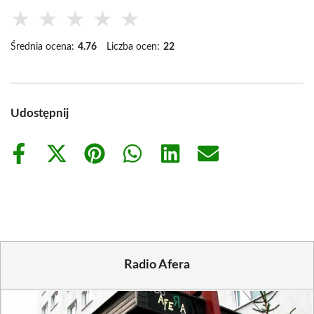
★
★
★
★
★
Średnia ocena:
4.76
Liczba ocen:
22
Udostępnij
Share
Share
Share
Share
Share
Share
on
on
on
on
on
on
Facebook
X
Pinterest
WhatsApp
LinkedIn
Email
(Twitter)
Radio Afera