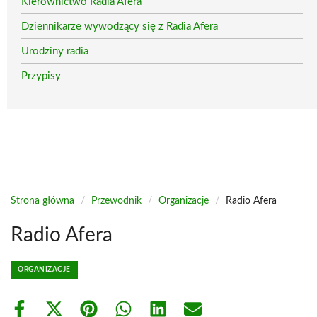
Kierownictwo Radia Afera
Dziennikarze wywodzący się z Radia Afera
Urodziny radia
Przypisy
Strona główna
/
Przewodnik
/
Organizacje
/
Radio Afera
Radio Afera
ORGANIZACJE
Share
Share
Share
Share
Share
Share