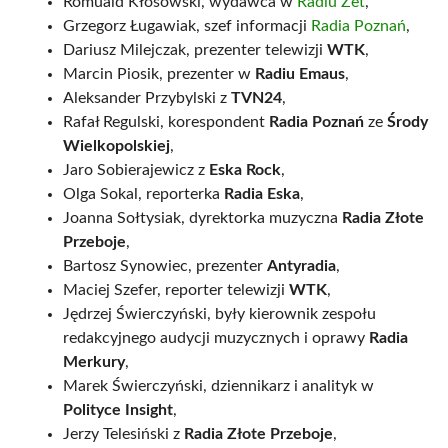
Romuald Kłosowski, wydawca w
Radiu Zet
,
Grzegorz Ługawiak, szef informacji
Radia Poznań
,
Dariusz Milejczak, prezenter telewizji
WTK
,
Marcin Piosik, prezenter w
Radiu Emaus
,
Aleksander Przybylski z
TVN24
,
Rafał Regulski, korespondent
Radia Poznań
ze
Środy
Wielkopolskiej
,
Jaro Sobierajewicz z
Eska Rock
,
Olga Sokal, reporterka
Radia Eska
,
Joanna Sołtysiak, dyrektorka muzyczna
Radia Złote
Przeboje
,
Bartosz Synowiec, prezenter
Antyradia
,
Maciej Szefer, reporter telewizji
WTK
,
Jędrzej Świerczyński, były kierownik zespołu
redakcyjnego audycji muzycznych i oprawy
Radia
Merkury
,
Marek Świerczyński, dziennikarz i analityk w
Polityce Insight
,
Jerzy Telesiński z
Radia Złote Przeboje
,