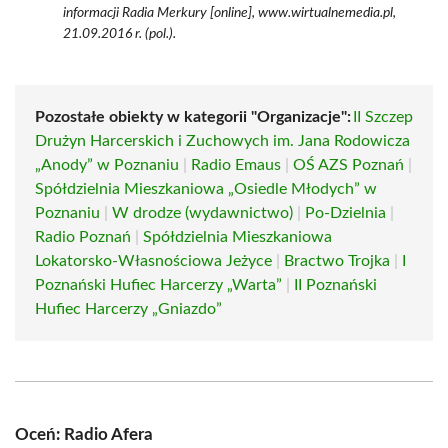
informacji Radia Merkury [online], www.wirtualnemedia.pl,
21.09.2016 r. (pol.).
Pozostałe obiekty w kategorii "Organizacje":
II Szczep
Drużyn Harcerskich i Zuchowych im. Jana Rodowicza
„Anody” w Poznaniu
|
Radio Emaus
|
OŚ AZS Poznań
|
Spółdzielnia Mieszkaniowa „Osiedle Młodych” w
Poznaniu
|
W drodze (wydawnictwo)
|
Po-Dzielnia
|
Radio Poznań
|
Spółdzielnia Mieszkaniowa
Lokatorsko-Własnościowa Jeżyce
|
Bractwo Trojka
|
I
Poznański Hufiec Harcerzy „Warta”
|
II Poznański
Hufiec Harcerzy „Gniazdo”
Oceń: Radio Afera