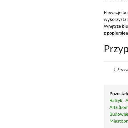
Elewacje bu
wykorzystan
Wnętrze biu
z popiersie
Przyp
Strona
Pozostał
Bałtyk
|
A
Alfa (ko
Budowlan
Miastopr