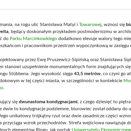
Facebook
X
Pinterest
What
(Twitter)
nania, na rogu ulic Stanisława Matyi i
Towarowej
, wznosi się
bi
elta
, będący doskonałym przykładem postmodernizmu w archite
ść do
Parku Marcinkowkiego
dodatkowo elevuje walory tego mie
eszkańcom i pracownikom przestrzeń wypoczynkową w zasięgu r
ojektowany przez Ewę Pruszewicz-Sipińską oraz Stanisława Sipi
en stanowi uzupełnienie monumentalnych form znajdujących się
Ringu Stübbena. Jego wysokość sięga
43,5 metrów
, co czyni go 
okowym w tej części miasta, w szczególności w kontekście
Mo
go
.
ujący się
dwunastoma kondygnacjami
, z czego dziesięć to pięt
 dwie to kondygnacje podziemne, biurowiec został oddany do 
 Jego unikatowy trójkątny rzut oraz dwie zasadnicze części wzno
ra przyciąga wzrok przechodniów. Strefa wejściowa nawiązuje d
nych elementów Ringu, jak portyk
Uniwersytetu Ekonomiczneg