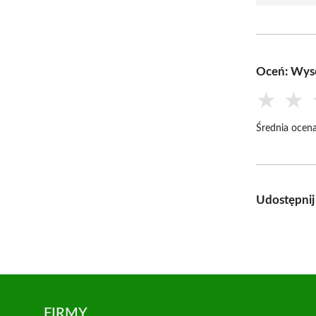
Oceń: Wys
★
★
Średnia ocena
Udostępnij
FIRMY