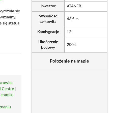
Inwestor
ATANER
yróżnia się
Wysokość
wizualny.
43,5 m
całkowita
e się
statua
Kondygnacje
12
Ukończenie
2004
budowy
Położenie na mapie
urowiec
l Centre
|
eramiki
znaniu