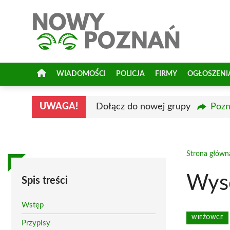
Przejdź
do
treści
WIADOMOŚCI
POLICJA
FIRMY
OGŁOSZENI
UWAGA!
Dołącz do nowej grupy
Pozn
Strona główn
Wyso
Spis treści
Wstęp
WIEŻOWCE
Przypisy