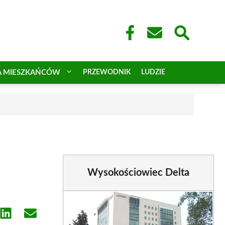
A MIESZKAŃCÓW
PRZEWODNIK
LUDZIE
Wysokościowiec Delta
e
Share
Share
on
on