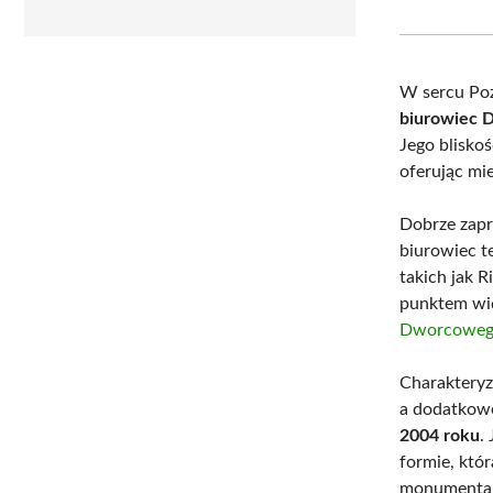
W sercu Poz
biurowiec D
Jego blisko
oferując mi
Dobrze zapr
biurowiec t
takich jak 
punktem wid
Dworcowe
Charakteryz
a dodatkowe
2004 roku
.
formie, któ
monumental