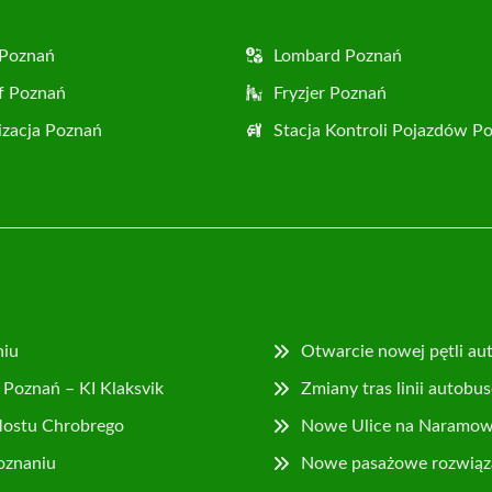
 Poznań
Lombard Poznań
f Poznań
Fryzjer Poznań
zacja Poznań
Stacja Kontroli Pojazdów P
niu
Otwarcie nowej pętli au
Poznań – KI Klaksvik
Zmiany tras linii autob
Mostu Chrobrego
Nowe Ulice na Naramowi
Poznaniu
Nowe pasażowe rozwiązan