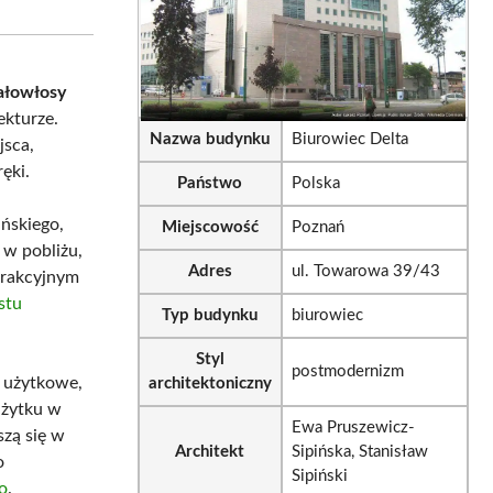
sApp
LinkedIn
Email
ałowłosy
kturze.
Nazwa budynku
Biurowiec Delta
jsca,
ęki.
Państwo
Polska
ńskiego,
Miejscowość
Poznań
 w pobliżu,
Adres
ul. Towarowa 39/43
atrakcyjnym
stu
Typ budynku
biurowiec
Styl
postmodernizm
ra użytkowe,
architektoniczny
użytku w
Ewa Pruszewicz-
szą się w
Architekt
Sipińska, Stanisław
o
Sipiński
o
.