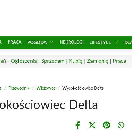
A
PRACA
POGODA
NEKROLOGI
LIFESTYLE
DL
ań - Ogłoszenia | Sprzedam | Kupię | Zamienię | Praca
a
/
Przewodnik
/
Wieżowce
/
Wysokościowiec Delta
kościowiec Delta
Share
Share
Share
Shar
on
on
on
on