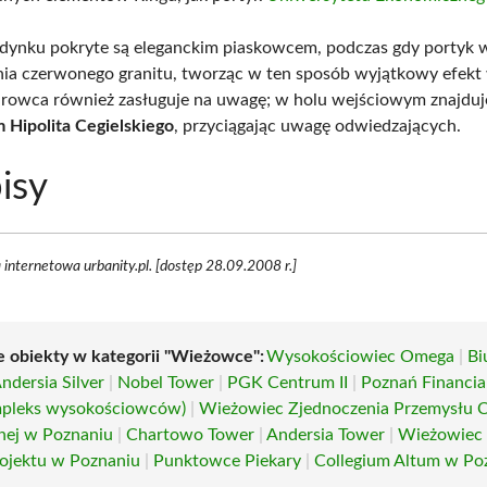
dynku pokryte są eleganckim piaskowcem, podczas gdy portyk w
ia czerwonego granitu, tworząc w ten sposób wyjątkowy efekt 
rowca również zasługuje na uwagę; w holu wejściowym znajduj
m Hipolita Cegielskiego
, przyciągając uwagę odwiedzających.
isy
 internetowa urbanity.pl. [dostęp 28.09.2008 r.]
e obiekty w kategorii "Wieżowce":
Wysokościowiec Omega
|
Bi
ndersia Silver
|
Nobel Tower
|
PGK Centrum II
|
Poznań Financia
mpleks wysokościowców)
|
Wieżowiec Zjednoczenia Przemysłu C
ej w Poznaniu
|
Chartowo Tower
|
Andersia Tower
|
Wieżowiec
ojektu w Poznaniu
|
Punktowce Piekary
|
Collegium Altum w Po