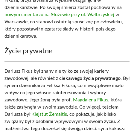
Fikusa, przyznawana za wybitne osiągnięcia w
dziennikarstwie. Po swojej śmierci został pochowany na
nowym cmentarzu na Służewie przy ul. Wałbrzyskiej
w
Warszawie, co stanowi ostatnią spuściznę po człowieku,
który pozostawił niezatarte ślady w historii polskiego
dziennikarstwa.
Życie prywatne
Dariusz Fikus był znany nie tylko ze swojej kariery
zawodowej, ale również z
ciekawego życia prywatnego
. Był
synem dziennikarza Feliksa Fikusa, co niewątpliwie miało
wpływ na jego własne zainteresowania i wybory
zawodowe. Jego żoną była prof.
Magdalena Fikus
, która
także zasłynęła w swoim zawodzie. Co więcej, teściem
Dariusza był
Kiejstut Żemaitis
, co pokazuje, jak blisko
związany był z osobami wpływowymi w swoim życiu. Z
małżeństwa tego doczekał się dwojga dzieci: syna Łukasza