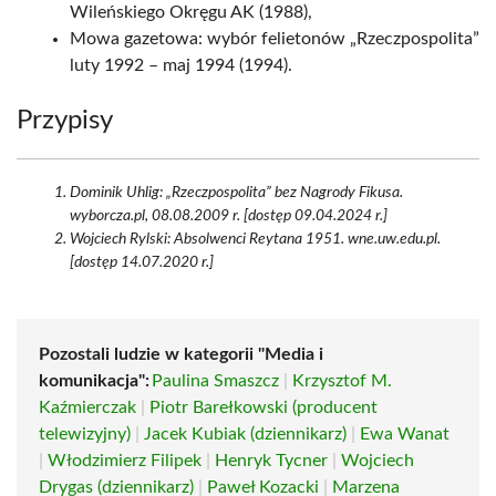
Wileńskiego Okręgu AK (1988),
Mowa gazetowa: wybór felietonów „Rzeczpospolita”
luty 1992 – maj 1994 (1994).
Przypisy
Dominik Uhlig: „Rzeczpospolita” bez Nagrody Fikusa.
wyborcza.pl, 08.08.2009 r. [dostęp 09.04.2024 r.]
Wojciech Rylski: Absolwenci Reytana 1951. wne.uw.edu.pl.
[dostęp 14.07.2020 r.]
Pozostali ludzie w kategorii "Media i
komunikacja":
Paulina Smaszcz
|
Krzysztof M.
Kaźmierczak
|
Piotr Barełkowski (producent
telewizyjny)
|
Jacek Kubiak (dziennikarz)
|
Ewa Wanat
|
Włodzimierz Filipek
|
Henryk Tycner
|
Wojciech
Drygas (dziennikarz)
|
Paweł Kozacki
|
Marzena