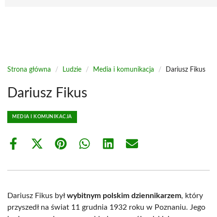
Strona główna
/
Ludzie
/
Media i komunikacja
/
Dariusz Fikus
Dariusz Fikus
MEDIA I KOMUNIKACJA
Share
Share
Share
Share
Share
Share
on
on
on
on
on
on
Facebook
X
Pinterest
WhatsApp
LinkedIn
Email
(Twitter)
Dariusz Fikus był
wybitnym polskim dziennikarzem
, który
przyszedł na świat 11 grudnia 1932 roku w Poznaniu. Jego