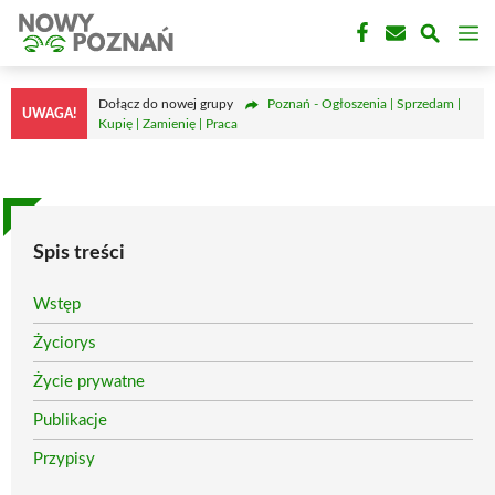
Przejdź
M
do
treści
Dołącz do nowej grupy
Poznań - Ogłoszenia | Sprzedam |
UWAGA!
Kupię | Zamienię | Praca
Spis treści
Wstęp
Życiorys
Życie prywatne
Publikacje
Przypisy