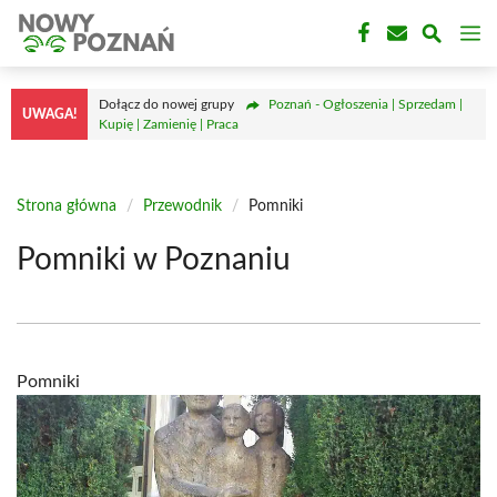
Przejdź
M
do
treści
Dołącz do nowej grupy
Poznań - Ogłoszenia | Sprzedam |
UWAGA!
Kupię | Zamienię | Praca
Strona główna
/
Przewodnik
/
Pomniki
Pomniki w Poznaniu
Pomniki