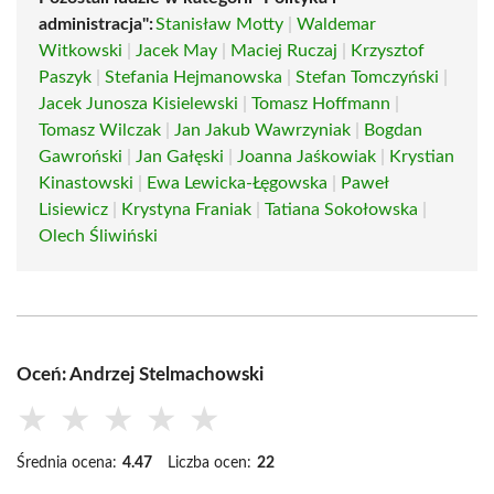
administracja":
Stanisław Motty
|
Waldemar
Witkowski
|
Jacek May
|
Maciej Ruczaj
|
Krzysztof
Paszyk
|
Stefania Hejmanowska
|
Stefan Tomczyński
|
Jacek Junosza Kisielewski
|
Tomasz Hoffmann
|
Tomasz Wilczak
|
Jan Jakub Wawrzyniak
|
Bogdan
Gawroński
|
Jan Gałęski
|
Joanna Jaśkowiak
|
Krystian
Kinastowski
|
Ewa Lewicka-Łęgowska
|
Paweł
Lisiewicz
|
Krystyna Franiak
|
Tatiana Sokołowska
|
Olech Śliwiński
Oceń: Andrzej Stelmachowski
★
★
★
★
★
Średnia ocena:
4.47
Liczba ocen:
22