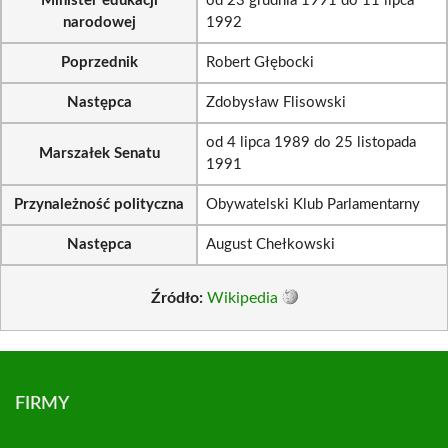
Minister edukacji
od 23 grudnia 1991 do 11 lipca
narodowej
1992
Poprzednik
Robert Głębocki
Następca
Zdobysław Flisowski
od 4 lipca 1989 do 25 listopada
Marszałek Senatu
1991
Przynależność polityczna
Obywatelski Klub Parlamentarny
Następca
August Chełkowski
Źródło:
Wikipedia
FIRMY