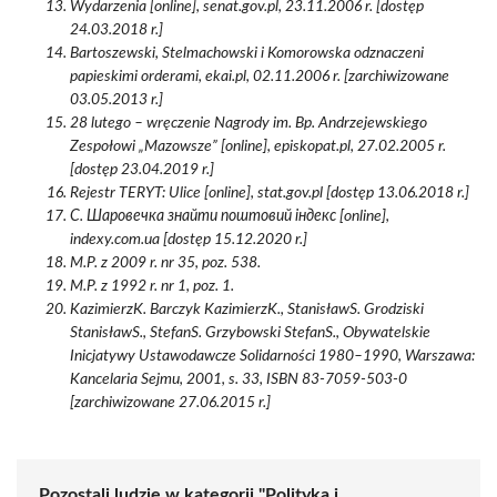
Wydarzenia [online], senat.gov.pl, 23.11.2006 r. [dostęp
24.03.2018 r.]
Bartoszewski, Stelmachowski i Komorowska odznaczeni
papieskimi orderami, ekai.pl, 02.11.2006 r. [zarchiwizowane
03.05.2013 r.]
28 lutego – wręczenie Nagrody im. Bp. Andrzejewskiego
Zespołowi „Mazowsze” [online], episkopat.pl, 27.02.2005 r.
[dostęp 23.04.2019 r.]
Rejestr TERYT: Ulice [online], stat.gov.pl [dostęp 13.06.2018 r.]
С. Шаровечка знайти поштовий індекс [online],
indexy.com.ua [dostęp 15.12.2020 r.]
M.P. z 2009 r. nr 35, poz. 538.
M.P. z 1992 r. nr 1, poz. 1.
KazimierzK. Barczyk KazimierzK., StanisławS. Grodziski
StanisławS., StefanS. Grzybowski StefanS., Obywatelskie
Inicjatywy Ustawodawcze Solidarności 1980–1990, Warszawa:
Kancelaria Sejmu, 2001, s. 33, ISBN 83-7059-503-0
[zarchiwizowane 27.06.2015 r.]
Pozostali ludzie w kategorii "Polityka i