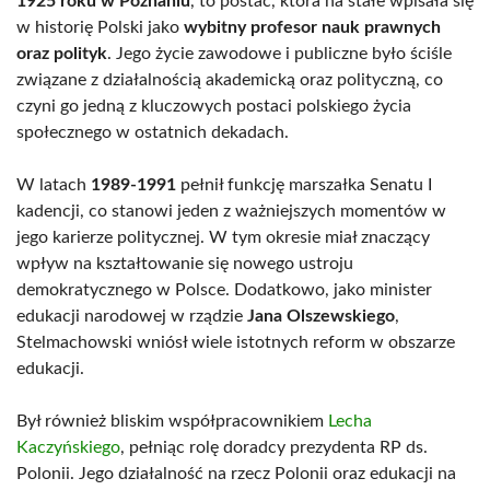
1925 roku w Poznaniu
, to postać, która na stałe wpisała się
w historię Polski jako
wybitny profesor nauk prawnych
oraz polityk
. Jego życie zawodowe i publiczne było ściśle
związane z działalnością akademicką oraz polityczną, co
czyni go jedną z kluczowych postaci polskiego życia
społecznego w ostatnich dekadach.
W latach
1989-1991
pełnił funkcję marszałka Senatu I
kadencji, co stanowi jeden z ważniejszych momentów w
jego karierze politycznej. W tym okresie miał znaczący
wpływ na kształtowanie się nowego ustroju
demokratycznego w Polsce. Dodatkowo, jako minister
edukacji narodowej w rządzie
Jana Olszewskiego
,
Stelmachowski wniósł wiele istotnych reform w obszarze
edukacji.
Był również bliskim współpracownikiem
Lecha
Kaczyńskiego
, pełniąc rolę doradcy prezydenta RP ds.
Polonii. Jego działalność na rzecz Polonii oraz edukacji na