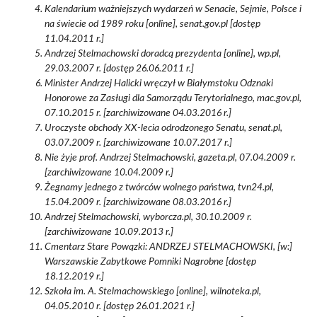
Kalendarium ważniejszych wydarzeń w Senacie, Sejmie, Polsce i
na świecie od 1989 roku [online], senat.gov.pl [dostęp
11.04.2011 r.]
Andrzej Stelmachowski doradcą prezydenta [online], wp.pl,
29.03.2007 r. [dostęp 26.06.2011 r.]
Minister Andrzej Halicki wręczył w Białymstoku Odznaki
Honorowe za Zasługi dla Samorządu Terytorialnego, mac.gov.pl,
07.10.2015 r. [zarchiwizowane 04.03.2016 r.]
Uroczyste obchody XX-lecia odrodzonego Senatu, senat.pl,
03.07.2009 r. [zarchiwizowane 10.07.2017 r.]
Nie żyje prof. Andrzej Stelmachowski, gazeta.pl, 07.04.2009 r.
[zarchiwizowane 10.04.2009 r.]
Żegnamy jednego z twórców wolnego państwa, tvn24.pl,
15.04.2009 r. [zarchiwizowane 08.03.2016 r.]
Andrzej Stelmachowski, wyborcza.pl, 30.10.2009 r.
[zarchiwizowane 10.09.2013 r.]
Cmentarz Stare Powązki: ANDRZEJ STELMACHOWSKI, [w:]
Warszawskie Zabytkowe Pomniki Nagrobne [dostęp
18.12.2019 r.]
Szkoła im. A. Stelmachowskiego [online], wilnoteka.pl,
04.05.2010 r. [dostęp 26.01.2021 r.]