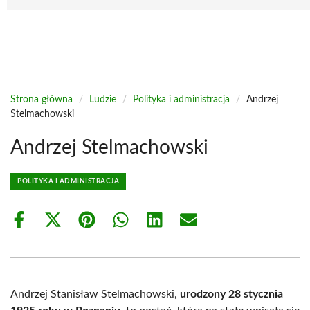
Strona główna
/
Ludzie
/
Polityka i administracja
/
Andrzej
Stelmachowski
Andrzej Stelmachowski
POLITYKA I ADMINISTRACJA
Share
Share
Share
Share
Share
Share
on
on
on
on
on
on
Facebook
X
Pinterest
WhatsApp
LinkedIn
Email
(Twitter)
Andrzej Stanisław Stelmachowski,
urodzony 28 stycznia