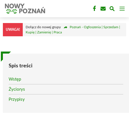
Przejdź
M
do
treści
Dołącz do nowej grupy
Poznań - Ogłoszenia | Sprzedam |
UWAGA!
Kupię | Zamienię | Praca
Spis treści
Wstęp
Życiorys
Przypisy