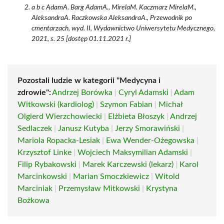
a b c AdamA. Barg AdamA., MirelaM. Kaczmarz MirelaM.,
AleksandraA. Raczkowska AleksandraA., Przewodnik po
cmentarzach, wyd. II, Wydawnictwo Uniwersytetu Medycznego,
2021, s. 25 [dostęp 01.11.2021 r.]
Pozostali ludzie w kategorii "Medycyna i
zdrowie":
Andrzej Borówka
|
Cyryl Adamski
|
Adam
Witkowski (kardiolog)
|
Szymon Fabian
|
Michał
Olgierd Wierzchowiecki
|
Elżbieta Błoszyk
|
Andrzej
Sedlaczek
|
Janusz Kutyba
|
Jerzy Smorawiński
|
Mariola Ropacka-Lesiak
|
Ewa Wender-Ożegowska
|
Krzysztof Linke
|
Wojciech Maksymilian Adamski
|
Filip Rybakowski
|
Marek Karczewski (lekarz)
|
Karol
Marcinkowski
|
Marian Smoczkiewicz
|
Witold
Marciniak
|
Przemysław Mitkowski
|
Krystyna
Bożkowa