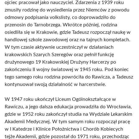
ojciec pracował jako nauczyciel. Zdarzenia z 1939 roku
zmusiły rodzinę do wysiedlenia przez Niemców z powodu
odmowy podpisania volkslisty, co doprowadziło do
przenosin do Tarnobrzega. Wkrótce później, rodzina
osiedliła się w Krakowie, gdzie Tadeusz rozpoczął naukę w
handlowej szkole zawodowej oraz na tajnych kompletach.
W tym czasie aktywnie uczestniczył w działaniach
krakowskich Szarych Szeregów oraz pełnił funkcję
drużynowego 19 Krakowskiej Drużyny Harcerzy po
zakończeniu II wojny światowej w 1945 roku. Pod koniec
tego samego roku rodzina powróciła do Rawicza, a Tadeusz
kontynuował swoją działalność w harcerstwie.
W 1947 roku ukończył Liceum Ogólnokształcące w
Rawiczu, a jego dalsza edukacja prowadziła do Wrocławia,
gdzie w 1952 roku zakończył studia na Wydziale Lekarskim
Akademii Medycznej. W tym samym roku rozpoczął pracę
w I Katedrze i Klinice Położnictwa i Chorób Kobiecych
tejże Akademii, gdzie pozostał do 1971 roku, przechodząc