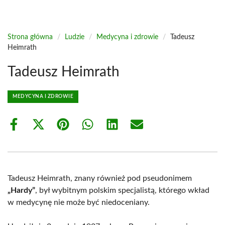
Strona główna
/
Ludzie
/
Medycyna i zdrowie
/
Tadeusz
Heimrath
Tadeusz Heimrath
MEDYCYNA I ZDROWIE
Share
Share
Share
Share
Share
Share
on
on
on
on
on
on
Facebook
X
Pinterest
WhatsApp
LinkedIn
Email
(Twitter)
Tadeusz Heimrath, znany również pod pseudonimem
„Hardy”
, był wybitnym polskim specjalistą, którego wkład
w medycynę nie może być niedoceniany.