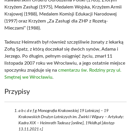
Kawalerskim Orderu Odrodzenia Polski (1983), Złotym
Krzyżem Zasługi (1975), Medalem Wojska, Krzyżem Armii
Krajowej (1988), Medalem Komisji Edukacji Narodowej
(1997) oraz Krzyżem „Za Zasługi dla ZHP z Rozetą-
Mieczami” (1988).
Tadeusz Heimrath był również szczęśliwie żonaty z lekarką
Zofią Spatz, z którą doczekał się dwóch synów, Adama i
Jerzego. Po długim, pełnym osiągnięć życiu, zmarł 11
listopada 2007 roku we Wrocławiu, a jego ostatnie miejsce
spoczynku znajduje się na
cmentarzu św. Rodziny przy ul.
Smętnej we Wrocławiu
.
Przypisy
a b c d e f g Monografia Krakowskiej 19 Lotniczej – 19
Krakowskich Drużyn Lotniczych im. Żwirki i Wigury – Artykuły:
Kadra XIX – Heimrath Tadeusz [online], 19kldh.pl [dostęp
13.11.2021 r.]