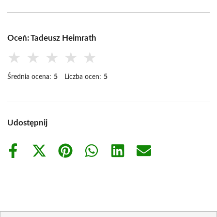
Oceń: Tadeusz Heimrath
★
★
★
★
★
Średnia ocena:
5
Liczba ocen:
5
Udostępnij
Share
Share
Share
Share
Share
Share
on
on
on
on
on
on
Facebook
X
Pinterest
WhatsApp
LinkedIn
Email
(Twitter)