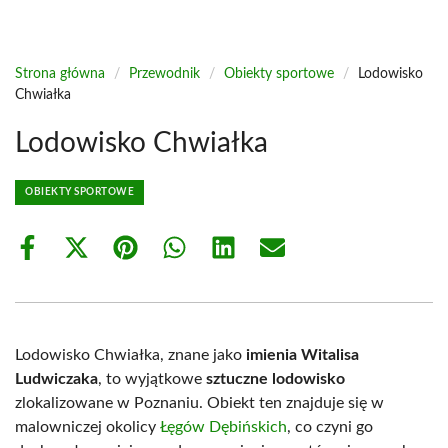
Strona główna
/
Przewodnik
/
Obiekty sportowe
/
Lodowisko
Chwiałka
Lodowisko Chwiałka
OBIEKTY SPORTOWE
Share
Share
Share
Share
Share
Share
on
on
on
on
on
on
Facebook
X
Pinterest
WhatsApp
LinkedIn
Email
(Twitter)
Lodowisko Chwiałka, znane jako
imienia Witalisa
Ludwiczaka
, to wyjątkowe
sztuczne lodowisko
zlokalizowane w Poznaniu. Obiekt ten znajduje się w
malowniczej okolicy
Łęgów Dębińskich
, co czyni go