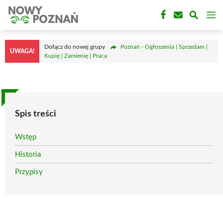
Przejdź
M
do
treści
Dołącz do nowej grupy
Poznań - Ogłoszenia | Sprzedam |
UWAGA!
Kupię | Zamienię | Praca
Spis treści
Wstęp
Historia
Przypisy