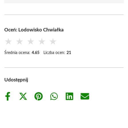
Oceń: Lodowisko Chwiałka
★
★
★
★
★
Średnia ocena:
4.65
Liczba ocen:
21
Udostępnij
Share
Share
Share
Share
Share
Share
on
on
on
on
on
on
Facebook
X
Pinterest
WhatsApp
LinkedIn
Email
(Twitter)