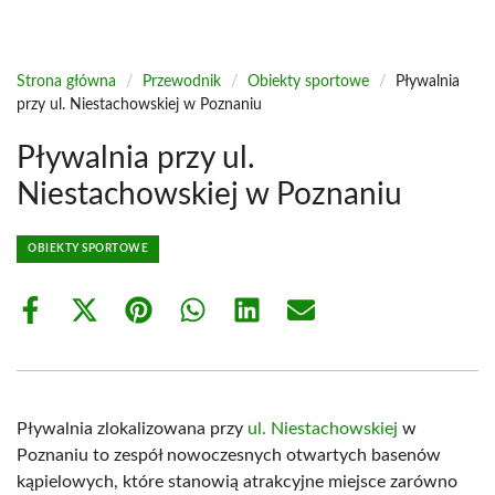
Strona główna
/
Przewodnik
/
Obiekty sportowe
/
Pływalnia
przy ul. Niestachowskiej w Poznaniu
Pływalnia przy ul.
Niestachowskiej w Poznaniu
OBIEKTY SPORTOWE
Share
Share
Share
Share
Share
Share
on
on
on
on
on
on
Facebook
X
Pinterest
WhatsApp
LinkedIn
Email
(Twitter)
Pływalnia zlokalizowana przy
ul. Niestachowskiej
w
Poznaniu to zespół nowoczesnych otwartych basenów
kąpielowych, które stanowią atrakcyjne miejsce zarówno