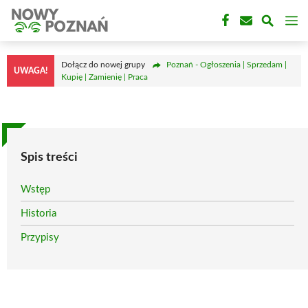
Przejdź
M
do
treści
Dołącz do nowej grupy
Poznań - Ogłoszenia | Sprzedam |
UWAGA!
Kupię | Zamienię | Praca
Spis treści
Wstęp
Historia
Przypisy