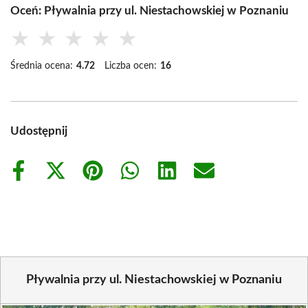
Oceń: Pływalnia przy ul. Niestachowskiej w Poznaniu
★
★
★
★
★
Średnia ocena:
4.72
Liczba ocen:
16
Udostępnij
Share
Share
Share
Share
Share
Share
on
on
on
on
on
on
Facebook
X
Pinterest
WhatsApp
LinkedIn
Email
(Twitter)
Pływalnia przy ul. Niestachowskiej w Poznaniu