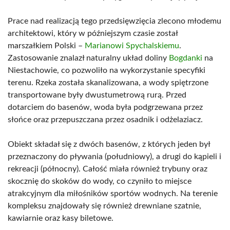
Prace nad realizacją tego przedsięwzięcia zlecono młodemu
architektowi, który w późniejszym czasie został
marszałkiem Polski –
Marianowi Spychalskiemu
.
Zastosowanie znalazł naturalny układ doliny
Bogdanki
na
Niestachowie, co pozwoliło na wykorzystanie specyfiki
terenu. Rzeka została skanalizowana, a wody spiętrzone
transportowane były dwustumetrową rurą. Przed
dotarciem do basenów, woda była podgrzewana przez
słońce oraz przepuszczana przez osadnik i odżelaziacz.
Obiekt składał się z dwóch basenów, z których jeden był
przeznaczony do pływania (południowy), a drugi do kąpieli i
rekreacji (północny). Całość miała również trybuny oraz
skocznię do skoków do wody, co czyniło to miejsce
atrakcyjnym dla miłośników sportów wodnych. Na terenie
kompleksu znajdowały się również drewniane szatnie,
kawiarnie oraz kasy biletowe.