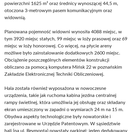
powierzchni 1625 m² oraz średnicy wynoszącej 44,5 m,
otoczona 3-metrowym pasem komunikacyjnym oraz
widownią.
Planowana pojemność widowni wynosiła 4088 miejsc, w
tym 3920 miejsc stałych, 99 miejsc w loży prasowej oraz 69
miejsc w loży honorowej. Co więcej, na płycie areny
możliwe było zainstalowanie dodatkowych 2600 miejsc.
Obciążenie poszczególnych elementów konstrukcji
obliczano za pomocą komputera Mińsk 22 w poznańskim
Zakładzie Elektronicznej Techniki Obliczeniowej.
Hala została również wyposażona w nowoczesne
urządzenia, takie jak ruchoma kabina jezdna centralnej
rampy świetlnej, która umożliwia jej obsługę oraz składany
ekran umieszczony w zapadni o wymiarach 24 m na 15 m.
Obydwa aspekty technologiczne były nowatorskie i
zarejestrowane w Urzędzie Patentowym. W sąsiedztwie
hali (na ul. Reymonta) powstały parkingi: jeden dedykowany