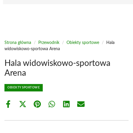
Strona główna
/
Przewodnik
/
Obiekty sportowe
/
Hala
widowiskowo-sportowa Arena
Hala widowiskowo-sportowa
Arena
OBIEKTY SPORTOWE
Share
Share
Share
Share
Share
Share
on
on
on
on
on
on
Facebook
X
Pinterest
WhatsApp
LinkedIn
Email
(Twitter)