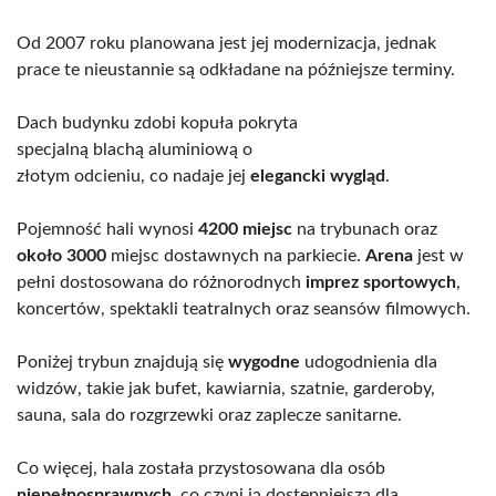
Od 2007 roku planowana jest jej modernizacja, jednak
prace te nieustannie są odkładane na późniejsze terminy.
Dach budynku zdobi kopuła pokryta
specjalną blachą aluminiową o
złotym odcieniu, co nadaje jej
elegancki wygląd
.
Pojemność hali wynosi
4200 miejsc
na trybunach oraz
około 3000
miejsc dostawnych na parkiecie.
Arena
jest w
pełni dostosowana do różnorodnych
imprez sportowych
,
koncertów, spektakli teatralnych oraz seansów filmowych.
Poniżej trybun znajdują się
wygodne
udogodnienia dla
widzów, takie jak bufet, kawiarnia, szatnie, garderoby,
sauna, sala do rozgrzewki oraz zaplecze sanitarne.
Co więcej, hala została przystosowana dla osób
niepełnosprawnych
, co czyni ją dostępniejszą dla