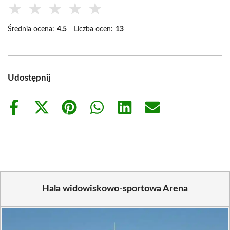
★
★
★
★
★
Średnia ocena:
4.5
Liczba ocen:
13
Udostępnij
Share
Share
Share
Share
Share
Share
on
on
on
on
on
on
Facebook
X
Pinterest
WhatsApp
LinkedIn
Email
(Twitter)
Hala widowiskowo-sportowa Arena