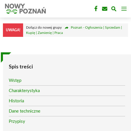
Przejdź
M
do
treści
Dołącz do nowej grupy
Poznań - Ogłoszenia | Sprzedam |
UWAGA!
Kupię | Zamienię | Praca
Spis treści
Wstęp
Charakterystyka
Historia
Dane techniczne
Przypisy