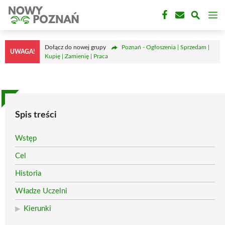
Przejdź
M
do
treści
Dołącz do nowej grupy
Poznań - Ogłoszenia | Sprzedam |
UWAGA!
Kupię | Zamienię | Praca
Spis treści
Wstęp
Cel
Historia
Władze Uczelni
Kierunki