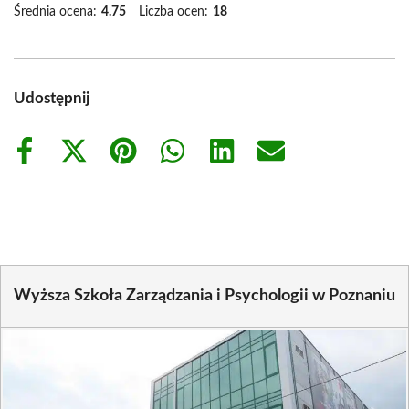
Średnia ocena:
4.75
Liczba ocen:
18
Udostępnij
Share
Share
Share
Share
Share
Share
on
on
on
on
on
on
Facebook
X
Pinterest
WhatsApp
LinkedIn
Email
(Twitter)
Wyższa Szkoła Zarządzania i Psychologii w Poznaniu