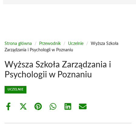
Strona główna
/
Przewodnik
/
Uczelnie
/
Wyższa Szkoła
Zarządzania i Psychologii w Poznaniu
Wyższa Szkoła Zarządzania i
Psychologii w Poznaniu
UCZELNIE
Share
Share
Share
Share
Share
Share
on
on
on
on
on
on
Facebook
X
Pinterest
WhatsApp
LinkedIn
Email
(Twitter)