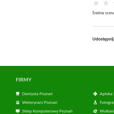
★
★
Średnia ocena
Udostępnij
FIRMY
Dentysta Poznań
Apteka
Weterynarz Poznań
Fotogra
Sklep Komputerowy Poznań
Wulkani