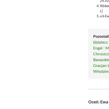
24.10.
Wybory
r.]
a b Ew
Pozostali
(działacz
Engel
|
M
Chruszcz
Banaszki
Gracjan 
Włodzimi
Oceń: Ewa 