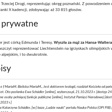
ty Trzeciej Drogi, reprezentując okręg poznański. Z powodzeniem 
anki X kadencji, zdobywając aż 33 815 głosów.
 prywatne
r jest córką Edmunda i Teresy.
Wyszła za mąż za Hansa-Waltera
zaszczyt reprezentować Liechtenstein na igrzyskach olimpijskich
 alpejskim, i to dwukrotnie.
isy
d e f MariaM. Bielicka MariaM., Jest doktorem teologii, rozdział Kościoła od pańs
tet. Oto posłanka Ewa Schädler [online], wyborcza.pl, 21.10.2023 r. [dostęp 24
ne osoby pełniącej funkcje publiczne [online], Instytut Pamięci Narodowej [dos
2023 r.]
 Katarzyna Schädler, [w:] baza „Ludzie nauki” portalu Nauka Polska (OPI PIB)