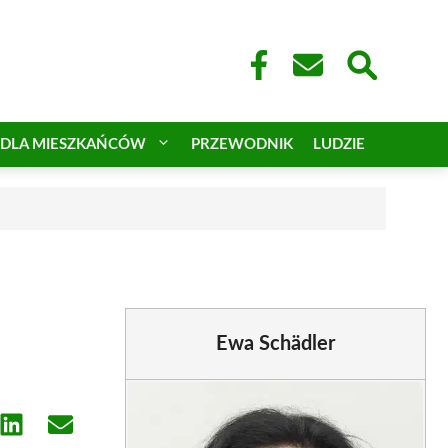
DLA MIESZKAŃCÓW
PRZEWODNIK
LUDZIE
Ewa Schädler
e
Share
Share
on
on