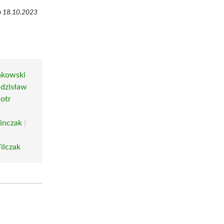
ęp 18.10.2023
akowski
dzisław
iotr
inczak
|
ilczak