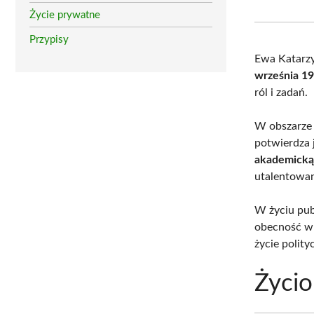
Życie prywatne
Przypisy
Ewa Katarzy
września 1
ról i zadań.
W obszarze 
potwierdza 
akademicką,
utalentowa
W życiu pub
obecność w 
życie polity
Życio