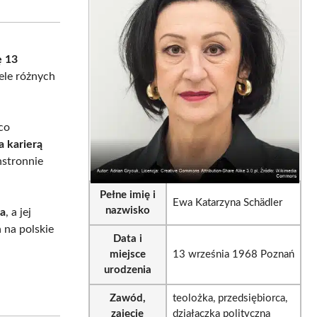
sApp
LinkedIn
Email
ę 13
iele różnych
co
a karierą
hstronnie
Pełne imię i
Ewa Katarzyna Schädler
nazwisko
na
, a jej
 na polskie
Data i
miejsce
13 września 1968 Poznań
urodzenia
Zawód,
teolożka, przedsiębiorca,
zajęcie
działaczka polityczna