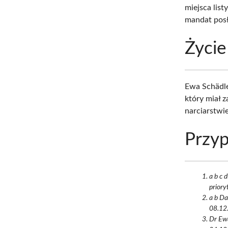
miejsca lis
mandat posł
Życie
Ewa Schädle
który miał 
narciarstwie
Przyp
a b c 
priory
a b Da
08.12.
Dr Ewa