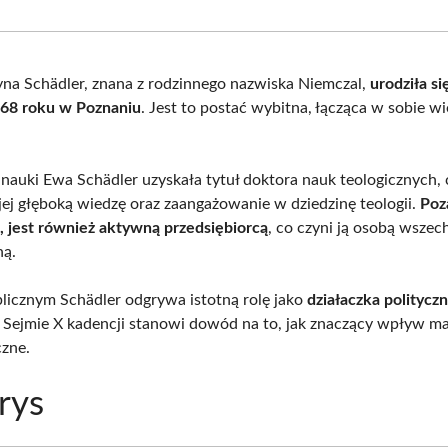
Facebook
X
Pinterest
What
(Twitter)
na Schädler, znana z rodzinnego nazwiska Niemczal,
urodziła si
968 roku w Poznaniu
. Jest to postać wybitna, łącząca w sobie w
nauki Ewa Schädler uzyskała tytuł doktora nauk teologicznych, 
jej głęboką wiedzę oraz zaangażowanie w dziedzinę teologii.
Poz
 jest również aktywną przedsiębiorcą
, co czyni ją osobą wszec
ną.
licznym Schädler odgrywa istotną rolę jako
działaczka politycz
Sejmie X kadencji stanowi dowód na to, jak znaczący wpływ ma
czne.
rys