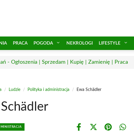
NIA
PRACA
POGODA
NEKROLOGI
LIFESTYLE
ań - Ogłoszenia | Sprzedam | Kupię | Zamienię | Praca
a
/
Ludzie
/
Polityka i administracja
/
Ewa Schädler
Schädler
DMINISTRACJA
Share
Share
Share
Shar
on
on
on
on