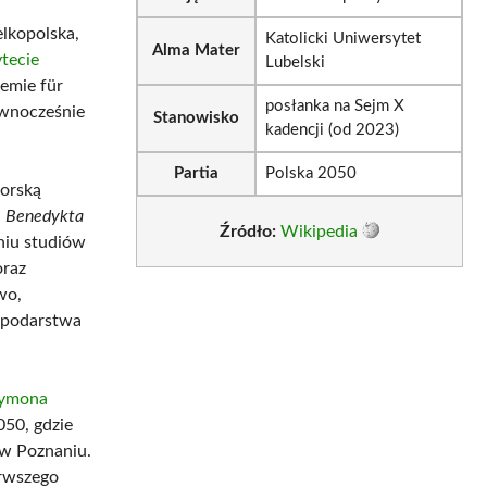
lkopolska,
Katolicki Uniwersytet
Alma Mater
tecie
Lubelski
demie für
posłanka na Sejm X
ównocześnie
Stanowisko
kadencji (od 2023)
Partia
Polska 2050
torską
– Benedykta
Źródło:
Wikipedia
niu studiów
oraz
wo,
spodarstwa
ymona
050, gdzie
 w Poznaniu.
rwszego