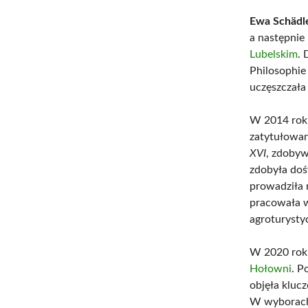
Ewa Schädl
a następnie
Lubelskim
. 
Philosophie
uczęszczała 
W 2014 roku
zatytułowa
XVI
, zdobyw
zdobyła doś
prowadziła 
pracowała w
agroturysty
W 2020 roku
Hołowni
. P
objęła kluc
W wyborach