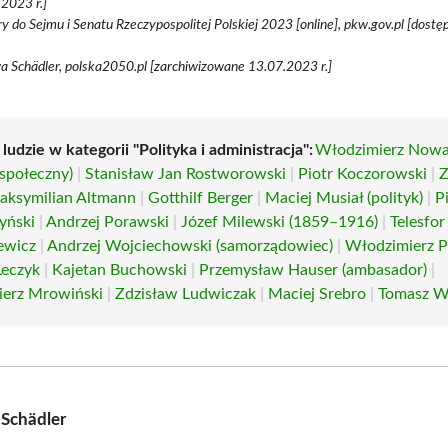
2023 r.]
 do Sejmu i Senatu Rzeczypospolitej Polskiej 2023 [online], pkw.gov.pl [dost
a Schädler, polska2050.pl [zarchiwizowane 13.07.2023 r.]
 ludzie w kategorii "Polityka i administracja":
Włodzimierz Now
 społeczny)
|
Stanisław Jan Rostworowski
|
Piotr Koczorowski
|
Z
aksymilian Altmann
|
Gotthilf Berger
|
Maciej Musiał (polityk)
|
P
yński
|
Andrzej Porawski
|
Józef Milewski (1859–1916)
|
Telesfor
ewicz
|
Andrzej Wojciechowski (samorządowiec)
|
Włodzimierz P
Leczyk
|
Kajetan Buchowski
|
Przemysław Hauser (ambasador)
|
erz Mrowiński
|
Zdzisław Ludwiczak
|
Maciej Srebro
|
Tomasz W
Schädler