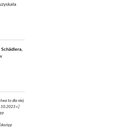
uzyskała
 Schädlera
,
 w
twa to dla niej
.10.2023 r.]
tęp
 [dostęp