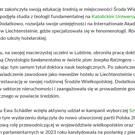
er
zakończyła swoją edukację średnią w miejscowości Środa Wie
 podjęła studia z teologii fundamentalnej na
Katolickim Uniwersy
Dodatkowo, rozwijała swoje umiejętności na Internationale Aka
 w Liechtensteinie, gdzie specjalizowała się w fenomenologii. R
do szkoły hotelarskiej.
, na swojej macierzystej uczelni w Lublinie, obroniła pracę dok
ną
Chrystologia fundamentalna w świetle pism Josepha Ratzingera 
ając tym samym tytuł doktora nauk teologicznych. Po zakończe
wiadczenie zawodowe jako menedżer hotelu w Liechtensteinie 
restaurację w swojej rodzinnej Środzie Wielkopolskiej. Dodatko
 sektorze nieruchomości i zaangażowała się w prowadzenie go
cznego w powiecie średzkim.
 Ewa Schädler wzięła aktywny udział w kampanii wyborczej
Sz
o tym wydarzeniu dołączyła do nowo utworzonej partii Polska 2
zową rolę przewodniczącej w województwie wielkopolskim oraz
 parlamentarnych w 2023 roku kandydowała na posłankę z pie