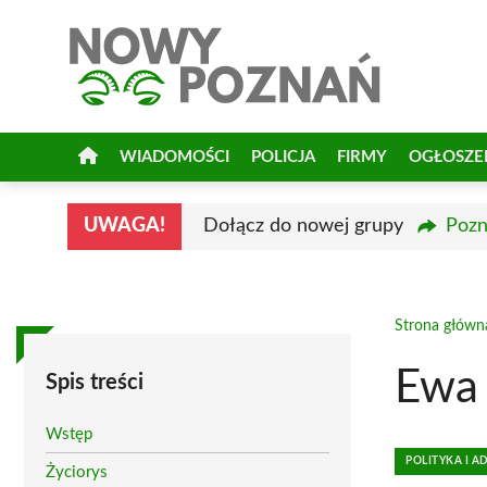
Przejdź
do
treści
WIADOMOŚCI
POLICJA
FIRMY
OGŁOSZE
UWAGA!
Dołącz do nowej grupy
Pozn
Strona główn
Ewa 
Spis treści
Wstęp
POLITYKA I A
Życiorys