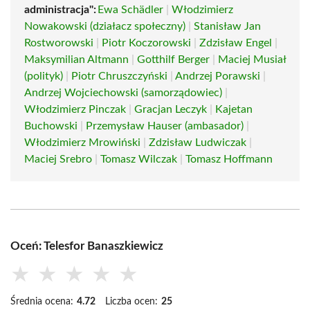
administracja":
Ewa Schädler
|
Włodzimierz
Nowakowski (działacz społeczny)
|
Stanisław Jan
Rostworowski
|
Piotr Koczorowski
|
Zdzisław Engel
|
Maksymilian Altmann
|
Gotthilf Berger
|
Maciej Musiał
(polityk)
|
Piotr Chruszczyński
|
Andrzej Porawski
|
Andrzej Wojciechowski (samorządowiec)
|
Włodzimierz Pinczak
|
Gracjan Leczyk
|
Kajetan
Buchowski
|
Przemysław Hauser (ambasador)
|
Włodzimierz Mrowiński
|
Zdzisław Ludwiczak
|
Maciej Srebro
|
Tomasz Wilczak
|
Tomasz Hoffmann
Oceń: Telesfor Banaszkiewicz
★
★
★
★
★
Średnia ocena:
4.72
Liczba ocen:
25