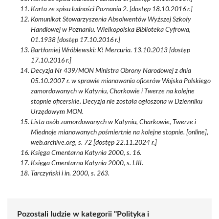
Karta ze spisu ludności Poznania 2. [dostęp 18.10.2016 r.]
Komunikat Stowarzyszenia Absolwentów Wyższej Szkoły
Handlowej w Poznaniu. Wielkopolska Biblioteka Cyfrowa,
01.1938 [dostęp 17.10.2016 r.]
Bartłomiej Wróblewski: K! Mercuria. 13.10.2013 [dostęp
17.10.2016 r.]
Decyzja Nr 439/MON Ministra Obrony Narodowej z dnia
05.10.2007 r. w sprawie mianowania oficerów Wojska Polskiego
zamordowanych w Katyniu, Charkowie i Twerze na kolejne
stopnie oficerskie. Decyzja nie została ogłoszona w Dzienniku
Urzędowym MON.
Lista osób zamordowanych w Katyniu, Charkowie, Twerze i
Miednoje mianowanych pośmiertnie na kolejne stopnie. [online],
web.archive.org, s. 72 [dostęp 22.11.2024 r.]
Księga Cmentarna Katynia 2000, s. 16.
Księga Cmentarna Katynia 2000, s. LIII.
Tarczyński i in. 2000, s. 263.
Pozostali ludzie w kategorii "Polityka i