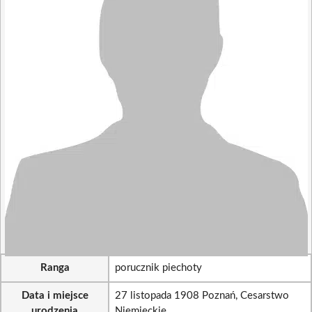
Ranga
porucznik piechoty
Data i miejsce
27 listopada 1908 Poznań, Cesarstwo
urodzenia
Niemieckie