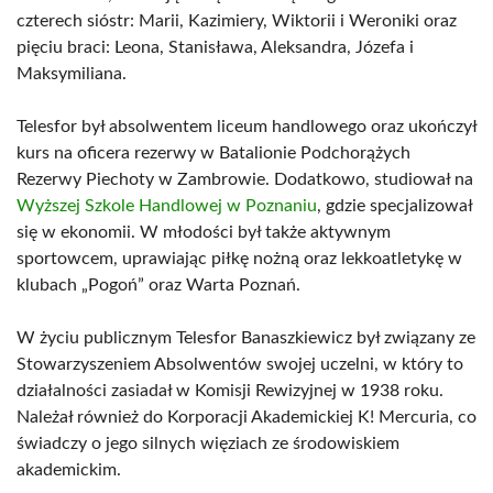
czterech sióstr: Marii, Kazimiery, Wiktorii i Weroniki oraz
pięciu braci: Leona, Stanisława, Aleksandra, Józefa i
Maksymiliana.
Telesfor był absolwentem liceum handlowego oraz ukończył
kurs na oficera rezerwy w Batalionie Podchorążych
Rezerwy Piechoty w Zambrowie. Dodatkowo, studiował na
Wyższej Szkole Handlowej w Poznaniu
, gdzie specjalizował
się w ekonomii. W młodości był także aktywnym
sportowcem, uprawiając piłkę nożną oraz lekkoatletykę w
klubach „Pogoń” oraz Warta Poznań.
W życiu publicznym Telesfor Banaszkiewicz był związany ze
Stowarzyszeniem Absolwentów swojej uczelni, w który to
działalności zasiadał w Komisji Rewizyjnej w 1938 roku.
Należał również do Korporacji Akademickiej K! Mercuria, co
świadczy o jego silnych więziach ze środowiskiem
akademickim.