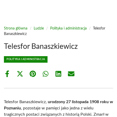
Strona główna
/
Ludzie
/
Polityka i administracja
/
Telesfor
Banaszkiewicz
Telesfor Banaszkiewicz
POLITYKA I ADMINISTRACJA
Share
Share
Share
Share
Share
Share
on
on
on
on
on
on
Facebook
X
Pinterest
WhatsApp
LinkedIn
Email
(Twitter)
Telesfor Banaszkiewicz,
urodzony 27 listopada 1908 roku w
Poznaniu
, pozostaje w pamięci jako jedna z wielu
tragicznych postaci związanych z historią Polski. Zmarł w