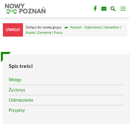
Przejdź
M
do
treści
Dołącz do nowej grupy
Poznań - Ogłoszenia | Sprzedam |
UWAGA!
Kupię | Zamienię | Praca
Spis treści
Wstęp
Życiorys
Odznaczenia
Przypisy