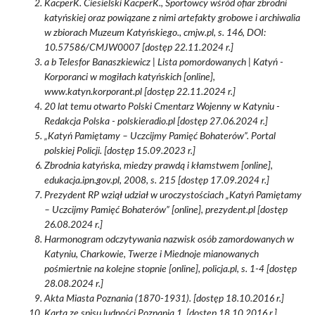
KacperK. Ciesielski KacperK., Sportowcy wśród ofiar zbrodni
katyńskiej oraz powiązane z nimi artefakty grobowe i archiwalia
w zbiorach Muzeum Katyńskiego., cmjw.pl, s. 146, DOI:
10.57586/CMJW0007 [dostęp 22.11.2024 r.]
a b Telesfor Banaszkiewicz | Lista pomordowanych | Katyń -
Korporanci w mogiłach katyńskich [online],
www.katyn.korporant.pl [dostęp 22.11.2024 r.]
20 lat temu otwarto Polski Cmentarz Wojenny w Katyniu -
Redakcja Polska - polskieradio.pl [dostęp 27.06.2024 r.]
„Katyń Pamiętamy – Uczcijmy Pamięć Bohaterów”. Portal
polskiej Policji. [dostęp 15.09.2023 r.]
Zbrodnia katyńska, miedzy prawdą i kłamstwem [online],
edukacja.ipn.gov.pl, 2008, s. 215 [dostęp 17.09.2024 r.]
Prezydent RP wziął udział w uroczystościach „Katyń Pamiętamy
– Uczcijmy Pamięć Bohaterów” [online], prezydent.pl [dostęp
26.08.2024 r.]
Harmonogram odczytywania nazwisk osób zamordowanych w
Katyniu, Charkowie, Twerze i Miednoje mianowanych
pośmiertnie na kolejne stopnie [online], policja.pl, s. 1-4 [dostęp
28.08.2024 r.]
Akta Miasta Poznania (1870-1931). [dostęp 18.10.2016 r.]
Karta ze spisu ludności Poznania 1. [dostęp 18.10.2016 r.]