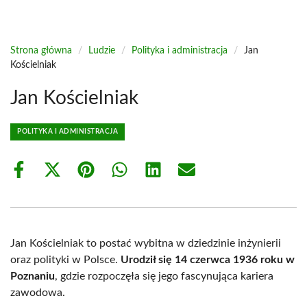
Strona główna
/
Ludzie
/
Polityka i administracja
/
Jan
Kościelniak
Jan Kościelniak
POLITYKA I ADMINISTRACJA
Share
Share
Share
Share
Share
Share
on
on
on
on
on
on
Facebook
X
Pinterest
WhatsApp
LinkedIn
Email
(Twitter)
Jan Kościelniak to postać wybitna w dziedzinie inżynierii
oraz polityki w Polsce.
Urodził się 14 czerwca 1936 roku w
Poznaniu
, gdzie rozpoczęła się jego fascynująca kariera
zawodowa.