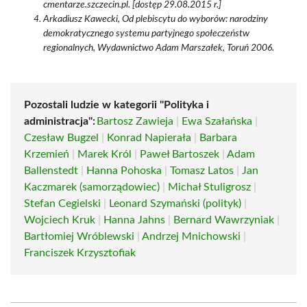
cmentarze.szczecin.pl. [dostęp 29.08.2015 r.]
Arkadiusz Kawecki, Od plebiscytu do wyborów: narodziny
demokratycznego systemu partyjnego społeczeństw
regionalnych, Wydawnictwo Adam Marszałek, Toruń 2006.
Pozostali ludzie w kategorii "Polityka i
administracja":
Bartosz Zawieja
|
Ewa Szałańska
|
Czesław Bugzel
|
Konrad Napierała
|
Barbara
Krzemień
|
Marek Król
|
Paweł Bartoszek
|
Adam
Ballenstedt
|
Hanna Pohoska
|
Tomasz Latos
|
Jan
Kaczmarek (samorządowiec)
|
Michał Stuligrosz
|
Stefan Cegielski
|
Leonard Szymański (polityk)
|
Wojciech Kruk
|
Hanna Jahns
|
Bernard Wawrzyniak
|
Bartłomiej Wróblewski
|
Andrzej Mnichowski
|
Franciszek Krzysztofiak