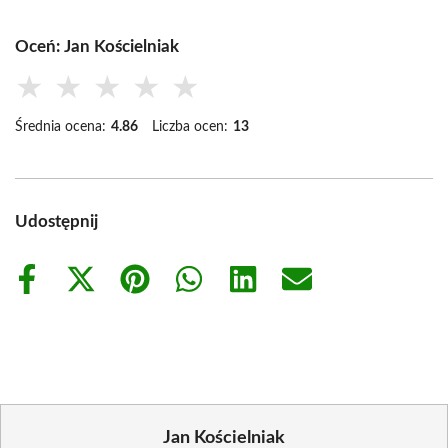
Oceń: Jan Kościelniak
★
★
★
★
★
Średnia ocena:
4.86
Liczba ocen:
13
Udostępnij
Share
Share
Share
Share
Share
Share
on
on
on
on
on
on
Facebook
X
Pinterest
WhatsApp
LinkedIn
Email
(Twitter)
Jan Kościelniak