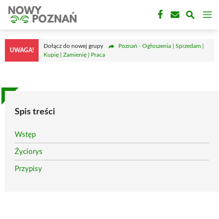
Przejdź
M
do
treści
Dołącz do nowej grupy
Poznań - Ogłoszenia | Sprzedam |
UWAGA!
Kupię | Zamienię | Praca
Spis treści
Wstęp
Życiorys
Przypisy