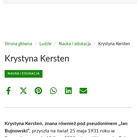
Strona główna
/
Ludzie
/
Nauka i edukacja
/
Krystyna Kersten
Krystyna Kersten
NAUKA I EDUKACJA
Share
Share
Share
Share
Share
Share
on
on
on
on
on
on
Facebook
X
Pinterest
WhatsApp
LinkedIn
Email
(Twitter)
Krystyna Kersten, znana również pod pseudonimem „Jan
Bujnowski”
, przyszła na świat 25 maja 1931 roku w