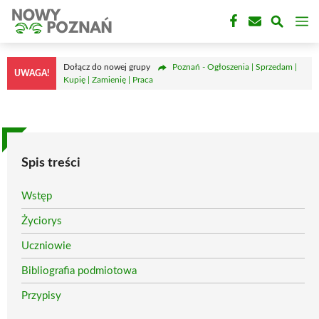
Przejdź
M
do
treści
Dołącz do nowej grupy
Poznań - Ogłoszenia | Sprzedam |
UWAGA!
Kupię | Zamienię | Praca
Spis treści
Wstęp
Życiorys
Uczniowie
Bibliografia podmiotowa
Przypisy