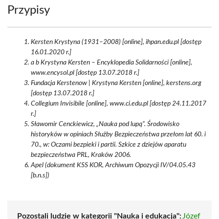
Przypisy
Kersten Krystyna (1931–2008) [online], ihpan.edu.pl [dostęp
16.01.2020 r.]
a b Krystyna Kersten – Encyklopedia Solidarności [online],
www.encysol.pl [dostęp 13.07.2018 r.]
Fundacja Kerstenow | Krystyna Kersten [online], kerstens.org
[dostęp 13.07.2018 r.]
Collegium Invisibile [online], www.ci.edu.pl [dostęp 24.11.2017
r.]
Sławomir Cenckiewicz, „Nauka pod lupą”. Środowisko
historyków w opiniach Służby Bezpieczeństwa przełom lat 60. i
70., w: Oczami bezpieki i partii. Szkice z dziejów aparatu
bezpieczeństwa PRL, Kraków 2006.
Apel (dokument KSS KOR, Archiwum Opozycji IV/04.05.43
[b.n.s])
Pozostali ludzie w kategorii "Nauka i edukacja":
Józef