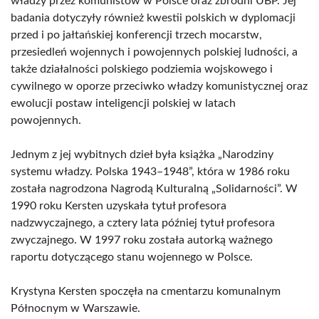
władzy przez komunistów w Polsce oraz zbrodni UBP. Jej
badania dotyczyły również kwestii polskich w dyplomacji
przed i po jałtańskiej konferencji trzech mocarstw,
przesiedleń wojennych i powojennych polskiej ludności, a
także działalności polskiego podziemia wojskowego i
cywilnego w oporze przeciwko władzy komunistycznej oraz
ewolucji postaw inteligencji polskiej w latach
powojennych.
Jednym z jej wybitnych dzieł była książka „Narodziny
systemu władzy. Polska 1943–1948”, która w 1986 roku
została nagrodzona Nagrodą Kulturalną „Solidarności”. W
1990 roku Kersten uzyskała tytuł profesora
nadzwyczajnego, a cztery lata później tytuł profesora
zwyczajnego. W 1997 roku została autorką ważnego
raportu dotyczącego stanu wojennego w Polsce.
Krystyna Kersten spoczęła na cmentarzu komunalnym
Północnym w Warszawie.