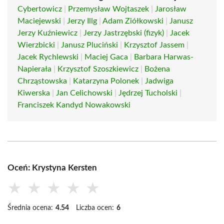
Cybertowicz
|
Przemysław Wojtaszek
|
Jarosław
Maciejewski
|
Jerzy Illg
|
Adam Ziółkowski
|
Janusz
Jerzy Kuźniewicz
|
Jerzy Jastrzębski (fizyk)
|
Jacek
Wierzbicki
|
Janusz Pluciński
|
Krzysztof Jassem
|
Jacek Rychlewski
|
Maciej Gaca
|
Barbara Harwas-
Napierała
|
Krzysztof Szoszkiewicz
|
Bożena
Chrząstowska
|
Katarzyna Polonek
|
Jadwiga
Kiwerska
|
Jan Celichowski
|
Jędrzej Tucholski
|
Franciszek Kandyd Nowakowski
Oceń: Krystyna Kersten
★
★
★
★
★
Średnia ocena:
4.54
Liczba ocen:
6