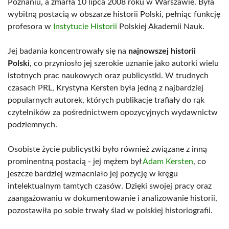
Poznaniu, a zmarła 10 lipca 2008 roku w Warszawie. Była
wybitną postacią w obszarze historii Polski, pełniąc funkcję
profesora w
Instytucie Historii
Polskiej Akademii Nauk.
Jej badania koncentrowały się na
najnowszej historii
Polski
, co przyniosło jej szerokie uznanie jako autorki wielu
istotnych prac naukowych oraz publicystki. W trudnych
czasach PRL, Krystyna Kersten była jedną z najbardziej
popularnych autorek, których publikacje trafiały do rąk
czytelników za pośrednictwem opozycyjnych wydawnictw
podziemnych.
Osobiste życie publicystki było również związane z inną
prominentną postacią - jej mężem był
Adam Kersten
, co
jeszcze bardziej wzmacniało jej pozycję w kręgu
intelektualnym tamtych czasów. Dzięki swojej pracy oraz
zaangażowaniu w dokumentowanie i analizowanie historii,
pozostawiła po sobie trwały ślad w polskiej historiografii.