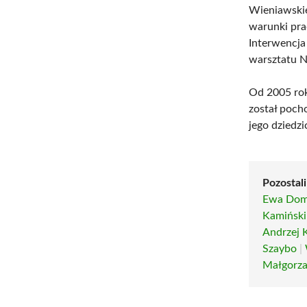
Wieniawski
warunki pra
Interwencja
warsztatu 
Od 2005 rok
został poch
jego dziedz
Pozostali
Ewa Dom
Kamiński 
Andrzej 
Szaybo
|
Małgorza