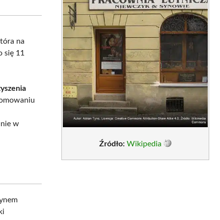
sApp
LinkedIn
Email
tóra na
o się 11
yszenia
promowaniu
anie w
Źródło:
Wikipedia
 synem
ki