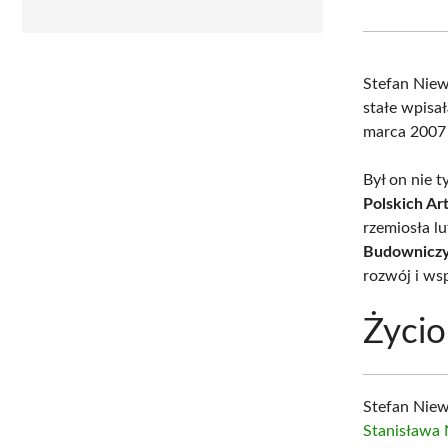
Stefan Nie
stałe wpisał
marca 2007 
Był on nie 
Polskich Ar
rzemiosła l
Budowniczy
rozwój i ws
Życio
Stefan Nie
Stanisława