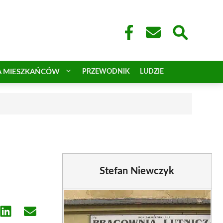
A MIESZKAŃCÓW
PRZEWODNIK
LUDZIE
Stefan Niewczyk
e
Share
Share
on
on