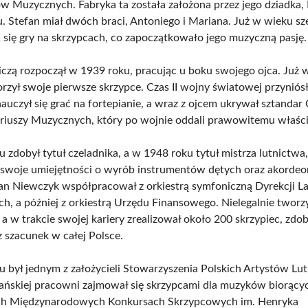
w Muzycznych. Fabryka ta została założona przez jego dziadka, 
. Stefan miał dwóch braci, Antoniego i Mariana. Już w wieku sze
ć się gry na skrzypcach, co zapoczątkowało jego muzyczną pasję.
niczą rozpoczął w 1939 roku, pracując u boku swojego ojca. Już 
orzył swoje pierwsze skrzypce. Czas II wojny światowej przynió
auczył się grać na fortepianie, a wraz z ojcem ukrywał sztandar
riuszy Muzycznych, który po wojnie oddali prawowitemu właści
 zdobył tytuł czeladnika, a w 1948 roku tytuł mistrza lutnictwa
 swoje umiejętności o wyrób instrumentów dętych oraz akorde
an Niewczyk współpracował z orkiestrą symfoniczną Dyrekcji 
, a później z orkiestrą Urzędu Finansowego. Nielegalnie tworzy
 a w trakcie swojej kariery zrealizował około 200 skrzypiec, zd
z szacunek w całej Polsce.
 był jednym z założycieli Stowarzyszenia Polskich Artystów L
ańskiej pracowni zajmował się skrzypcami dla muzyków biorący
h Międzynarodowych Konkursach Skrzypcowych im. Henryka