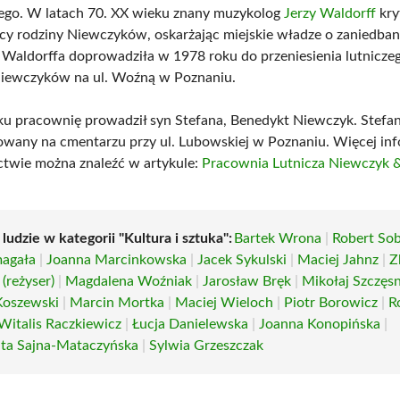
ego. W latach 70. XX wieku znany muzykolog
Jerzy Waldorff
kry
cy rodziny Niewczyków, oskarżając miejskie władze o zaniedban
 Waldorffa doprowadziła w 1978 roku do przeniesienia lutnicze
Niewczyków na ul. Woźną w Poznaniu.
u pracownię prowadził syn Stefana, Benedykt Niewczyk. Stefa
owany na cmentarzu przy ul. Lubowskiej w Poznaniu. Więcej inf
ictwie można znaleźć w artykule:
Pracownia Lutnicza Niewczyk 
 ludzie w kategorii "Kultura i sztuka":
Bartek Wrona
|
Robert Sob
agała
|
Joanna Marcinkowska
|
Jacek Sykulski
|
Maciej Jahnz
|
Z
(reżyser)
|
Magdalena Woźniak
|
Jarosław Bręk
|
Mikołaj Szczęs
Koszewski
|
Marcin Mortka
|
Maciej Wieloch
|
Piotr Borowicz
|
R
Witalis Raczkiewicz
|
Łucja Danielewska
|
Joanna Konopińska
|
ta Sajna-Mataczyńska
|
Sylwia Grzeszczak