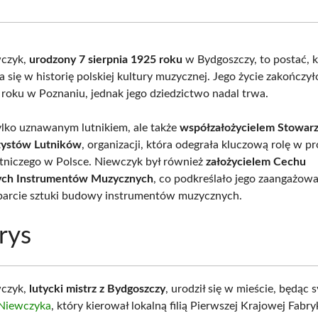
Facebook
X
Pinterest
What
(Twitter)
wczyk,
urodzony 7 sierpnia 1925 roku
w Bydgoszczy, to postać, k
a się w historię polskiej kultury muzycznej. Jego życie zakończył
roku w Poznaniu, jednak jego dziedzictwo nadal trwa.
tylko uznawanym lutnikiem, ale także
współzałożycielem Stowarz
tystów Lutników
, organizacji, która odegrała kluczową rolę w 
utniczego w Polsce. Niewczyk był również
założycielem Cechu
ch Instrumentów Muzycznych
, co podkreślało jego zaangażow
parcie sztuki budowy instrumentów muzycznych.
rys
wczyk,
lutycki mistrz z Bydgoszczy
, urodził się w mieście, będąc
 Niewczyka
, który kierował lokalną filią Pierwszej Krajowej Fabry