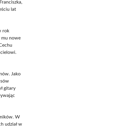
Franciszka,
ściu lat
w rok
sł mu nowe
 Cechu
cielowi.
,
onów. Jako
Lasów
ł gitary
obywając
utników. W
ch udział w