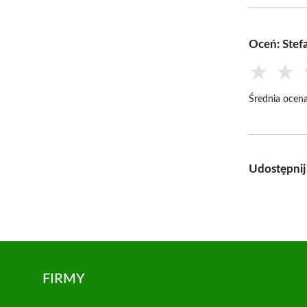
Oceń: Stef
★
★
Średnia ocena
Udostępnij
FIRMY