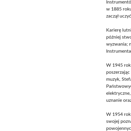
Instrumentó
w 1885 roku
zaczął uczy
Karierę lut
później stw
wyzwania; n
Instrumenta
W 1945 roku
poszerzając
muzyk, Stef
Państwowych
elektryczne,
uznanie ora
W 1954 roku
swojej pozn
powojennyc