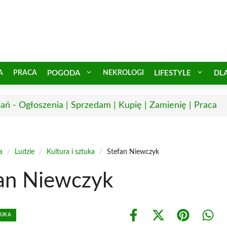
A
PRACA
POGODA
NEKROLOGI
LIFESTYLE
DL
ań - Ogłoszenia | Sprzedam | Kupię | Zamienię | Praca
a
/
Ludzie
/
Kultura i sztuka
/
Stefan Niewczyk
an Niewczyk
TUKA
Share
Share
Share
Shar
on
on
on
on