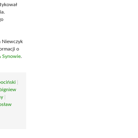
tykował
ia.
go
n Niewczyk
ormacji o
& Synowie
.
ociński
|
bigniew
ny
|
osław