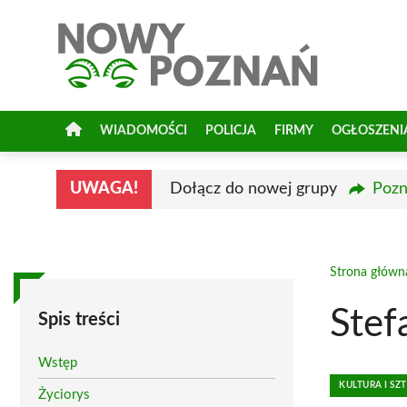
Przejdź
do
treści
WIADOMOŚCI
POLICJA
FIRMY
OGŁOSZENI
UWAGA!
Dołącz do nowej grupy
Pozn
Strona główn
Stef
Spis treści
Wstęp
KULTURA I SZ
Życiorys