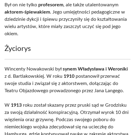
Był on nie tylko
profesorem
, ale także utalentowanym
aktorem-śpiewakiem
. Jego umiejętności pedagogiczne w
dziedzinie dykcji i śpiewu przyczyniły się do kształtowania
wielu artystów, które miały zaszczyt uczyć się pod jego
okiem.
Życiorys
Wincenty Nowakowski był
synem Władysława i Weroniki
z d. Bartlakowskiej. W roku
1910
postanowił przerwać
swoje studia i związał się z aktorstwem, dołączając do
Teatru Objazdowego prowadzonego przez Jana Langego.
W
1913
roku został skazany przez pruski sąd w Grodzisku
za swoją działalność konspiracyjną. Otrzymał wyrok 10 dni
więzienia oraz grzywnę. Podczas swojego poboru do
niemieckiego wojska zdecydował się na ucieczkę do
Hamburga, gdzie kontynuował naukę w zakresie aktorstwa,