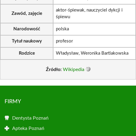
aktor-śpiewak, nauczyciel dykcji i
Zawód, zajęcie
śpiewu
Narodowość
polska
Tytuł naukowy
profesor
Rodzice
Władysław, Weronika Bartlakowska
Źródło:
Wikipedia
FIRMY
Dentysta Poznań
Apteka Poznań