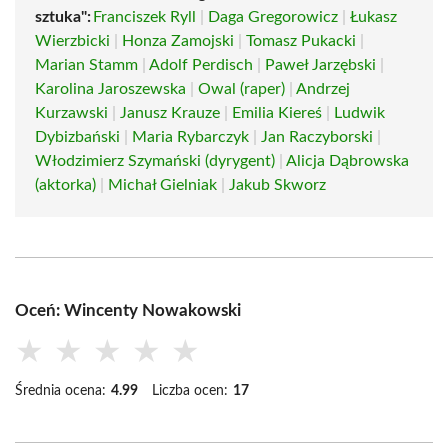
sztuka":
Franciszek Ryll
|
Daga Gregorowicz
|
Łukasz
Wierzbicki
|
Honza Zamojski
|
Tomasz Pukacki
|
Marian Stamm
|
Adolf Perdisch
|
Paweł Jarzębski
|
Karolina Jaroszewska
|
Owal (raper)
|
Andrzej
Kurzawski
|
Janusz Krauze
|
Emilia Kiereś
|
Ludwik
Dybizbański
|
Maria Rybarczyk
|
Jan Raczyborski
|
Włodzimierz Szymański (dyrygent)
|
Alicja Dąbrowska
(aktorka)
|
Michał Gielniak
|
Jakub Skworz
Oceń: Wincenty Nowakowski
★
★
★
★
★
Średnia ocena:
4.99
Liczba ocen:
17