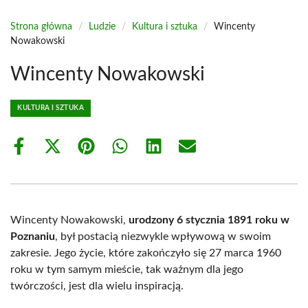
Strona główna
/
Ludzie
/
Kultura i sztuka
/
Wincenty
Nowakowski
Wincenty Nowakowski
KULTURA I SZTUKA
Share
Share
Share
Share
Share
Share
on
on
on
on
on
on
Facebook
X
Pinterest
WhatsApp
LinkedIn
Email
(Twitter)
Wincenty Nowakowski,
urodzony 6 stycznia 1891 roku w
Poznaniu
, był postacią niezwykle wpływową w swoim
zakresie. Jego życie, które zakończyło się 27 marca 1960
roku w tym samym mieście, tak ważnym dla jego
twórczości, jest dla wielu inspiracją.