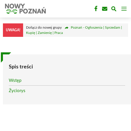
Przejdź
M
do
treści
Dołącz do nowej grupy
Poznań - Ogłoszenia | Sprzedam |
UWAGA!
Kupię | Zamienię | Praca
Spis treści
Wstęp
Życiorys