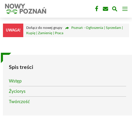
Przejdź
M
do
treści
Dołącz do nowej grupy
Poznań - Ogłoszenia | Sprzedam |
UWAGA!
Kupię | Zamienię | Praca
Spis treści
Wstęp
Życiorys
Twórczość