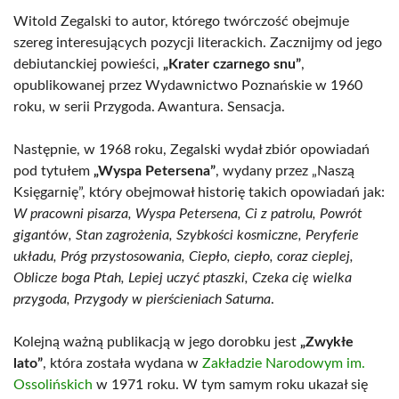
Witold Zegalski to autor, którego twórczość obejmuje
szereg interesujących pozycji literackich. Zacznijmy od jego
debiutanckiej powieści,
„Krater czarnego snu”
,
opublikowanej przez Wydawnictwo Poznańskie w 1960
roku, w serii Przygoda. Awantura. Sensacja.
Następnie, w 1968 roku, Zegalski wydał zbiór opowiadań
pod tytułem
„Wyspa Petersena”
, wydany przez „Naszą
Księgarnię”, który obejmował historię takich opowiadań jak:
W pracowni pisarza, Wyspa Petersena, Ci z patrolu, Powrót
gigantów, Stan zagrożenia, Szybkości kosmiczne, Peryferie
układu, Próg przystosowania, Ciepło, ciepło, coraz cieplej,
Oblicze boga Ptah, Lepiej uczyć ptaszki, Czeka cię wielka
przygoda, Przygody w pierścieniach Saturna
.
Kolejną ważną publikacją w jego dorobku jest
„Zwykłe
lato”
, która została wydana w
Zakładzie Narodowym im.
Ossolińskich
w 1971 roku. W tym samym roku ukazał się