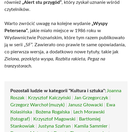
również
„Alert stu przygód”
, który zyskał uznanie wśród
czytelników.
Warto zwrócić uwagę na kolejne wydanie
„Wyspy
Petersena”
, jakie miało miejsce w 1986 roku w
Wydawnictwie Poznańskim, które tym razem publikowało
ją w serii „SF”. Zawierało ono prawie te same opowiadania,
co pierwsza wersja, a dodatkowo nowe tytuły, takie jak
Zielona, przeklęta wyspa, Rozbita rakieta, Pegaz na
tranzystorach
.
Pozostali ludzie w kategorii "Kultura i sztuka":
Joanna
Roszak
|
Krzysztof Kalczyński
|
Jan Grzegorczyk
|
Grzegorz Warchoł (muzyk)
|
Janusz Głowacki
|
Ewa
Kolasińska
|
Bożena Rogalska
|
Lech Morawski
(fotograf)
|
Krzysztof Magowski
|
Bartłomiej
Stankowiak
|
Justyna Szafran
|
Kamila Sammler
|