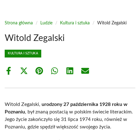
Strona główna
/
Ludzie
/
Kultura i sztuka
/
Witold Zegalski
Witold Zegalski
KULTURA I SZTUKA
Share
Share
Share
Share
Share
Share
on
on
on
on
on
on
Facebook
X
Pinterest
WhatsApp
LinkedIn
Email
(Twitter)
Witold Zegalski,
urodzony 27 października 1928 roku w
Poznaniu
, był znaną postacią w polskim świecie literackim.
Jego życie zakończyło się 31 lipca 1974 roku, również w
Poznaniu, gdzie spędził większość swojego życia.