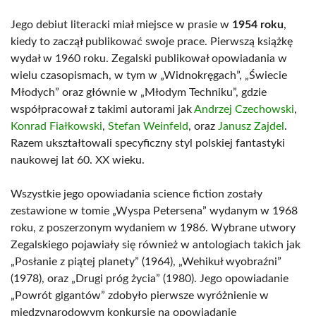
Jego debiut literacki miał miejsce w prasie w
1954 roku
,
kiedy to zaczął publikować swoje prace. Pierwszą książkę
wydał w 1960 roku. Zegalski publikował opowiadania w
wielu czasopismach, w tym w „Widnokręgach”, „Świecie
Młodych” oraz głównie w „Młodym Techniku”, gdzie
współpracował z takimi autorami jak
Andrzej Czechowski
,
Konrad Fiałkowski
,
Stefan Weinfeld
, oraz
Janusz Zajdel
.
Razem ukształtowali specyficzny styl polskiej fantastyki
naukowej lat 60. XX wieku.
Wszystkie jego opowiadania science fiction zostały
zestawione w tomie „Wyspa Petersena” wydanym w 1968
roku, z poszerzonym wydaniem w 1986. Wybrane utwory
Zegalskiego pojawiały się również w antologiach takich jak
„Posłanie z piątej planety” (1964), „Wehikuł wyobraźni”
(1978), oraz „Drugi próg życia” (1980). Jego opowiadanie
„Powrót gigantów” zdobyło pierwsze wyróżnienie w
międzynarodowym konkursie na opowiadanie