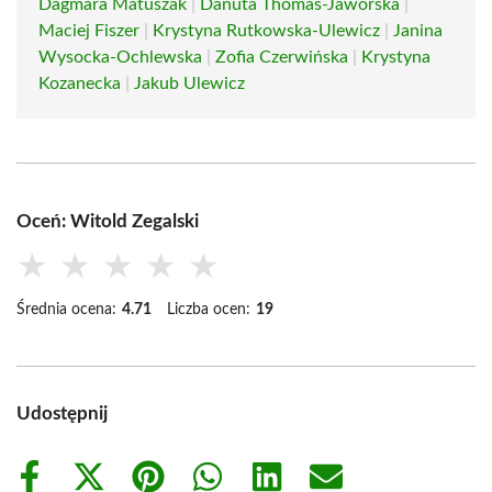
Dagmara Matuszak
|
Danuta Thomas-Jaworska
|
Maciej Fiszer
|
Krystyna Rutkowska-Ulewicz
|
Janina
Wysocka-Ochlewska
|
Zofia Czerwińska
|
Krystyna
Kozanecka
|
Jakub Ulewicz
Oceń: Witold Zegalski
★
★
★
★
★
Średnia ocena:
4.71
Liczba ocen:
19
Udostępnij
Share
Share
Share
Share
Share
Share